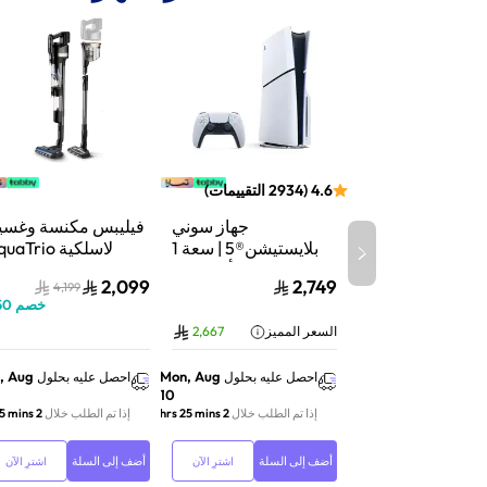
4.6
(
2934
التقييمات
)
جهاز سوني
فيليبس مكنسة وغسي
بلايستيشن®5 | سعة 1
لاسلكية aTrio
تيرابايت SSD | أداء فائق
سلسلة 9000 |
2,099
2,749
4,199
السرعة للألعاب | تتبع
شفط وغسيل | تنظي
خصم
50
الأشعة | أبيض | CFI-
عميق | XW9463/10
السعر المميز
2,667
2116A01Y
, Aug
Mon, Aug
احصل عليه بحلول
احصل عليه بحلول
10
إذا تم الطلب خلال
2 hrs 25 mins
إذا تم الطلب خلال
2 hrs 25 mins
أضف إلى السلة
أضف إلى السلة
اشترِ الآن
اشترِ الآن