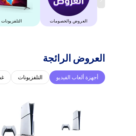
العروض والخصومات
التلفزيونات
‫العروض الرائجة‬
أجهزة ألعاب الفيديو
التلفزيونات
غس