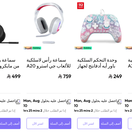
ة
وحدة التحكم السلكية
سماعة رأس لاسلكية
سماعة ر
استرو A20
باور أيه أدفانتج لجهاز
للألعاب جي استرو A20
من مايكر
من
ننتيندو سويتش 2 مملكة
X لايت سبيد، لبلاي
ب
499
759
249
لوجيتك، لبلايستيشن 5
الفطر
ستيشن 5 واكس بوكس
ش
وسويتش والكمبيوتر -
ود
أبيض
Mon, Aug
Mon, Aug
Mon
احصل عليه بحلول
احصل عليه بحلول
احصل عليه 
10
10
10
إذا تم الطلب خلال
2 hrs 25 mins
إذا تم الطلب خلال
2 hrs 25 mins
إذا تم الطلب
أضف إلى السلة
أضف إلى السلة
أضف إلى السلة
اشترِ الآن
اشترِ الآن