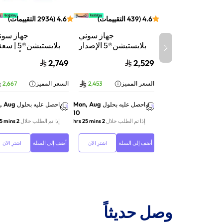
4.6
(
439
التقييمات
)
4.6
(
2934
التقييمات
)
جهاز سوني
جهاز سون
بلايستيشن®5 الإصدار
الرقمي | سعة 825
تيرابايت SSD | أداء
2,749
2,529
جيجابايت SSD | أداء
السرعة للألعاب | تت
فائق السرعة للألعاب |
الأشعة | أب
السعر المميز
2,453
السعر المميز
2,667
تتبع الأشعة | أبيض |
116A01Y
CFI-2116B01Y
, Aug
Mon, Aug
احصل عليه بحلول
احصل عليه بحلول
10
إذا تم الطلب خلال
2 hrs 25 mins
إذا تم الطلب خلال
2 hrs 25 mins
أضف إلى السلة
أضف إلى السلة
اشترِ الآن
اشترِ الآن
وصل حديثاً