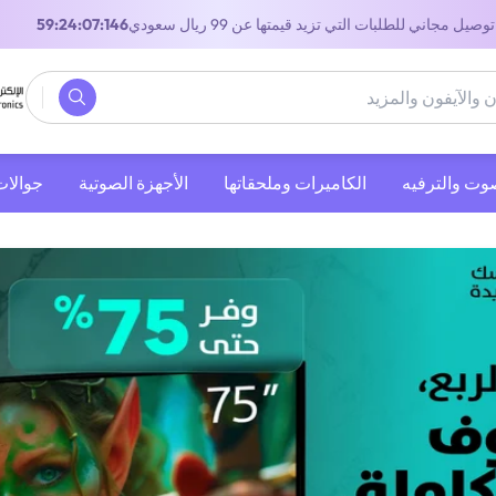
توصيل مجاني للطلبات التي تزيد قيمتها عن 99 ريال سعودي
58:24:07:146
صوت والترفيه
‫الكاميرات وملحقاتها‬
الأجهزة الصوتية
جوالات