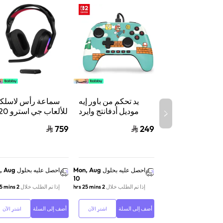
يد تحكم من باور إيه
سماعة رأس لاسلكي
موديل أدفانتج وايرد
للألعاب جي 
لنينتندو سويتش 2،
X لايت سبيد 
759
249
سلكي، بتقنية هول
إيفكت وأزرار قابلة
واكس بوكس وسويت
للبرمجة ومنفذ سماعة،
والكمبيوتر أس
بتصميم ماريو تايم
, Aug
Mon, Aug
احصل عليه بحلول
احصل عليه بحلول
10
إذا تم الطلب خلال
2 hrs 25 mins
إذا تم الطلب خلال
2 hrs 25 mins
أضف إلى السلة
أضف إلى السلة
اشترِ الآن
اشترِ الآن