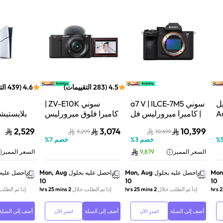
4.5
(
283
التقييمات
)
4.6
(
439
الت
ل
سوني a7 V | ILCE-7M5
سوني ZV-E10K |
Aqu
| كاميرا ميرورليس فل
كاميرا فلوق ميرورليس
 نظام
فريم | 33 ميجابكسل |
APS-C | 24.2
2,529
3,074
10,399
3,299
10,699
ف
جسم الكاميرا فقط |
ميجابكسل | كيت عدسة
%
خصم
3
%
خصم
7
%
أسود
باور زوم 16–50mm |
فائق السر
السعر المميز
9,879
السعر المميز
أسود
تتبع ال
01Y
Mon, Aug
Mon, Aug
Mon
احصل عليه بحلول
احصل عليه بحلول
احصل عليه 
10
10
10
إذا تم الطلب خلال
2 hrs 25 mins
إذا تم الطلب خلال
2 hrs 25 mins
إذا تم الطلب
أضف إلى السلة
أضف إلى السلة
أضف إلى السلة
اشترِ الآن
اشترِ الآن