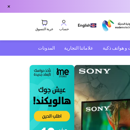
×
English
عربة التسوق
حساب
 و هواتف ذكية
علاماتنا التجارية
المدونات