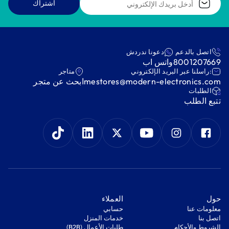
اشتراك
اتصل بالدعم
دعونا ندردش
8001207669
واتس اب
:راسلنا عبر البريد الإلكتروني
متاجر
mestores@modern-electronics.com
ابحث عن متجر
‫الطلبات‬
‫تتبع الطلب‬
‫حول‬
‫العملاء‬
معلومات عنا
‫حسابي‬
اتصل بنا
‫خدمات المنزل‬
‫الشروط والأحكام‬
‫طلبات الأعمال (B2B)‬