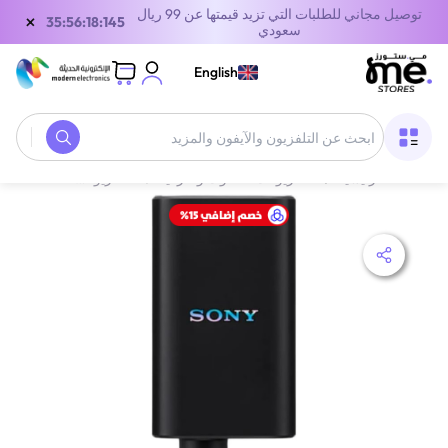
توصيل مجاني للطلبات التي تزيد قيمتها عن 99 ريال
×
35:56:18:145
سعودي
English
الصفحة الرئيسية
/
التلفزيونات، الصوت والترفيه
/
‫التلفزيونات والإكسسوارات‬