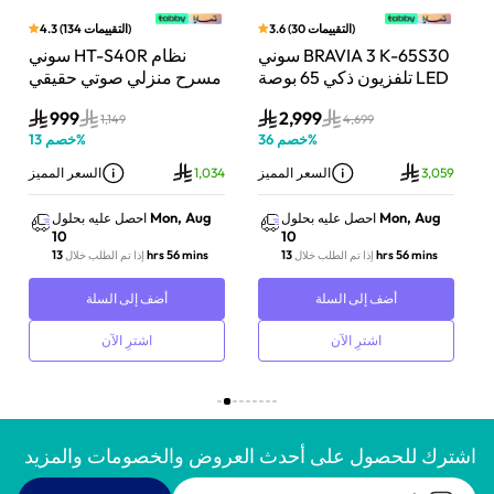
)
التقييمات
30
(
3.6
)
التقييمات
134
(
4.3
بار
سوني BRAVIA 3 K-65S30
سوني HT-S40R نظام
اط،
تلفزيون ذكي 65 بوصة LED
مسرح منزلي صوتي حقيقي
Do
بدقة 4K مع Dolby Vision
5.1 قناة مع تقنية دولبي
999
2,999
وت
ونظام Google TV
أسود
1,149
4,699
1
%
خصم
36
%
خصم
13
ز
3,059
السعر المميز
1,034
السعر المميز
Mon, Aug
Mon, Aug
احصل عليه بحلول
احصل عليه بحلول
10
10
13 hrs 56 mins
13 hrs 56 mins
إذا تم الطلب خلال
إذا تم الطلب خلال
أضف إلى السلة
أضف إلى السلة
اشترِ الآن
اشترِ الآن
اشترك للحصول على أحدث العروض والخصومات والمزيد