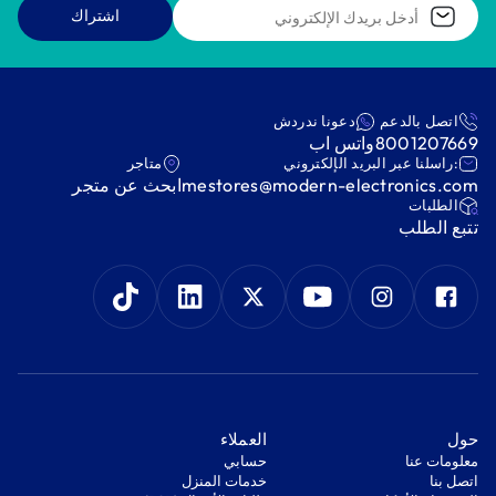
اشتراك
اتصل بالدعم
دعونا ندردش
8001207669
واتس اب
:راسلنا عبر البريد الإلكتروني
متاجر
mestores@modern-electronics.com
ابحث عن متجر
‫الطلبات‬
‫تتبع الطلب‬
‫حول‬
‫العملاء‬
معلومات عنا
‫حسابي‬
اتصل بنا
‫خدمات المنزل‬