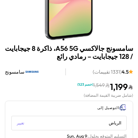
سامسونج جالاكسي A56 5G، ذاكرة 8 جيجابايت
/ 128 جيجابايت – رمادي رائع
4.5
(
1331
تقييمات
)
سامسونج
1,199
1,549
(
خصم 23%
)
(
شامل ضريبة القيمة المضافة
)
التوصيل إلى
الرياض
تغيير
التسليم المتوقع بحلول:
Sun, Aug 9