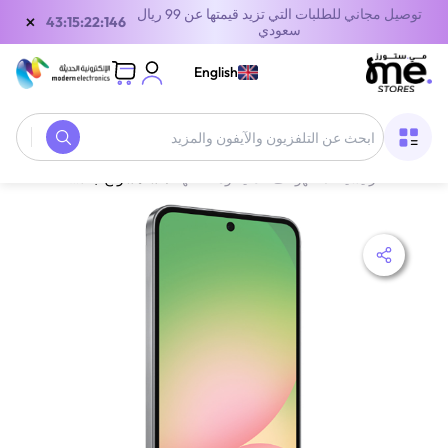
توصيل مجاني للطلبات التي تزيد قيمتها عن 99 ريال
×
43:15:22:146
سعودي
English
الصفحة الرئيسية
/
الهواتف الذكية وملحقاتها
/
سامسونج جالاكسي A56 5G، ذاكرة 8 جيجابايت / 128 جيجابايت – رمادي رائع