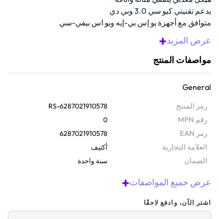
يدعم تقنيتي كيو سي 3.0 وبي دي
متوافق مع أجهزة يو إس بي-إيه ويو اس بيفي-سي
يشحن جهازين في نفس الوقت لمزيد من الراحة
+
عرض المزيد
نظرة عامة
مواصفات المنتج
اشحن أجهزتك أينما كنت مع شاحن السيارة المعدني هذا بقوة 30 واط.
مزود بمنفذي يو إس بي-إيه ومنفذ يو إس بيفي-سي، ما يتيح لك شحن
General
جهازين في الوقت نفسه. تصميمه المعدني لا يقتصر على مظهره الأنيق
فحسب، بل يجعله متينًا أيضًا، مما يجعله مثاليًا لهاتفك أو جهازك اللوحي أو
رمز المنتج
RS-6287021910578
أي جهاز آخر يعمل بمنفذ يو إس بي.
رقم MPN
0
رمز EAN
6287021910578
‫العلامة التجارية
أكتيف
الضمان‬
سنة واحدة
+
عرض جميع المواصفات
اشتر الآن، وادفع لاحقًا