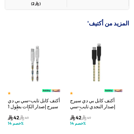
)
2
(
المزيد من أكتيف'
أكتف كابل بي دي سيرج
أكتف كابل تايب-سي بي دي
ع
إصدار النجدي تايب-سي
سيرج إصدار الكات بطول 1
بطول 1 متر – أصفر
متر – أسود/أبيض
42
42
49
49
1
%
خصم
14
%
خصم
14