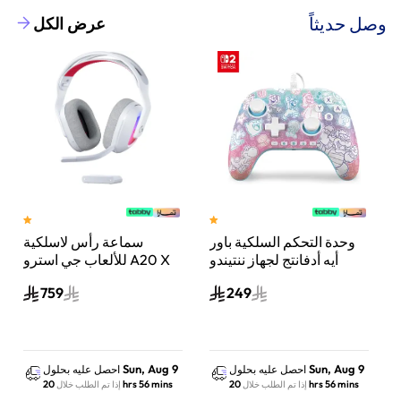
وصل حديثاً
عرض الكل
وحدة التحكم السلكية باور
سماعة رأس لاسلكية
A
أيه أدفانتج لجهاز ننتيندو
للألعاب جي استرو A20 X
سويتش 2 مملكة الفطر
لايت سبيد، لبلاي ستيشن 5
759
249
س
واكس بوكس وسويتش
والكمبيوتر - أبيض
Sun, Aug 9
Sun, Aug 9
احصل عليه بحلول
احصل عليه بحلول
20 hrs 56 mins
20 hrs 56 mins
إذا تم الطلب خلال
إذا تم الطلب خلال