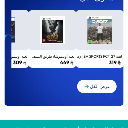
لعبة EA SPORTS FC™ 27 الإصدار القياسي لجهاز بلايستيشن 5 (PS5)
لعبة أونيموشا: طريق السيف الإصدار الفاخر المميز (Premium Deluxe Edition) - بلايستي
لعبة أونيموشا: طريق السيف إصد
309
449
319
عرض الكل