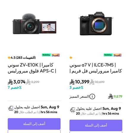
)
التقييمات
283
(
4.5
سوني a7 V | ILCE-7M5 |
سوني ZV-E10K | كاميرا
لة
كاميرا ميرورليس فل فريم |
فلوق ميرورليس APS-C |
33 ميجابكسل | جسم
24.2 ميجابكسل | كيت
3,074
10,399
الكاميرا فقط | أسود
عدسة باور زوم 16–50mm
3,299
10,699
%
خصم
3
%
خصم
7
| أسود
9,879
السعر المميز
Sun, Aug 9
احصل عليه بحلول
Sun, Aug 9
احصل عليه بحلول
20 hrs 56 mins
إذا تم الطلب خلال
20 hrs 56 mins
إذا تم الطلب خلال
أضف إلى السلة
أضف إلى السلة