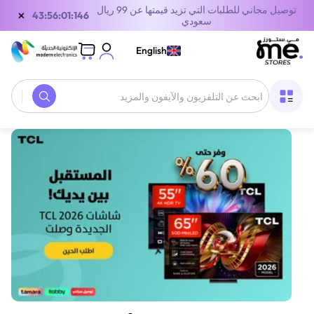
توصيل مجاني للطلبات التي تزيد قيمتها عن 99 ريال
×
42:56:01:146
سعودي
English