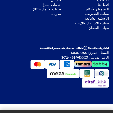
اتصل بنا
‫خدمات المنزل‬
‫الشروط والأحكام‬
‫طلبات الأعمال (B2B)‬
‫سياسة الخصوصية‬
مدونات
‫الأسئلة الشائعة‬
‫سياسة الاستبدال والإرجاع‬
‫سياسة الضمان‬
الإلكترونيات الحديثة
2025. إحدى شركات مجموعة الفيصلية
السجل التجاري: 1010178850
الرقم الضريبي: 301244989910003