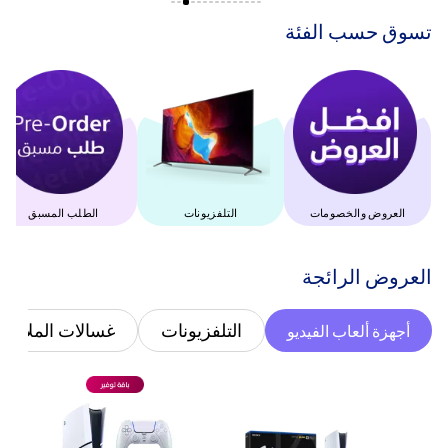
‫تسوق حسب الفئة‬
العروض والخصومات
التلفزيونات
الطلب المسبق
‫العروض الرائجة‬
التلفزيونات
غسالات الملابس
أجهزة ألعاب الفيديو