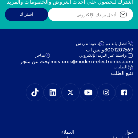
اشترك للحصول على أحدث العروض والخصومات والمزيد
اشتراك
اتصل بالدعم
دعونا ندردش
8001207669
واتس اب
:راسلنا عبر البريد الإلكتروني
متاجر
mestores@modern-electronics.com
ابحث عن متجر
‫الطلبات‬
‫تتبع الطلب‬
‫حول‬
‫العملاء‬
معلومات عنا
‫حسابي‬