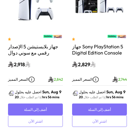
 سوني بلايستيشن®5 |
جهاز Sony PlayStation 5
جهاز بلايستيشن 5 الإصدار
اء
Digital Edition Console
رقمي مع سوني دوال
سعة 825 جيجابايت مع
سينس وحدة تحكم لاسلكية
2,918
2,829
-
وحدة تحكم إضافية
بلايستيشن 5 لؤلؤي لامع
DualSense Wireless
Controller لاسلكية – أبيض
ز
2,744
السعر المميز
2,842
السعر المميز
Sun, Aug 9
Sun, Aug 9
احصل عليه بحلول
احصل عليه بحلول
20 hrs 56 mins
20 hrs 56 mins
إذا تم الطلب خلال
إذا تم الطلب خلال
أضف إلى السلة
أضف إلى السلة
اشترِ الآن
اشترِ الآن