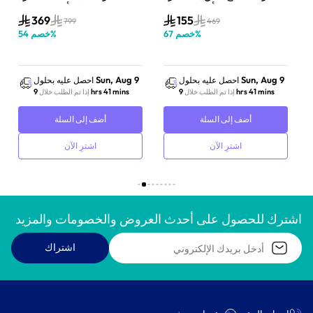
أسود/فضي | ADBL1560
أسود/فضي | ADBL1815SS
369
155
799
469
%
خصم
67
%
خصم
54
Sun, Aug 9
Sun, Aug 9
احصل عليه بحلول
احصل عليه بحلول
9 hrs 41 mins
9 hrs 41 mins
إذا تم الطلب خلال
إذا تم الطلب خلال
أضف إلى السلة
أضف إلى السلة
اشترِ الآن
اشترِ الآن
اشترك للحصول على أحدث العروض والخصومات والمزيد
اشتراك