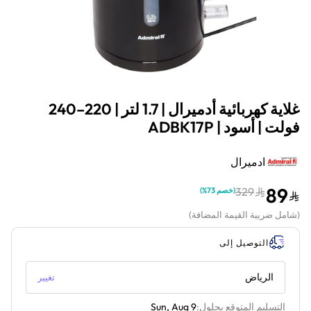
غلاية كهربائية أدميرال | 1.7 لتر | 220–240
فولت | أسود | ADBK17P
ادميرال
89
329
(
خصم 73%
)
(
شامل ضريبة القيمة المضافة
)
التوصيل إلى
الرياض
تغيير
التسليم المتوقع بحلول:
Sun, Aug 9