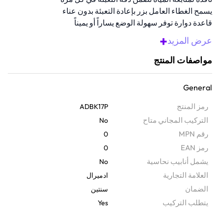
يسمح الغطاء العامل بزر بإعادة التعبئة بدون عناء
قاعدة دوارة توفر سهولة الوضع يساراً أو يميناً
خامات متينة تضمن استخدامًا طويل الأمد
+
عرض المزيد
مواصفات المنتج
General
رمز المنتج
ADBK17P
التركيب المجاني متاح
No
رقم MPN
0
رمز EAN
0
يشمل أنابيب نحاسية
No
‫العلامة التجارية
ادميرال
الضمان‬
سنتين
يتطلب التركيب
Yes