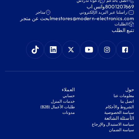
اتصل بالدعم
دعونا ندردش
8001207669
واتس اب
:راسلنا عبر البريد الإلكتروني
متاجر
mestores@modern-electronics.com
ابحث عن متجر
‫الطلبات‬
‫تتبع الطلب‬
‫حول‬
‫العملاء‬
معلومات عنا
‫حسابي‬
اتصل بنا
‫خدمات المنزل‬
‫الشروط والأحكام‬
‫طلبات الأعمال (B2B)‬
‫سياسة الخصوصية‬
مدونات
‫الأسئلة الشائعة‬
‫سياسة الاستبدال والإرجاع‬
‫سياسة الضمان‬