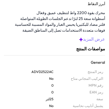
أبرز النقاط
محرك بقوة 2200 واط لتنظيف عميق وفعال
أسطوانة سعة 25 لترًا تدعم الجلسات الطويلة المتواصلة
فلتر مضاد للبكتيريا يحبس الغبار والمواد المسببة للحساسية
فوهات متعددة الاستخدامات تصل إلى المناطق الضيقة
والصعبة
+
عرض المزيد
مصممة للبيئات التجارية والمنزلية على حد سواء
مواصفات المنتج
General
رمز المنتج
ADVD2522AC
التركيب المجاني متاح
No
رقم MPN
0
رمز EAN
0
سعة
25لتر
يشمل أنابيب نحاسية
No