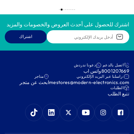
اشترك للحصول على أحدث العروض والخصومات والمزيد
اشتراك
اتصل بالدعم
دعونا ندردش
8001207669
واتس اب
:راسلنا عبر البريد الإلكتروني
متاجر
mestores@modern-electronics.com
ابحث عن متجر
‫الطلبات‬
‫تتبع الطلب‬