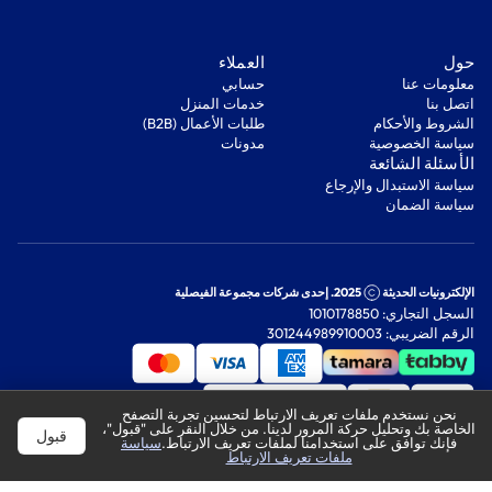
‫حول‬
‫العملاء‬
معلومات عنا
‫حسابي‬
اتصل بنا
‫خدمات المنزل‬
‫الشروط والأحكام‬
‫طلبات الأعمال (B2B)‬
‫سياسة الخصوصية‬
مدونات
‫الأسئلة الشائعة‬
‫سياسة الاستبدال والإرجاع‬
‫سياسة الضمان‬
الإلكترونيات الحديثة
2025. إحدى شركات مجموعة الفيصلية
السجل التجاري: 1010178850
الرقم الضريبي: 301244989910003
نحن نستخدم ملفات تعريف الارتباط لتحسين تجربة التصفح
الخاصة بك وتحليل حركة المرور لدينا. من خلال النقر على "قبول"،
قبول
فإنك توافق على استخدامنا لملفات تعريف الارتباط.
سياسة
ملفات تعريف الارتباط