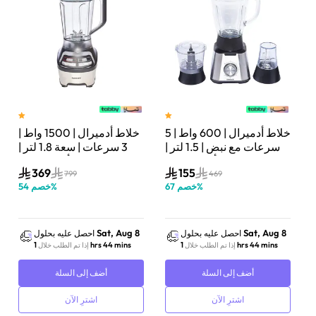
خلاط أدميرال | 600 واط | 5
خلاط أدميرال | 1500 واط |
ت
سرعات مع نبض | 1.5 لتر |
3 سرعات | سعة 1.8 لتر |
أسود/فضي | ADBL1560
أسود/فضي | ADBL1815SS
369
155
799
469
%
خصم
67
%
خصم
54
Sat, Aug 8
Sat, Aug 8
احصل عليه بحلول
احصل عليه بحلول
1 hrs 44 mins
1 hrs 44 mins
إذا تم الطلب خلال
إذا تم الطلب خلال
أضف إلى السلة
أضف إلى السلة
اشترِ الآن
اشترِ الآن