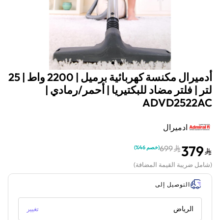
أدميرال مكنسة كهربائية برميل | 2200 واط | 25
لتر | فلتر مضاد للبكتيريا | أحمر/رمادي |
ADVD2522AC
ادميرال
379
699
(
خصم 46%
)
(
شامل ضريبة القيمة المضافة
)
التوصيل إلى
الرياض
تغيير