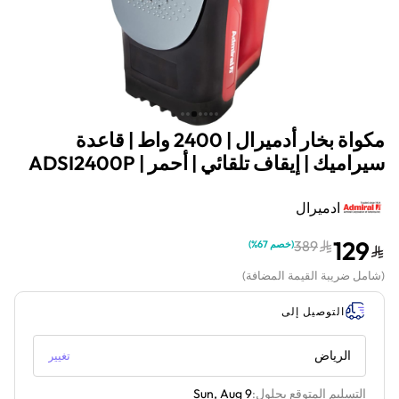
مكواة بخار أدميرال | 2400 واط | قاعدة
سيراميك | إيقاف تلقائي | أحمر | ADSI2400P
ادميرال
129
389
(
خصم 67%
)
(
شامل ضريبة القيمة المضافة
)
التوصيل إلى
الرياض
تغيير
التسليم المتوقع بحلول:
Sun, Aug 9