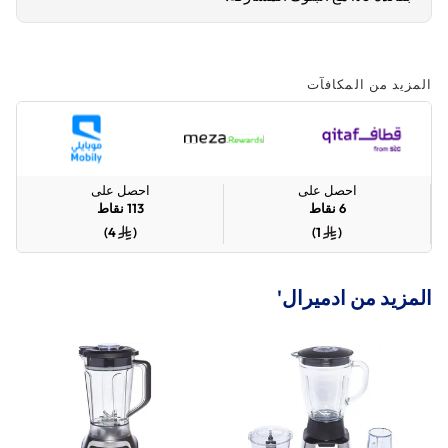
المزيد من المكافآت
احصل على
احصل على
6
نقاط
113
نقاط
)
4
(
)
1
(
المزيد من ادميرال'