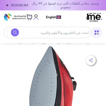
توصيل مجاني للطلبات التي تزيد قيمتها عن 99 ريال
×
01:11:05:147
سعودي
English
الصفحة الرئيسية
/
الأجهزة المنزلية
/
الأجهزة المنزلية الصغيرة
/
كاوايات وك