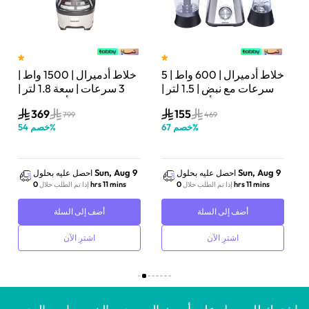
خلاط أدميرال | 600 واط | 5
خلاط أدميرال | 1500 واط |
ت
سرعات مع نبض | 1.5 لتر |
3 سرعات | سعة 1.8 لتر |
أسود/فضي | ADBL1560
أسود/فضي | ADBL1815SS
369
155
799
469
%
خصم
67
%
خصم
54
Sun, Aug 9
Sun, Aug 9
احصل عليه بحلول
احصل عليه بحلول
0 hrs 11 mins
0 hrs 11 mins
إذا تم الطلب خلال
إذا تم الطلب خلال
أضف إلى السلة
أضف إلى السلة
اشترِ الآن
اشترِ الآن