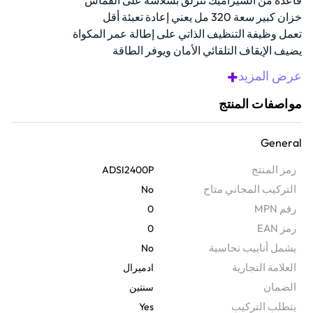
قاعدة من السيراميك تنزلق بسلاسة على القماش
خزان كبير سعة 320 مل يعني إعادة تعبئة أقل
تعمل وظيفة التنظيف الذاتي على إطالة عمر المكواة
يضيف الإيقاف التلقائي الأمان ويوفر الطاقة
خامات متينة تضمن عمر استخدام طويل الأمد
+
عرض المزيد
مواصفات المنتج
General
رمز المنتج
ADSI2400P
التركيب المجاني متاح
No
رقم MPN
0
رمز EAN
0
يشمل أنابيب نحاسية
No
‫العلامة التجارية
ادميرال
الضمان‬
سنتين
يتطلب التركيب
Yes