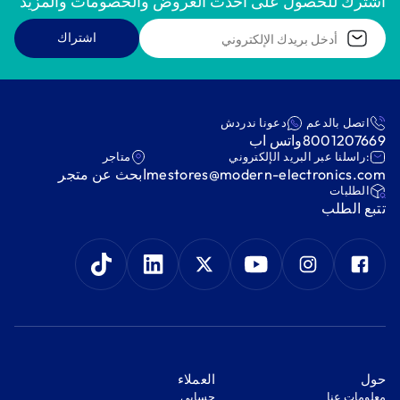
اشترك للحصول على أحدث العروض والخصومات والمزيد
اشتراك
اتصل بالدعم
دعونا ندردش
8001207669
واتس اب
:راسلنا عبر البريد الإلكتروني
متاجر
mestores@modern-electronics.com
ابحث عن متجر
‫الطلبات‬
‫تتبع الطلب‬
‫حول‬
‫العملاء‬
معلومات عنا
‫حسابي‬