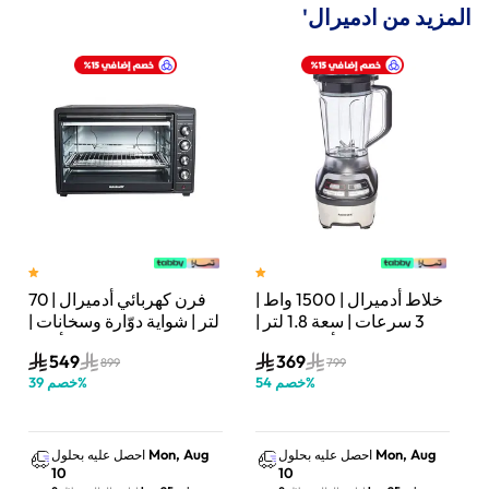
المزيد من ادميرال'
رال | 600 واط | 5
خلاط أدميرال | 1500 واط |
فرن كهربائي أدميرال | 70
تر |
3 سرعات | سعة 1.8 لتر |
لتر | شواية دوّارة وسخانات |
أسود/فضي | ADBL1815SS
أسود | ADEO75NBSCP
549
369
899
799
%
خصم
54
%
خصم
39
Mon, Aug
Mon, Aug
احصل عليه بحلول
احصل عليه بحلول
10
10