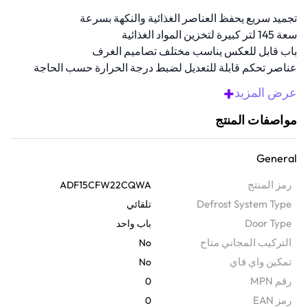
تجميد سريع يحفظ العناصر الغذائية والنكهة بسرعة
سعة 145 لتر كبيرة لتخزين المواد الغذائية
باب قابل للعكس يناسب مختلف تصاميم الغرف
عناصر تحكم قابلة للتعديل لضبط درجة الحرارة حسب الحاجة
بنية قائمة بذاتها تسمح بتغيير مكانه بسهولة
+
عرض المزيد
مواصفات المنتج
General
رمز المنتج
ADF15CFW22CQWA
Defrost System Type
تلقائي
Door Type
باب واحد
التركيب المجاني متاح
No
تمكين واي فاي
No
رقم MPN
0
رمز EAN
0