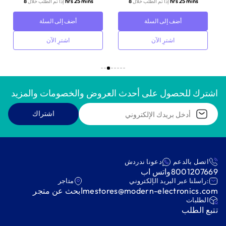
8 hrs 25 mins
8 hrs 25 mins
إذا تم الطلب خلال
إذا تم الطلب خلال
أضف إلى السلة
أضف إلى السلة
اشترِ الآن
اشترِ الآن
اشترك للحصول على أحدث العروض والخصومات والمزيد
اشتراك
اتصل بالدعم
دعونا ندردش
8001207669
واتس اب
:راسلنا عبر البريد الإلكتروني
متاجر
mestores@modern-electronics.com
ابحث عن متجر
‫الطلبات‬
‫تتبع الطلب‬