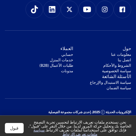
‫حول‬
‫العملاء‬
معلومات عنا
‫حسابي‬
اتصل بنا
‫خدمات المنزل‬
‫الشروط والأحكام‬
‫طلبات الأعمال (B2B)‬
‫سياسة الخصوصية‬
مدونات
‫الأسئلة الشائعة‬
‫سياسة الاستبدال والإرجاع‬
‫سياسة الضمان‬
الإلكترونيات الحديثة
2025. إحدى شركات مجموعة الفيصلية
السجل التجاري: 1010178850
نحن نستخدم ملفات تعريف الارتباط لتحسين تجربة التصفح
الرقم الضريبي: 301244989910003
الخاصة بك وتحليل حركة المرور لدينا. من خلال النقر على "قبول"،
قبول
فإنك توافق على استخدامنا لملفات تعريف الارتباط.
سياسة
ملفات تعريف الارتباط