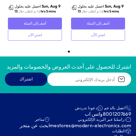
Sun, Aug 9
Sun, Aug 9
احصل عليه بحلول
احصل عليه بحلول
13 hrs 5 mins
13 hrs 5 mins
إذا تم الطلب خلال
إذا تم الطلب خلال
أضف إلى السلة
أضف إلى السلة
اشترِ الآن
اشترِ الآن
اشترك للحصول على أحدث العروض والخصومات والمزيد
اشتراك
اتصل بالدعم
دعونا ندردش
8001207669
واتس اب
:راسلنا عبر البريد الإلكتروني
متاجر
mestores@modern-electronics.com
ابحث عن متجر
‫الطلبات‬