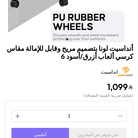
أنداسيت لونا بتصميم مريح وقابل للإمالة مقاس
كرسي ألعاب أزرق/أسود 6
انداسيت
1,099
(
شامل ضريبة القيمة المضافة
)
غير متوفر في المخزون
أعلمني