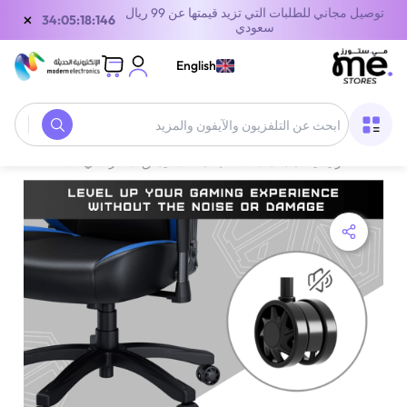
توصيل مجاني للطلبات التي تزيد قيمتها عن 99 ريال
×
34:05:18:146
سعودي
English
الصفحة الرئيسية
/
معدات الألعاب
/
أثاث قيمنق
/
كراسي القيمنق
/
أنداس