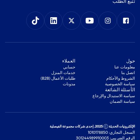
‫تتبع الطلب‬
‫حول‬
‫العملاء‬
معلومات عنا
‫حسابي‬
اتصل بنا
‫خدمات المنزل‬
‫الشروط والأحكام‬
‫طلبات الأعمال (B2B)‬
‫سياسة الخصوصية‬
مدونات
‫الأسئلة الشائعة‬
‫سياسة الاستبدال والإرجاع‬
‫سياسة الضمان‬
الإلكترونيات الحديثة
2025. إحدى شركات مجموعة الفيصلية
السجل التجاري: 1010178850
الرقم الضريبي: 301244989910003