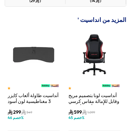
)
29
(
)
14
(
المزيد من انداسيت '
أنداسيت لونا بتصميم مريح
أنداسيت طاولة ألعاب كايزر
عاب
وقابل للإمالة مقاس كرسي
3 مغناطيسية لون أسود
ألعاب أسود/أحمر 5
299
599
549
1,099
%
خصم
45
%
خصم
46