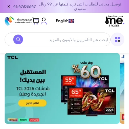
توصيل مجاني للطلبات التي تزيد قيمتها عن 99 ريال
×
40:47:08:147
سعودي
English