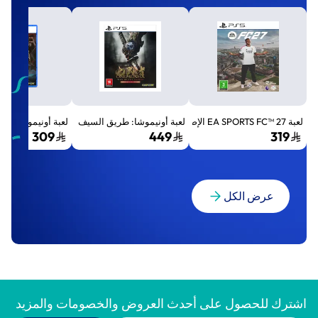
لعبة EA SPORTS FC™ 27 الإصدار القياسي لجهاز بلايستيشن 5 (PS5)
لعبة أونيموشا: طريق السيف الإصدار الفاخر المميز (Premium Deluxe Edition) - بلايستي
لعبة أونيموشا: طريق السيف إصد
309
449
319
عرض الكل
اشترك للحصول على أحدث العروض والخصومات والمزيد