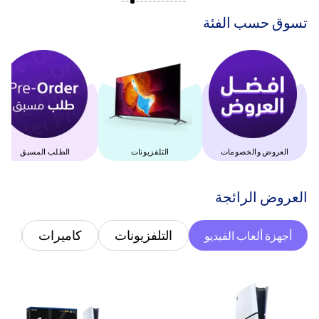
‫تسوق حسب الفئة‬
العروض والخصومات
التلفزيونات
الطلب المسبق
‫العروض الرائجة‬
التلفزيونات
كاميرات
غ
أجهزة ألعاب الفيديو