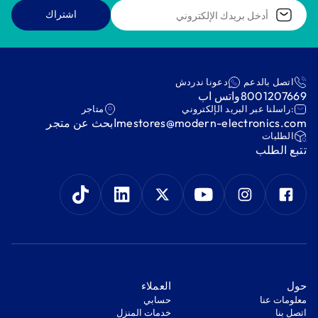
اشتراك
اتصل بالدعم
دعونا ندردش
8001207669
واتس اب
:راسلنا عبر البريد الإلكتروني
متاجر
mestores@modern-electronics.com
ابحث عن متجر
‫الطلبات‬
‫تتبع الطلب‬
‫حول‬
‫العملاء‬
معلومات عنا
‫حسابي‬
اتصل بنا
‫خدمات المنزل‬