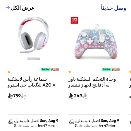
وصل حديثاً
عرض الكل
وحدة التحكم السلكية باور
سماعة رأس لاسلكية
A
أيه أدفانتج لجهاز ننتيندو
للألعاب جي استرو A20 X
سويتش 2 مملكة الفطر
لايت سبيد، لبلاي ستيشن 5
759
249
س
واكس بوكس وسويتش
والكمبيوتر - أبيض
Sun, Aug 9
Sun, Aug 9
احصل عليه بحلول
احصل عليه بحلول
3 hrs 47 mins
3 hrs 47 mins
إذا تم الطلب خلال
إذا تم الطلب خلال