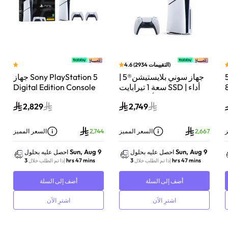
)
التقييمات
2934
(
4.6
جهاز سوني بلايستيشن®5 |
جهاز Sony PlayStation 5
سعة 1 تيرابايت SSD | أداء
Digital Edition Console
رقمي م
رعة للألعاب | تتبع
سعة 825 جيجابايت مع
سينس وحدة ت
2,829
2,749
الأشعة | أبيض | CFI-
وحدة تحكم إضافية
بلايستيشن 5 لؤلؤي لا
DualSense Wireless
2116A01Y
Controller لاسلكية – أبيض
السعر المميز
2,744
السعر المميز
2,842
Sun, Aug 9
Sun, Aug 9
S
احصل عليه بحلول
احصل عليه بحلول
احصل
3 hrs 47 mins
3 hrs 47 mins
3 hr
إذا تم الطلب خلال
إذا تم الطلب خلال
إذا
ضف إلى السلة
أضف إلى السلة
أضف إلى
اشترِ الآن
اشترِ الآن
اشترِ