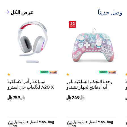
وصل حديثاً
عرض الكل
وحدة التحكم السلكية باور
سماعة رأس لاسلكية
A
أيه أدفانتج لجهاز ننتيندو
للألعاب جي استرو A20 X
سويتش 2 مملكة الفطر
لايت سبيد، لبلاي ستيشن 5
759
249
س
واكس بوكس وسويتش
والكمبيوتر - أبيض
Mon, Aug
Mon, Aug
احصل عليه بحلول
احصل عليه بحلول
10
10