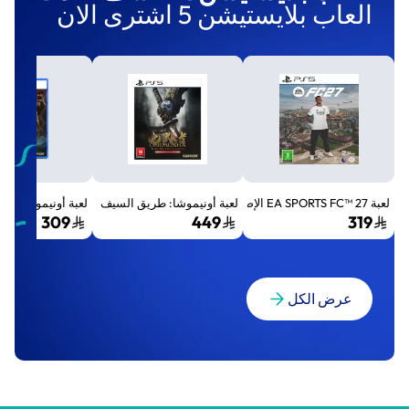
العاب بلايستيشن 5 اشترى الان
لعبة EA SPORTS FC™ 27 الإصدار القياسي لجهاز بلايستيشن 5 (PS5)
لعبة أونيموشا: طريق السيف الإصدار الفاخر المميز (Premium Deluxe Edition) - بلايستي
لعبة أونيموشا: طريق السيف إصد
309
449
319
عرض الكل