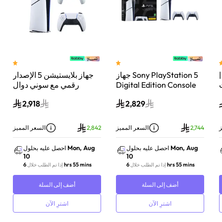
 سوني بلايستيشن®5 |
جهاز Sony PlayStation 5
جهاز بلايستيشن 5 الإصدار
اء
Digital Edition Console
رقمي مع سوني دوال
سعة 825 جيجابايت مع
سينس وحدة تحكم لاسلكية
2,918
2,829
-
وحدة تحكم إضافية
بلايستيشن 5 لؤلؤي لامع
DualSense Wireless
Controller لاسلكية – أبيض
ز
2,744
السعر المميز
2,842
السعر المميز
Mon, Aug
Mon, Aug
احصل عليه بحلول
احصل عليه بحلول
10
10
6 hrs 55 mins
6 hrs 55 mins
إذا تم الطلب خلال
إذا تم الطلب خلال
أضف إلى السلة
أضف إلى السلة
اشترِ الآن
اشترِ الآن