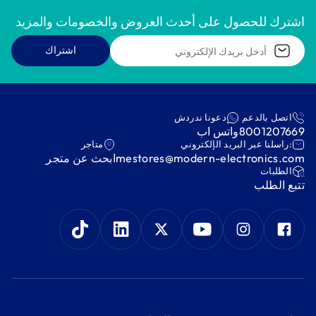
اشترك للحصول على أحدث العروض والخصومات والمزيد
اشتراك
اتصل بالدعم
دعونا ندردش
8001207669
واتس اب
:راسلنا عبر البريد الإلكتروني
متاجر
mestores@modern-electronics.com
ابحث عن متجر
‫الطلبات‬
‫تتبع الطلب‬