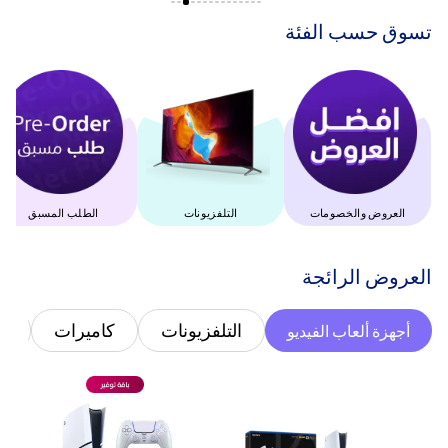
‫تسوق حسب الفئة‬
العروض والخصومات
التلفزيونات
الطلب المسبق
‫العروض الرائجة‬
التلفزيونات
كاميرات
غ
أجهزة ألعاب الفيديو