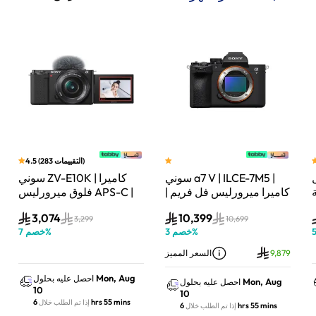
)
التقييمات
283
(
4.5
سوني a7 V | ILCE-7M5 |
سوني ZV-E10K | كاميرا
لة
كاميرا ميرورليس فل فريم |
فلوق ميرورليس APS-C |
33 ميجابكسل | جسم
24.2 ميجابكسل | كيت
3,074
10,399
الكاميرا فقط | أسود
عدسة باور زوم 16–50mm
3,299
10,699
%
خصم
3
%
خصم
7
| أسود
9,879
السعر المميز
Mon, Aug
احصل عليه بحلول
Mon, Aug
احصل عليه بحلول
10
10
6 hrs 55 mins
إذا تم الطلب خلال
6 hrs 55 mins
إذا تم الطلب خلال