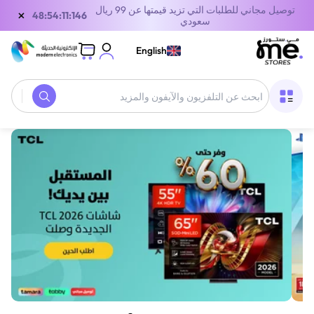
توصيل مجاني للطلبات التي تزيد قيمتها عن 99 ريال
×
47:54:11:146
سعودي
English