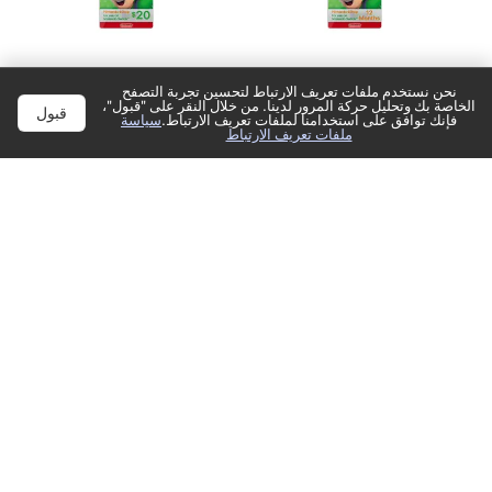
نحن نستخدم ملفات تعريف الارتباط لتحسين تجربة التصفح
الخاصة بك وتحليل حركة المرور لدينا. من خلال النقر على "قبول"،
قبول
فإنك توافق على استخدامنا لملفات تعريف الارتباط.
سياسة
ملفات تعريف الارتباط
بطاقة عضوية نينتندو إي
بطاقة نينتندو إي شوب
شوب أمريكا لمدة 12 شهرًا
أمريكا 20 دولار أمريكي
ل
21 دولار أمريكي ألوان
ألوان متعددة
75
87
متعددة
أضف إلى السلة
أضف إلى السلة
اشترِ الآن
اشترِ الآن