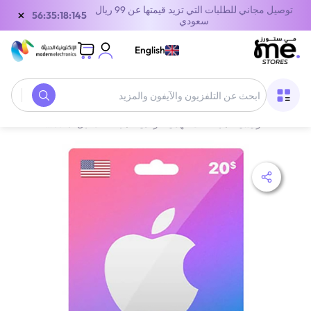
توصيل مجاني للطلبات التي تزيد قيمتها عن 99 ريال
×
55:35:18:145
سعودي
English
الصفحة الرئيسية
/
بطاقات الهدايا الرقمية
/
بطاقات أبل
/
American (USA) iTunes