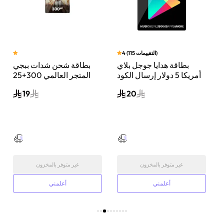
)
التقييمات
115
(
4
بطاقة هدايا جوجل بلاي
بطاقة شحن شدات ببجي
ي
أمريكا 5 دولار إرسال الكود
المتجر العالمي 300+25
الرقمي بالبريد الإلكتروني
شدة إرسال الكود الرقمي
19
20
أسود
بالبريد الإلكتروني والرسائل
ألوان متعددة
غير متوفر بالمخزون
غير متوفر بالمخزون
أعلمني
أعلمني