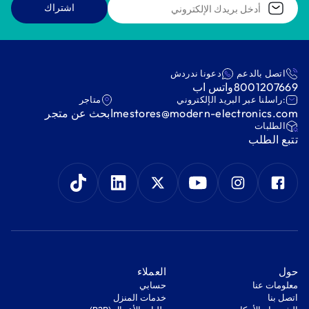
اشتراك
اتصل بالدعم
دعونا ندردش
8001207669
واتس اب
:راسلنا عبر البريد الإلكتروني
متاجر
mestores@modern-electronics.com
ابحث عن متجر
‫الطلبات‬
‫تتبع الطلب‬
‫حول‬
‫العملاء‬
معلومات عنا
‫حسابي‬
اتصل بنا
‫خدمات المنزل‬