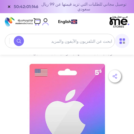
توصيل مجاني للطلبات التي تزيد قيمتها عن 99 ريال
×
49:42:01:146
سعودي
English
الصفحة الرئيسية
/
بطاقات الهدايا الرقمية
/
بطاقات أبل
/
American (USA) iTunes