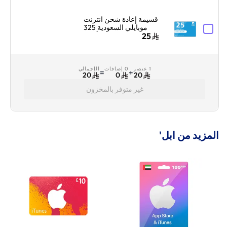
قسيمة إعادة شحن انترنت
موبايلي السعودية 325
ريال سعودي أزرق
25
1 عنصر
0 إضافات
الإجمالي
=
+
20
0
20
غير متوفر بالمخزون
المزيد من ابل'