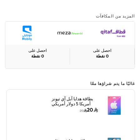
المزيد من المكافآت
احصل على
احصل على
0
نقطة
0
نقطة
غالبًا ما يتم شراؤها معًا
بطاقة هدايا آبل آي تيونز
أمريكا 5 دولار أمريكي
إرسال الكود الرقمي
20
20
بالبريد الإلكتروني أزرق/
وردي