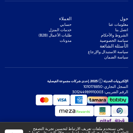
‫حول‬
‫العملاء‬
معلومات عنا
‫حسابي‬
اتصل بنا
‫خدمات المنزل‬
‫الشروط والأحكام‬
‫طلبات الأعمال (B2B)‬
‫سياسة الخصوصية‬
مدونات
‫الأسئلة الشائعة‬
‫سياسة الاستبدال والإرجاع‬
‫سياسة الضمان‬
الإلكترونيات الحديثة
2025. إحدى شركات مجموعة الفيصلية
السجل التجاري: 1010178850
الرقم الضريبي: 301244989910003
نحن نستخدم ملفات تعريف الارتباط لتحسين تجربة التصفح
الخاصة بك وتحليل حركة المرور لدينا. من خلال النقر على "قبول"،