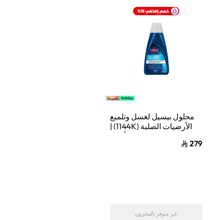
محلول بيسيل لغسل وتلميع
الأرضيات الصلبة (1144K) |
سعة 1 لتر | أزرق
279
غير متوفر بالمخزون