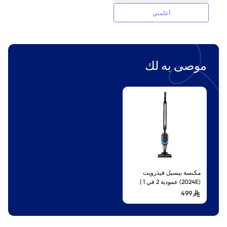
أعلمني
موصى به لك
مكنسة بيسيل فيذرويت
(2024E) عمودية 2 في 1 |
خفيفة الوزن | سعة 0.5 لتر |
499
أسود