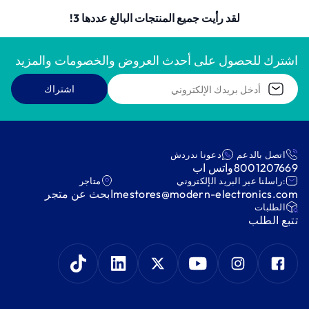
لقد رأيت جميع المنتجات البالغ عددها 3!
اشترك للحصول على أحدث العروض والخصومات والمزيد
اشتراك
اتصل بالدعم
دعونا ندردش
8001207669
واتس اب
:راسلنا عبر البريد الإلكتروني
متاجر
mestores@modern-electronics.com
ابحث عن متجر
‫الطلبات‬
‫تتبع الطلب‬