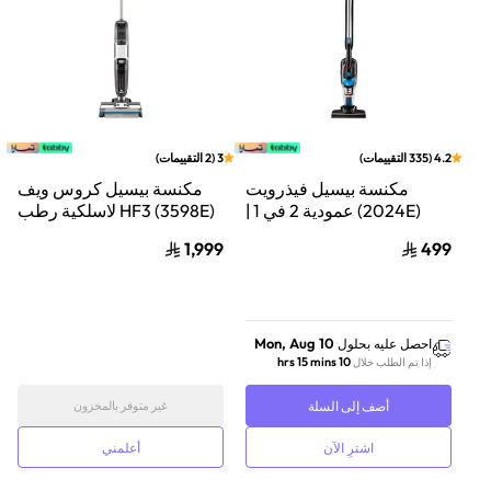
4.2
(
335
التقييمات
)
3
(
2
التقييمات
)
مكنسة بيسيل فيذرويت
مكنسة بيسيل كروس ويف
(2024E) عمودية 2 في 1 |
HF3 (3598E) لاسلكية رطب
خفيفة الوزن | سعة 0.5 لتر |
وجاف | شفط قوي | رمادي
1,999
499
أسود
Mon, Aug 10
احصل عليه بحلول
10 hrs 15 mins
إذا تم الطلب خلال
أضف إلى السلة
غير متوفر بالمخزون
اشترِ الآن
أعلمني