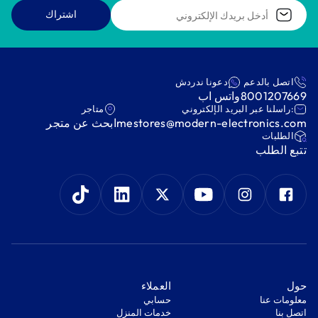
اشتراك
اتصل بالدعم
دعونا ندردش
8001207669
واتس اب
:راسلنا عبر البريد الإلكتروني
متاجر
mestores@modern-electronics.com
ابحث عن متجر
‫الطلبات‬
‫تتبع الطلب‬
‫حول‬
‫العملاء‬
معلومات عنا
‫حسابي‬
اتصل بنا
‫خدمات المنزل‬