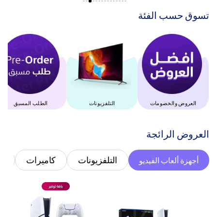
‫تسوق حسب الفئة‬
العروض والخصومات
التلفزيونات
الطلب المسبق
‫العروض الرائجة‬
التلفزيونات
كاميرات
غ
أجهزة ألعاب الفيديو