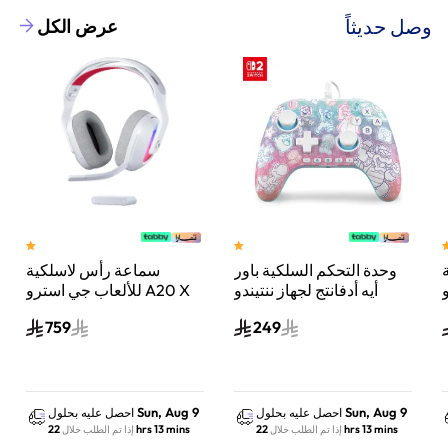
وصل حديثاً
عرض الكل
وحدة التحكم السلكية باور
سماعة رأس لاسلكية
A
أيه أدفانتج لجهاز ننتيندو
للألعاب جي استرو A20 X
سويتش 2 مملكة الفطر
لايت سبيد، لبلاي ستيشن 5
759
249
س
واكس بوكس وسويتش
والكمبيوتر - أبيض
Sun, Aug 9
Sun, Aug 9
احصل عليه بحلول
احصل عليه بحلول
22 hrs 13 mins
22 hrs 13 mins
إذا تم الطلب خلال
إذا تم الطلب خلال