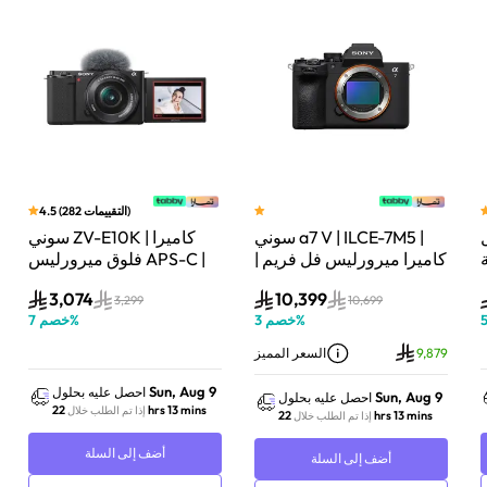
)
التقييمات
282
(
4.5
سوني a7 V | ILCE-7M5 |
سوني ZV-E10K | كاميرا
لة
كاميرا ميرورليس فل فريم |
فلوق ميرورليس APS-C |
33 ميجابكسل | جسم
24.2 ميجابكسل | كيت
3,074
10,399
الكاميرا فقط | أسود
عدسة باور زوم 16–50mm
3,299
10,699
%
خصم
3
%
خصم
7
| أسود
9,879
السعر المميز
Sun, Aug 9
احصل عليه بحلول
Sun, Aug 9
احصل عليه بحلول
22 hrs 13 mins
إذا تم الطلب خلال
22 hrs 13 mins
إذا تم الطلب خلال
أضف إلى السلة
أضف إلى السلة