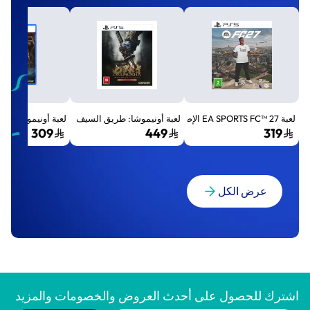
لعبة EA SPORTS FC™ 27 الإصدار القياسي لجهاز بلايستيشن 5 (PS5)
لعبة أونيموشا: طريق السيف الإصدار الفاخر المميز (Premium Deluxe Edition) - بلايستي
لعبة أونيموشا: طريق السيف إصد
309
449
319
عرض الكل
اشترك للحصول على أحدث العروض والخصومات والمزيد