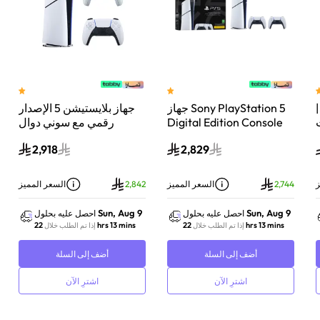
 سوني بلايستيشن®5 |
جهاز Sony PlayStation 5
جهاز بلايستيشن 5 الإصدار
اء
Digital Edition Console
رقمي مع سوني دوال
سعة 825 جيجابايت مع
سينس وحدة تحكم لاسلكية
2,918
2,829
-
وحدة تحكم إضافية
بلايستيشن 5 لؤلؤي لامع
DualSense Wireless
Controller لاسلكية – أبيض
ز
2,744
السعر المميز
2,842
السعر المميز
Sun, Aug 9
Sun, Aug 9
احصل عليه بحلول
احصل عليه بحلول
22 hrs 13 mins
22 hrs 13 mins
إذا تم الطلب خلال
إذا تم الطلب خلال
أضف إلى السلة
أضف إلى السلة
اشترِ الآن
اشترِ الآن