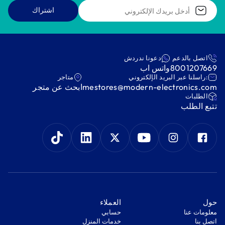
اشتراك
اتصل بالدعم
دعونا ندردش
8001207669
واتس اب
:راسلنا عبر البريد الإلكتروني
متاجر
mestores@modern-electronics.com
ابحث عن متجر
‫الطلبات‬
‫تتبع الطلب‬
‫حول‬
‫العملاء‬
معلومات عنا
‫حسابي‬
اتصل بنا
‫خدمات المنزل‬