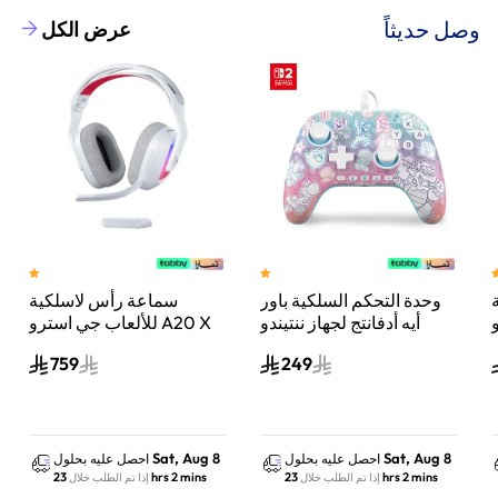
وصل حديثاً
عرض الكل
وحدة التحكم السلكية باور
سماعة رأس لاسلكية
A
أيه أدفانتج لجهاز ننتيندو
للألعاب جي استرو A20 X
سويتش 2 مملكة الفطر
لايت سبيد، لبلاي ستيشن 5
759
249
س
واكس بوكس وسويتش
والكمبيوتر - أبيض
Sat, Aug 8
Sat, Aug 8
احصل عليه بحلول
احصل عليه بحلول
23 hrs 2 mins
23 hrs 2 mins
إذا تم الطلب خلال
إذا تم الطلب خلال