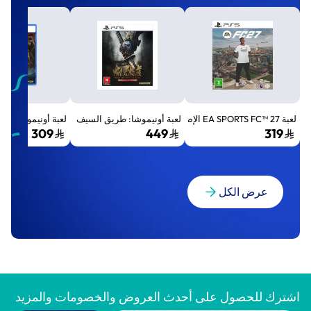
لعبة EA SPORTS FC™ 27 الإصدار القياسي لجهاز بلايستيشن 5 (PS5)
لعبة أونيموشا: طريق السيف الإصدار الفاخر المميز (Premium Deluxe Edition) - بلايستي
لعبة أونيموشا: طريق السيف إصد
309
449
319
عرض الكل
اشترك للحصول على أحدث العروض والخصومات والمزيد