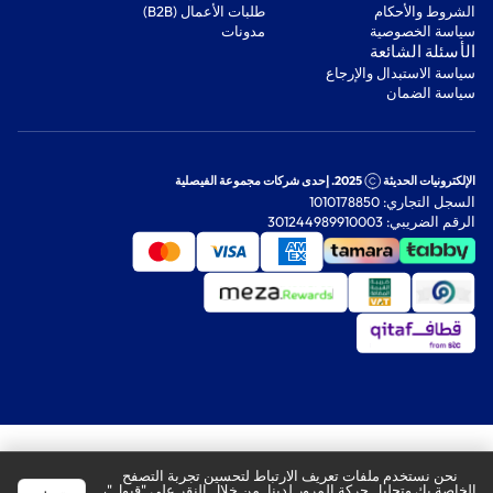
‫الشروط والأحكام‬
‫طلبات الأعمال (B2B)‬
‫سياسة الخصوصية‬
مدونات
‫الأسئلة الشائعة‬
‫سياسة الاستبدال والإرجاع‬
‫سياسة الضمان‬
الإلكترونيات الحديثة
2025. إحدى شركات مجموعة الفيصلية
السجل التجاري: 1010178850
الرقم الضريبي: 301244989910003
نحن نستخدم ملفات تعريف الارتباط لتحسين تجربة التصفح
الخاصة بك وتحليل حركة المرور لدينا. من خلال النقر على "قبول"،