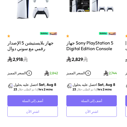
 سوني بلايستيشن®5 |
جهاز Sony PlayStation 5
جهاز بلايستيشن 5 الإصدار
اء
Digital Edition Console
رقمي مع سوني دوال
سعة 825 جيجابايت مع
سينس وحدة تحكم لاسلكية
2,918
2,829
-
وحدة تحكم إضافية
بلايستيشن 5 لؤلؤي لامع
DualSense Wireless
Controller لاسلكية – أبيض
ز
2,744
السعر المميز
2,842
السعر المميز
Sat, Aug 8
Sat, Aug 8
احصل عليه بحلول
احصل عليه بحلول
23 hrs 2 mins
23 hrs 2 mins
إذا تم الطلب خلال
إذا تم الطلب خلال
أضف إلى السلة
أضف إلى السلة
اشترِ الآن
اشترِ الآن