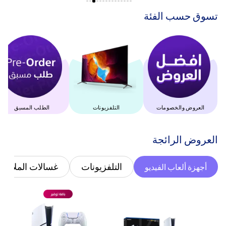
‫تسوق حسب الفئة‬
العروض والخصومات
التلفزيونات
الطلب المسبق
‫العروض الرائجة‬
التلفزيونات
غسالات الملابس
أجهزة ألعاب الفيديو