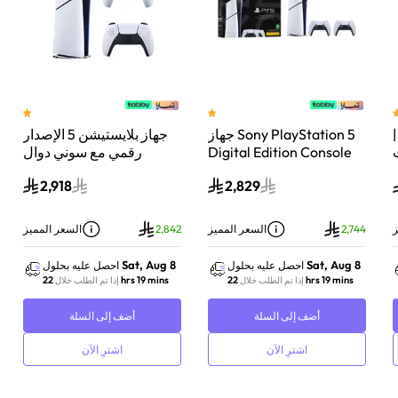
 سوني بلايستيشن®5 |
جهاز Sony PlayStation 5
جهاز بلايستيشن 5 الإصدار
اء
Digital Edition Console
رقمي مع سوني دوال
سعة 825 جيجابايت مع
سينس وحدة تحكم لاسلكية
2,918
2,829
-
وحدة تحكم إضافية
بلايستيشن 5 لؤلؤي لامع
DualSense Wireless
Controller لاسلكية – أبيض
ز
2,744
السعر المميز
2,842
السعر المميز
Sat, Aug 8
Sat, Aug 8
احصل عليه بحلول
احصل عليه بحلول
22 hrs 19 mins
22 hrs 19 mins
إذا تم الطلب خلال
إذا تم الطلب خلال
أضف إلى السلة
أضف إلى السلة
اشترِ الآن
اشترِ الآن