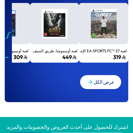
لعبة EA SPORTS FC™ 27 الإصدار القياسي لجهاز بلايستيشن 5 (PS5)
لعبة أونيموشا: طريق السيف الإصدار الفاخر المميز (Premium Deluxe Edition) - بلايستي
لعبة أونيموشا: طريق السيف إصد
309
449
319
عرض الكل
اشترك للحصول على أحدث العروض والخصومات والمزيد