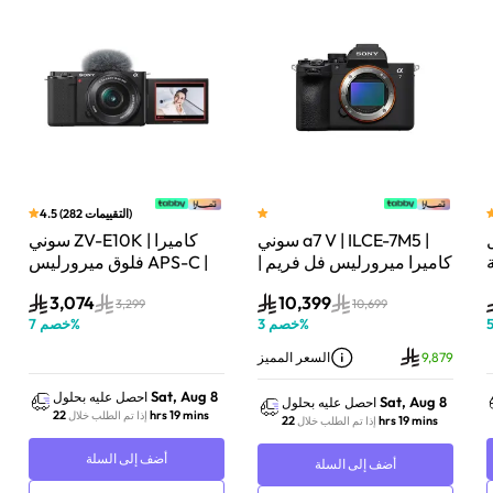
)
التقييمات
282
(
4.5
سوني a7 V | ILCE-7M5 |
سوني ZV-E10K | كاميرا
لة
كاميرا ميرورليس فل فريم |
فلوق ميرورليس APS-C |
33 ميجابكسل | جسم
24.2 ميجابكسل | كيت
3,074
10,399
الكاميرا فقط | أسود
عدسة باور زوم 16–50mm
3,299
10,699
%
خصم
3
%
خصم
7
| أسود
9,879
السعر المميز
Sat, Aug 8
احصل عليه بحلول
Sat, Aug 8
احصل عليه بحلول
22 hrs 19 mins
إذا تم الطلب خلال
22 hrs 19 mins
إذا تم الطلب خلال
أضف إلى السلة
أضف إلى السلة