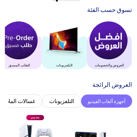
‫تسوق حسب الفئة‬
العروض والخصومات
التلفزيونات
الطلب المسبق
‫العروض الرائجة‬
التلفزيونات
غسالات الملابس
أجهزة ألعاب الفيديو