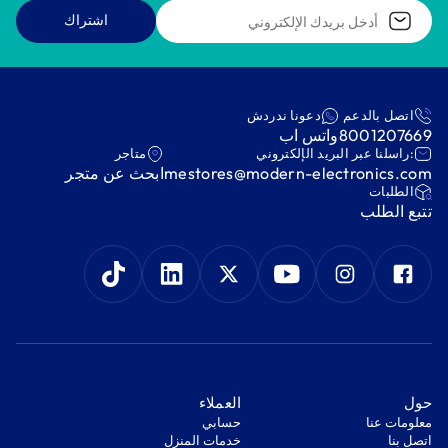
اشتراك
اتصل بالدعم
دعونا ندردش
8001207669
واتس اب
:راسلنا عبر البريد الإلكتروني
متاجر
mestores@modern-electronics.com
ابحث عن متجر
‫الطلبات‬
‫تتبع الطلب‬
‫حول‬
‫العملاء‬
معلومات عنا
‫حسابي‬
اتصل بنا
‫خدمات المنزل‬