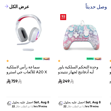
وصل حديثاً
عرض الكل
وحدة التحكم السلكية باور
سماعة رأس لاسلكية
A
أيه أدفانتج لجهاز ننتيندو
للألعاب جي استرو A20 X
سويتش 2 مملكة الفطر
لايت سبيد، لبلاي ستيشن 5
759
249
س
واكس بوكس وسويتش
والكمبيوتر - أبيض
Sat, Aug 8
Sat, Aug 8
احصل عليه بحلول
احصل عليه بحلول
22 hrs 19 mins
22 hrs 19 mins
إذا تم الطلب خلال
إذا تم الطلب خلال