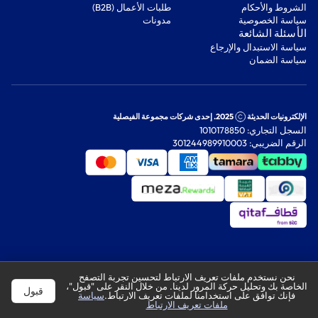
‫الشروط والأحكام‬
‫طلبات الأعمال (B2B)‬
‫سياسة الخصوصية‬
مدونات
‫الأسئلة الشائعة‬
‫سياسة الاستبدال والإرجاع‬
‫سياسة الضمان‬
الإلكترونيات الحديثة
2025. إحدى شركات مجموعة الفيصلية
السجل التجاري: 1010178850
الرقم الضريبي: 301244989910003
نحن نستخدم ملفات تعريف الارتباط لتحسين تجربة التصفح
الخاصة بك وتحليل حركة المرور لدينا. من خلال النقر على "قبول"،
قبول
فإنك توافق على استخدامنا لملفات تعريف الارتباط.
سياسة
ملفات تعريف الارتباط