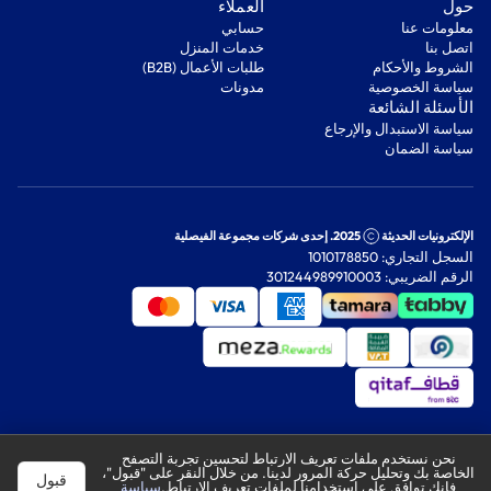
‫حول‬
‫العملاء‬
معلومات عنا
‫حسابي‬
اتصل بنا
‫خدمات المنزل‬
‫الشروط والأحكام‬
‫طلبات الأعمال (B2B)‬
‫سياسة الخصوصية‬
مدونات
‫الأسئلة الشائعة‬
‫سياسة الاستبدال والإرجاع‬
‫سياسة الضمان‬
الإلكترونيات الحديثة
2025. إحدى شركات مجموعة الفيصلية
السجل التجاري: 1010178850
الرقم الضريبي: 301244989910003
نحن نستخدم ملفات تعريف الارتباط لتحسين تجربة التصفح
الخاصة بك وتحليل حركة المرور لدينا. من خلال النقر على "قبول"،
قبول
فإنك توافق على استخدامنا لملفات تعريف الارتباط.
سياسة