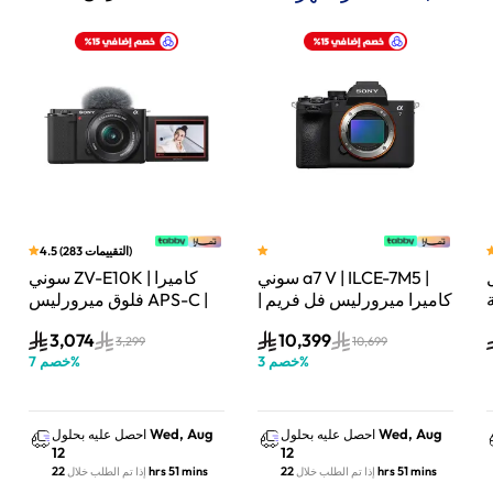
)
التقييمات
283
(
4.5
سوني a7 V | ILCE-7M5 |
سوني ZV-E10K | كاميرا
لة
كاميرا ميرورليس فل فريم |
فلوق ميرورليس APS-C |
33 ميجابكسل | جسم
24.2 ميجابكسل | كيت
3,074
10,399
الكاميرا فقط | أسود
عدسة باور زوم 16–50mm
3,299
10,699
%
خصم
3
%
خصم
7
| أسود
Wed, Aug
Wed, Aug
احصل عليه بحلول
احصل عليه بحلول
12
12
22 hrs 51 mins
22 hrs 51 mins
إذا تم الطلب خلال
إذا تم الطلب خلال