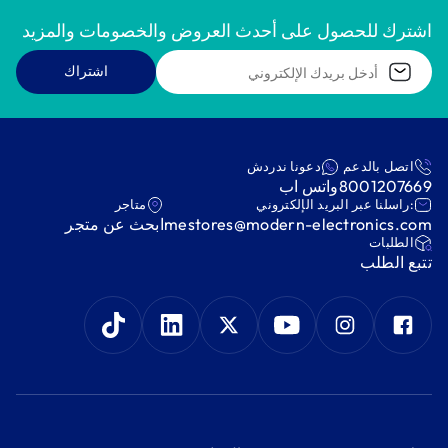
اشترك للحصول على أحدث العروض والخصومات والمزيد
اشتراك
اتصل بالدعم
دعونا ندردش
8001207669
واتس اب
:راسلنا عبر البريد الإلكتروني
متاجر
mestores@modern-electronics.com
ابحث عن متجر
‫الطلبات‬
‫تتبع الطلب‬