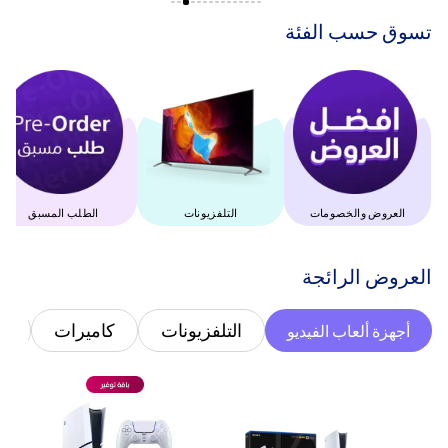
‫تسوق حسب الفئة‬
العروض والخصومات
التلفزيونات
الطلب المسبق
‫العروض الرائجة‬
التلفزيونات
كاميرات
غ
أجهزة ألعاب الفيديو