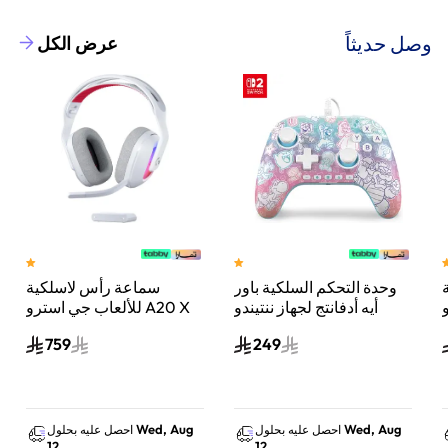
وصل حديثاً
عرض الكل
وحدة التحكم السلكية باور
سماعة رأس لاسلكية
A
أيه أدفانتج لجهاز ننتيندو
للألعاب جي استرو A20 X
سويتش 2 مملكة الفطر
لايت سبيد، لبلاي ستيشن 5
759
249
س
واكس بوكس وسويتش
والكمبيوتر - أبيض
Wed, Aug
Wed, Aug
احصل عليه بحلول
احصل عليه بحلول
12
12