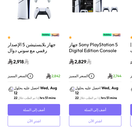
 سوني بلايستيشن®5 |
جهاز Sony PlayStation 5
جهاز بلايستيشن 5 الإصدار
اء
Digital Edition Console
رقمي مع سوني دوال
سعة 825 جيجابايت مع
سينس وحدة تحكم لاسلكية
2,918
2,829
-
وحدة تحكم إضافية
بلايستيشن 5 لؤلؤي لامع
DualSense Wireless
Controller لاسلكية – أبيض
ز
2,744
السعر المميز
2,842
السعر المميز
Wed, Aug
Wed, Aug
احصل عليه بحلول
احصل عليه بحلول
12
12
22 hrs 51 mins
22 hrs 51 mins
إذا تم الطلب خلال
إذا تم الطلب خلال
أضف إلى السلة
أضف إلى السلة
اشترِ الآن
اشترِ الآن