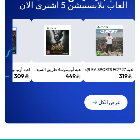
العاب بلايستيشن 5 اشترى الان
لعبة EA SPORTS FC™ 27 الإصدار القياسي لجهاز بلايستيشن 5 (PS5)
لعبة أونيموشا: طريق السيف الإصدار الفاخر المميز (Premium Deluxe Edition) - بلايستي
لعبة أونيموشا: طريق السيف إصد
309
449
319
عرض الكل