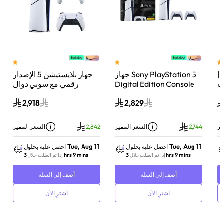
 سوني بلايستيشن®5 |
جهاز Sony PlayStation 5
جهاز بلايستيشن 5 الإصدار
اء
Digital Edition Console
رقمي مع سوني دوال
سعة 825 جيجابايت مع
سينس وحدة تحكم لاسلكية
2,918
2,829
-
وحدة تحكم إضافية
بلايستيشن 5 لؤلؤي لامع
DualSense Wireless
Controller لاسلكية – أبيض
ز
2,744
السعر المميز
2,842
السعر المميز
Tue, Aug 11
Tue, Aug 11
احصل عليه بحلول
احصل عليه بحلول
3 hrs 9 mins
3 hrs 9 mins
إذا تم الطلب خلال
إذا تم الطلب خلال
أضف إلى السلة
أضف إلى السلة
اشترِ الآن
اشترِ الآن