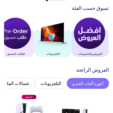
‫تسوق حسب الفئة‬
العروض والخصومات
التلفزيونات
الطلب المسبق
‫العروض الرائجة‬
التلفزيونات
غسالات الملابس
أجهزة ألعاب الفيديو