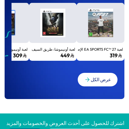
لعبة EA SPORTS FC™ 27 الإصدار القياسي لجهاز بلايستيشن 5 (PS5)
لعبة أونيموشا: طريق السيف الإصدار الفاخر المميز (Premium Deluxe Edition) - بلايستي
لعبة أونيموشا: طريق السيف إصد
309
449
319
عرض الكل
اشترك للحصول على أحدث العروض والخصومات والمزيد