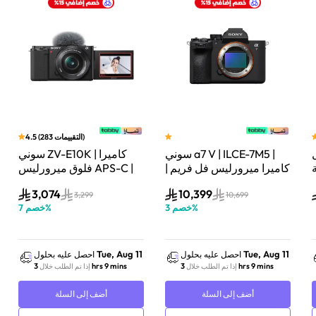
)
التقييمات
283
(
4.5
سوني a7 V | ILCE-7M5 |
سوني ZV-E10K | كاميرا
لة
كاميرا ميرورليس فل فريم |
فلوق ميرورليس APS-C |
33 ميجابكسل | جسم
24.2 ميجابكسل | كيت
3,074
10,399
الكاميرا فقط | أسود
عدسة باور زوم 16–50mm
3,299
10,699
%
خصم
3
%
خصم
7
| أسود
Tue, Aug 11
Tue, Aug 11
احصل عليه بحلول
احصل عليه بحلول
3 hrs 9 mins
3 hrs 9 mins
إذا تم الطلب خلال
إذا تم الطلب خلال
أضف إلى السلة
أضف إلى السلة