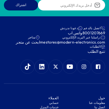
اشتراك
اتصل بالدعم
دعونا ندردش
8001207669
واتس اب
:راسلنا عبر البريد الإلكتروني
متاجر
mestores@modern-electronics.com
ابحث عن متجر
‫الطلبات‬
‫تتبع الطلب‬
‫حول‬
‫العملاء‬
معلومات عنا
‫حسابي‬
اتصل بنا
‫خدمات المنزل‬