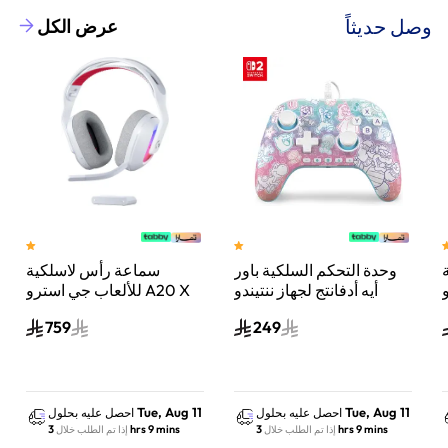
وصل حديثاً
عرض الكل
وحدة التحكم السلكية باور
سماعة رأس لاسلكية
A
أيه أدفانتج لجهاز ننتيندو
للألعاب جي استرو A20 X
سويتش 2 مملكة الفطر
لايت سبيد، لبلاي ستيشن 5
759
249
س
واكس بوكس وسويتش
والكمبيوتر - أبيض
Tue, Aug 11
Tue, Aug 11
احصل عليه بحلول
احصل عليه بحلول
3 hrs 9 mins
3 hrs 9 mins
إذا تم الطلب خلال
إذا تم الطلب خلال