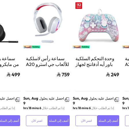
ة
وحدة التحكم السلكية
سماعة رأس لاسلكية
سماعة ر
استرو A20
باور أيه أدفانتج لجهاز
للألعاب جي استرو A20
من مايكر
من
ننتيندو سويتش 2 مملكة
X لايت سبيد، لبلاي
ب
499
759
249
لوجيتك، لبلايستيشن 5
الفطر
ستيشن 5 واكس بوكس
ش
وسويتش والكمبيوتر -
ود
أبيض
Sun, Aug
Sun, Aug
Sun
احصل عليه بحلول
احصل عليه بحلول
احصل عليه
9
9
9
إذا تم الطلب خلال
6 hrs 18 mins
إذا تم الطلب خلال
6 hrs 18 mins
إذا تم الطلب
أضف إلى السلة
أضف إلى السلة
أضف إلى السلة
اشترِ الآن
اشترِ الآن