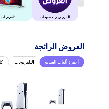
العروض والخصومات
التلفزيونات
‫العروض الرائجة‬
أجهزة ألعاب الفيديو
التلفزيونات
كا