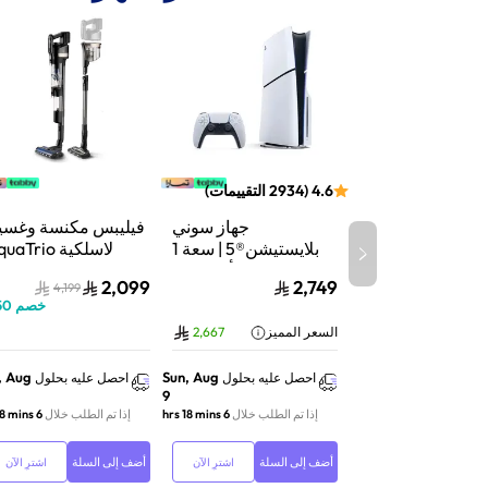
4.6
(
2934
التقييمات
)
جهاز سوني
فيليبس مكنسة وغسي
بلايستيشن®5 | سعة 1
لاسلكية aTrio
تيرابايت SSD | أداء فائق
سلسلة 9000 |
2,099
2,749
4,199
السرعة للألعاب | تتبع
شفط وغسيل | تنظي
خصم
50
الأشعة | أبيض | CFI-
عميق | XW9463/10
السعر المميز
2,667
2116A01Y
, Aug
Sun, Aug
احصل عليه بحلول
احصل عليه بحلول
9
إذا تم الطلب خلال
6 hrs 18 mins
إذا تم الطلب خلال
6 hrs 18 mins
أضف إلى السلة
أضف إلى السلة
اشترِ الآن
اشترِ الآن