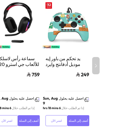
يد تحكم من باور إيه
سماعة رأس لاسلكي
موديل أدفانتج وايرد
للألعاب جي 
لنينتندو سويتش 2،
X لايت سبيد 
759
249
سلكي، بتقنية هول
إيفكت وأزرار قابلة
واكس بوكس وسويت
للبرمجة ومنفذ سماعة،
والكمبيوتر أس
بتصميم ماريو تايم
, Aug
Sun, Aug
احصل عليه بحلول
احصل عليه بحلول
9
إذا تم الطلب خلال
6 hrs 18 mins
إذا تم الطلب خلال
6 hrs 18 mins
أضف إلى السلة
أضف إلى السلة
اشترِ الآن
اشترِ الآن