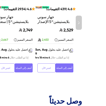
4.6
(
439
التقييمات
)
4.6
(
2934
التقييمات
)
جهاز سوني
جهاز سون
بلايستيشن®5 الإصدار
الرقمي | سعة 825
تيرابايت SSD | أداء
2,749
2,529
جيجابايت SSD | أداء
السرعة للألعاب | تت
فائق السرعة للألعاب |
الأشعة | أب
السعر المميز
2,453
السعر المميز
2,667
تتبع الأشعة | أبيض |
116A01Y
CFI-2116B01Y
, Aug
Sun, Aug
احصل عليه بحلول
احصل عليه بحلول
9
إذا تم الطلب خلال
6 hrs 18 mins
إذا تم الطلب خلال
6 hrs 18 mins
أضف إلى السلة
أضف إلى السلة
اشترِ الآن
اشترِ الآن
وصل حديثاً