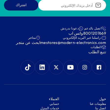
اشتراك
اتصل بالدعم
دعونا ندردش
8001207669
واتس اب
:راسلنا عبر البريد الإلكتروني
متاجر
mestores@modern-electronics.com
ابحث عن متجر
‫الطلبات‬
‫تتبع الطلب‬
‫حول‬
‫العملاء‬
معلومات عنا
‫حسابي‬
اتصل بنا
‫خدمات المنزل‬