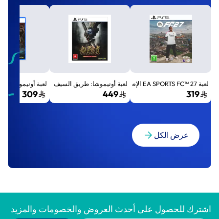
لعبة EA SPORTS FC™ 27 الإصدار القياسي لجهاز بلايستيشن 5 (PS5)
لعبة أونيموشا: طريق السيف الإصدار الفاخر المميز (Premium Deluxe Edition) - بلايستي
لعبة أونيموشا: طريق السيف إصد
309
449
319
عرض الكل
اشترك للحصول على أحدث العروض والخصومات والمزيد