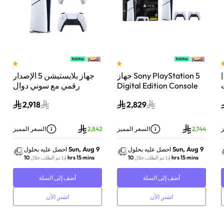
 سوني بلايستيشن®5 |
جهاز Sony PlayStation 5
جهاز بلايستيشن 5 الإصدار
اء
Digital Edition Console
رقمي مع سوني دوال
سعة 825 جيجابايت مع
سينس وحدة تحكم لاسلكية
2,918
2,829
-
وحدة تحكم إضافية
بلايستيشن 5 لؤلؤي لامع
DualSense Wireless
Controller لاسلكية – أبيض
ز
2,744
السعر المميز
2,842
السعر المميز
Sun, Aug 9
Sun, Aug 9
احصل عليه بحلول
احصل عليه بحلول
10 hrs 15 mins
10 hrs 15 mins
إذا تم الطلب خلال
إذا تم الطلب خلال
أضف إلى السلة
أضف إلى السلة
اشترِ الآن
اشترِ الآن