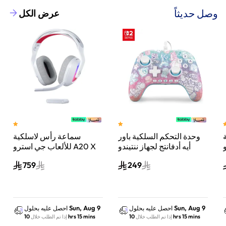
وصل حديثاً
عرض الكل
وحدة التحكم السلكية باور
سماعة رأس لاسلكية
A
أيه أدفانتج لجهاز ننتيندو
للألعاب جي استرو A20 X
سويتش 2 مملكة الفطر
لايت سبيد، لبلاي ستيشن 5
759
249
س
واكس بوكس وسويتش
والكمبيوتر - أبيض
Sun, Aug 9
Sun, Aug 9
احصل عليه بحلول
احصل عليه بحلول
10 hrs 15 mins
10 hrs 15 mins
إذا تم الطلب خلال
إذا تم الطلب خلال