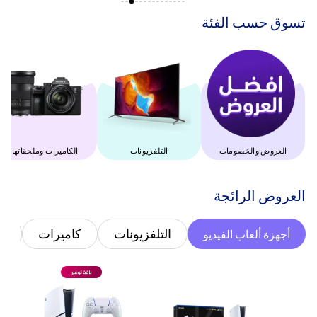
‫تسوق حسب الفئة‬
العروض والخصومات
التلفزيونات
‫الكاميرات وملحقاتها‬
‫العروض الرائجة‬
التلفزيونات
كاميرات
غ
أجهزة ألعاب الفيديو