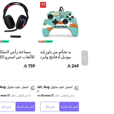
يد تحكم من باور إيه
سماعة رأس لاسلكي
موديل أدفانتج وايرد
للألعاب جي 
لنينتندو سويتش 2،
X لايت سبيد 
759
249
سلكي، بتقنية هول
إيفكت وأزرار قابلة
واكس بوكس وسويت
للبرمجة ومنفذ سماعة،
والكمبيوتر أس
بتصميم ماريو تايم
 Aug
Sat, Aug
احصل عليه بحلول
احصل عليه بحلول
8
إذا تم الطلب خلال
17 hrs 10 mins
إذا تم الطلب خلال
17 hrs 10 mins
أضف إلى السلة
أضف إلى السلة
اشترِ الآن
اشترِ الآن