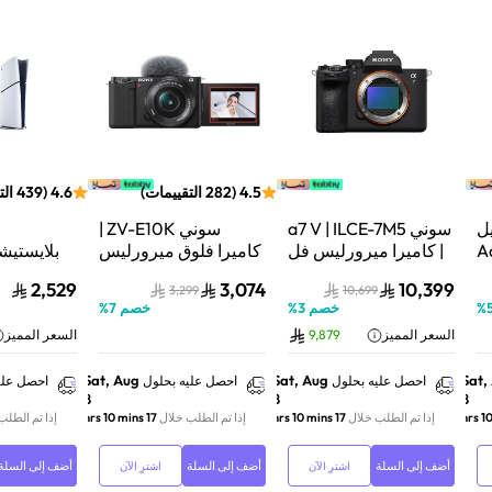
4.5
(
282
التقييمات
)
4.6
(
439
الت
ل
سوني a7 V | ILCE-7M5
سوني ZV-E10K |
Aqu
| كاميرا ميرورليس فل
كاميرا فلوق ميرورليس
 نظام
فريم | 33 ميجابكسل |
APS-C | 24.2
2,529
3,074
10,399
3,299
10,699
ف
جسم الكاميرا فقط |
ميجابكسل | كيت عدسة
%
خصم
3
%
خصم
7
%
أسود
باور زوم 16–50mm |
فائق السر
السعر المميز
9,879
السعر المميز
أسود
تتبع ال
01Y
Sat, Aug
Sat, Aug
Sat,
احصل عليه بحلول
احصل عليه بحلول
احصل علي
8
8
8
إذا تم الطلب خلال
17 hrs 10 mins
إذا تم الطلب خلال
17 hrs 10 mins
إذا تم الطلب
أضف إلى السلة
أضف إلى السلة
أضف إلى السلة
اشترِ الآن
اشترِ الآن