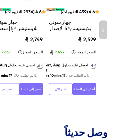
4.6
(
439
التقييمات
)
4.6
(
2934
التقييمات
)
جهاز سوني
جهاز سون
بلايستيشن®5 الإصدار
الرقمي | سعة 825
تيرابايت SSD | أداء
2,749
2,529
جيجابايت SSD | أداء
السرعة للألعاب | تت
فائق السرعة للألعاب |
الأشعة | أب
السعر المميز
2,453
السعر المميز
2,667
تتبع الأشعة | أبيض |
116A01Y
CFI-2116B01Y
 Aug
Sat, Aug
احصل عليه بحلول
احصل عليه بحلول
8
إذا تم الطلب خلال
17 hrs 10 mins
إذا تم الطلب خلال
17 hrs 10 mins
أضف إلى السلة
أضف إلى السلة
اشترِ الآن
اشترِ الآن
وصل حديثاً