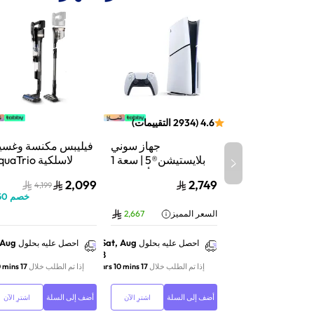
4.6
(
2934
التقييمات
)
جهاز سوني
فيليبس مكنسة وغسي
بلايستيشن®5 | سعة 1
لاسلكية aTrio
تيرابايت SSD | أداء فائق
سلسلة 9000 |
2,099
2,749
4,199
السرعة للألعاب | تتبع
شفط وغسيل | تنظي
خصم
50
الأشعة | أبيض | CFI-
عميق | XW9463/10
السعر المميز
2,667
2116A01Y
 Aug
Sat, Aug
احصل عليه بحلول
احصل عليه بحلول
8
إذا تم الطلب خلال
17 hrs 10 mins
إذا تم الطلب خلال
17 hrs 10 mins
أضف إلى السلة
أضف إلى السلة
اشترِ الآن
اشترِ الآن