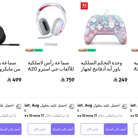
ة
وحدة التحكم السلكية
سماعة رأس لاسلكية
سماعة ر
استرو A20
باور أيه أدفانتج لجهاز
للألعاب جي استرو A20
من مايكر
من
ننتيندو سويتش 2 مملكة
X لايت سبيد، لبلاي
ب
499
759
249
لوجيتك، لبلايستيشن 5
الفطر
ستيشن 5 واكس بوكس
ش
وسويتش والكمبيوتر -
ود
أبيض
Sat, Aug
Sat, Aug
Sat,
احصل عليه بحلول
احصل عليه بحلول
احصل علي
8
8
8
إذا تم الطلب خلال
17 hrs 10 mins
إذا تم الطلب خلال
17 hrs 10 mins
إذا تم الطلب
أضف إلى السلة
أضف إلى السلة
أضف إلى السلة
اشترِ الآن
اشترِ الآن