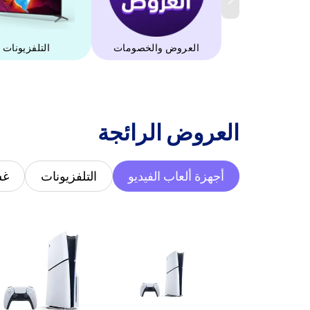
العروض والخصومات
التلفزيونات
‫العروض الرائجة‬
أجهزة ألعاب الفيديو
التلفزيونات
غس