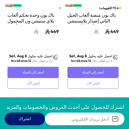
4
(
71
التقييمات
)
باك بون منصة ألعاب الجيل
باك بون وحدة تحكم ألعاب
الثاني إصدار بلايستيشن
بلاي ستيشن ون المحمول
خدمات ألعاب أون لاين
أبيض
449
449
لسلسلة أندرويد وأيفون
15أبيض
Sat, Aug 8
Sat, Aug 8
احصل عليه بحلول
احصل عليه بحلول
12 hrs 48 mins
12 hrs 48 mins
إذا تم الطلب خلال
إذا تم الطلب خلال
أضف إلى السلة
أضف إلى السلة
اشترِ الآن
اشترِ الآن
اشترك للحصول على أحدث العروض والخصومات والمزيد
اشتراك