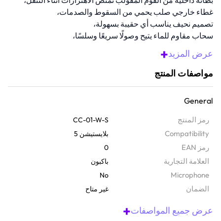
بطانة داخلية من الفوم المقولب تمتص الاهتزازات أثناء التنقل،
غطاء خارجي صلب يحمي من السقوط والصدمات،
تصميم نحيف يناسب أي حقيبة بسهولة،
سحاب مقاوم للماء يتيح وصولًا سريعًا وسلسًا،
متوافق مع جميع إصدارات وحدة تحكم باكبون.
+
عرض المزيد
مواصفات المنتج
General
رمز المنتج
CC-01-W-S
Compatibility
بلايستيشن 5
رمز EAN
0
‫العلامة التجارية
باكبون
Microphone
No
الضمان‬
غير متاح
+
عرض جميع المواصفات