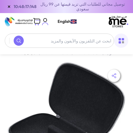
توصيل مجاني للطلبات التي تزيد قيمتها عن 99 ريال
×
10:48:17:148
سعودي
English
الصفحة الرئيسية
/
معدات الألعاب
/
ملحقات الالعاب
/
باك بون حقيبة خفيفة الوزن ومحمولة لإصدار بلايستيشن أبيض