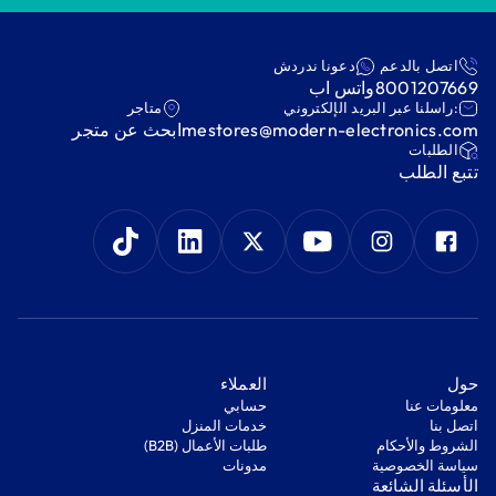
اتصل بالدعم
دعونا ندردش
8001207669
واتس اب
:راسلنا عبر البريد الإلكتروني
متاجر
mestores@modern-electronics.com
ابحث عن متجر
‫الطلبات‬
‫تتبع الطلب‬
‫حول‬
‫العملاء‬
معلومات عنا
‫حسابي‬
اتصل بنا
‫خدمات المنزل‬
‫الشروط والأحكام‬
‫طلبات الأعمال (B2B)‬
‫سياسة الخصوصية‬
مدونات
‫الأسئلة الشائعة‬