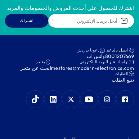
اشترك للحصول على أحدث العروض والخصومات والمزيد
اشتراك
اتصل بالدعم
دعونا ندردش
8001207669
واتس اب
:راسلنا عبر البريد الإلكتروني
متاجر
mestores@modern-electronics.com
ابحث عن متجر
‫الطلبات‬
‫تتبع الطلب‬