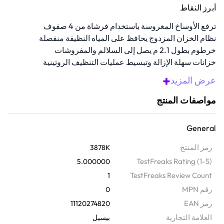
أبرز النقاط
ترفع الأوساخ المغروسة باستخدام فرشاة من 4 صفوف
نظام الخزان المزدوج يحافظ على المياه النظيفة منفصلة
خرطوم بطول 2.1 م يصل إلى السلالم والمفروشات
خزانات سهلة الإزالة وتبسيط عمليات التنظيف الروتينية
خامات متينة تضمن استخدامًا طويل الأمد
+
عرض المزيد
نظرة عامة
مواصفات المنتج
قم بتغير تجربة تنظيف منزلك باستخدام مكنسة والة تنظيف السجاد هذه.
مصممة لإزالة الأوساخ العميقة، وبقع الناتجة عن الحيوانات الأليفة،
General
والأوساخ اليومية من السجاد والمفروشات. تشتمل هذه المكنسة العمودية
خفيفة الوزن على فرشاة بمحرك، وخزانات قابلة للإزالة، لاستخدامها بدون
رمز المنتج
3878K
عناء، وأدوات لتنظيف ما فوق مستوى الأرض مثل السلالم والأثاث.
TestFreaks Rating (1-5)
5.000000
TestFreaks Review Count
1
رقم MPN
0
رمز EAN
11120274820
‫العلامة التجارية
بيسيل