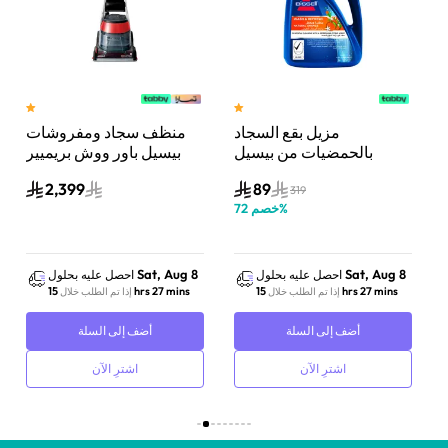
مزيل بقع السجاد
منظف سجاد ومفروشات
بالحمضيات من بيسيل
بيسيل باور ووش بريميير
(4720E) | تقنية HeatWave
(1146K) | تنظيف عميق |
(1456E) عمودي | سعة 3 لتر
2,399
89
سعة 1.5 لتر | أسود
| أبيض/أحمر
319
%
خصم
72
Sat, Aug 8
Sat, Aug 8
احصل عليه بحلول
احصل عليه بحلول
15 hrs 27 mins
15 hrs 27 mins
إذا تم الطلب خلال
إذا تم الطلب خلال
أضف إلى السلة
أضف إلى السلة
اشترِ الآن
اشترِ الآن