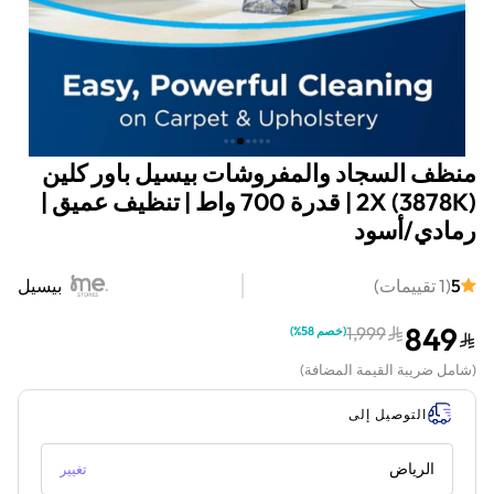
منظف السجاد والمفروشات بيسيل باور كلين
2X (3878K) | قدرة 700 واط | تنظيف عميق |
رمادي/أسود
5
(
1
تقييمات
)
بيسيل
849
1,999
(
خصم 58%
)
(
شامل ضريبة القيمة المضافة
)
التوصيل إلى
الرياض
تغيير