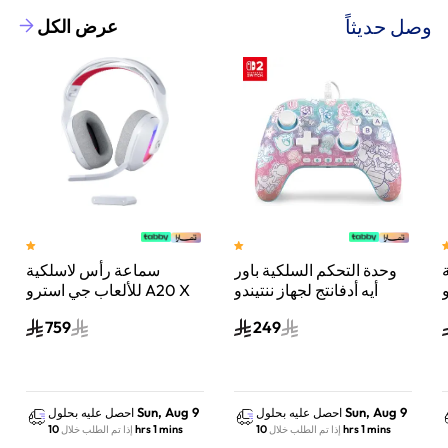
وصل حديثاً
عرض الكل
وحدة التحكم السلكية باور
سماعة رأس لاسلكية
A
أيه أدفانتج لجهاز ننتيندو
للألعاب جي استرو A20 X
سويتش 2 مملكة الفطر
لايت سبيد، لبلاي ستيشن 5
759
249
س
واكس بوكس وسويتش
والكمبيوتر - أبيض
Sun, Aug 9
Sun, Aug 9
احصل عليه بحلول
احصل عليه بحلول
10 hrs 1 mins
10 hrs 1 mins
إذا تم الطلب خلال
إذا تم الطلب خلال