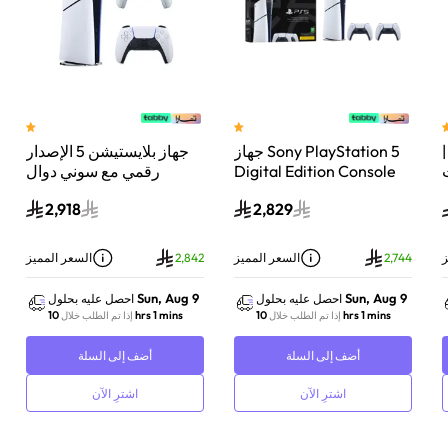
 سوني بلايستيشن®5 |
جهاز Sony PlayStation 5
جهاز بلايستيشن 5 الإصدار
اء
Digital Edition Console
رقمي مع سوني دوال
سعة 825 جيجابايت مع
سينس وحدة تحكم لاسلكية
2,918
2,829
-
وحدة تحكم إضافية
بلايستيشن 5 لؤلؤي لامع
DualSense Wireless
Controller لاسلكية – أبيض
ز
2,744
السعر المميز
2,842
السعر المميز
Sun, Aug 9
Sun, Aug 9
احصل عليه بحلول
احصل عليه بحلول
10 hrs 1 mins
10 hrs 1 mins
إذا تم الطلب خلال
إذا تم الطلب خلال
أضف إلى السلة
أضف إلى السلة
اشترِ الآن
اشترِ الآن