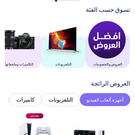
‫تسوق حسب الفئة‬
العروض والخصومات
التلفزيونات
‫الكاميرات وملحقاتها‬
‫العروض الرائجة‬
التلفزيونات
كاميرات
غ
أجهزة ألعاب الفيديو