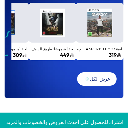
لعبة EA SPORTS FC™ 27 الإصدار القياسي لجهاز بلايستيشن 5 (PS5)
لعبة أونيموشا: طريق السيف الإصدار الفاخر المميز (Premium Deluxe Edition) - بلايستي
لعبة أونيموشا: طريق السيف إصد
309
449
319
عرض الكل
اشترك للحصول على أحدث العروض والخصومات والمزيد