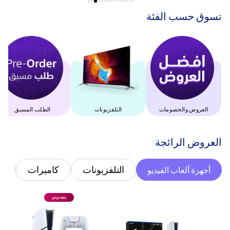
‫تسوق حسب الفئة‬
العروض والخصومات
التلفزيونات
الطلب المسبق
‫العروض الرائجة‬
التلفزيونات
كاميرات
غ
أجهزة ألعاب الفيديو