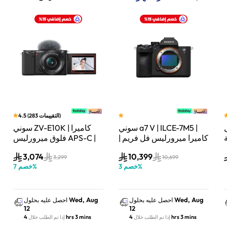
)
التقييمات
283
(
4.5
سوني a7 V | ILCE-7M5 |
سوني ZV-E10K | كاميرا
لة
كاميرا ميرورليس فل فريم |
فلوق ميرورليس APS-C |
33 ميجابكسل | جسم
24.2 ميجابكسل | كيت
3,074
10,399
الكاميرا فقط | أسود
عدسة باور زوم 16–50mm
3,299
10,699
%
خصم
3
%
خصم
7
| أسود
Wed, Aug
Wed, Aug
احصل عليه بحلول
احصل عليه بحلول
12
12
4 hrs 3 mins
4 hrs 3 mins
إذا تم الطلب خلال
إذا تم الطلب خلال