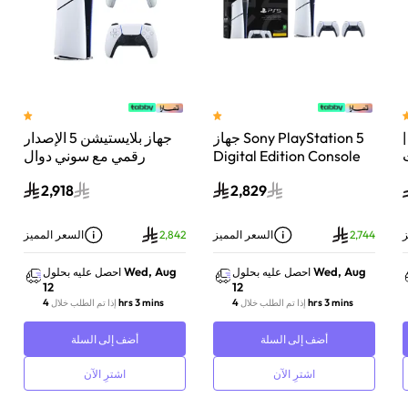
 سوني بلايستيشن®5 |
جهاز Sony PlayStation 5
جهاز بلايستيشن 5 الإصدار
اء
Digital Edition Console
رقمي مع سوني دوال
سعة 825 جيجابايت مع
سينس وحدة تحكم لاسلكية
2,918
2,829
-
وحدة تحكم إضافية
بلايستيشن 5 لؤلؤي لامع
DualSense Wireless
Controller لاسلكية – أبيض
ز
2,744
السعر المميز
2,842
السعر المميز
Wed, Aug
Wed, Aug
احصل عليه بحلول
احصل عليه بحلول
12
12
4 hrs 3 mins
4 hrs 3 mins
إذا تم الطلب خلال
إذا تم الطلب خلال
أضف إلى السلة
أضف إلى السلة
اشترِ الآن
اشترِ الآن