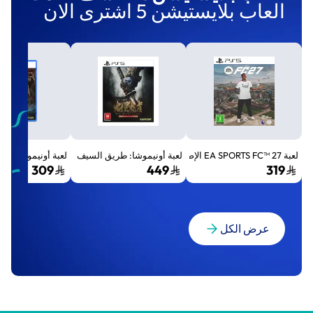
العاب بلايستيشن 5 اشترى الان
لعبة EA SPORTS FC™ 27 الإصدار القياسي لجهاز بلايستيشن 5 (PS5)
لعبة أونيموشا: طريق السيف الإصدار الفاخر المميز (Premium Deluxe Edition) - بلايستي
لعبة أونيموشا: طريق السيف إصد
309
449
319
عرض الكل