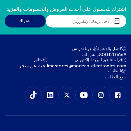
اشترك للحصول على أحدث العروض والخصومات والمزيد
اشتراك
اتصل بالدعم
دعونا ندردش
8001207669
واتس اب
:راسلنا عبر البريد الإلكتروني
متاجر
mestores@modern-electronics.com
ابحث عن متجر
‫الطلبات‬
‫تتبع الطلب‬