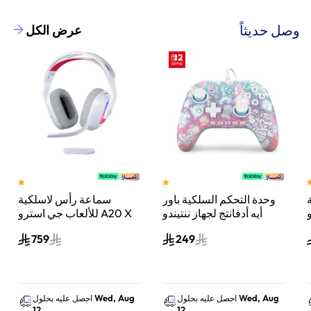
وصل حديثاً
عرض الكل
وحدة التحكم السلكية باور
سماعة رأس لاسلكية
A
أيه أدفانتج لجهاز ننتيندو
للألعاب جي استرو A20 X
سويتش 2 مملكة الفطر
لايت سبيد، لبلاي ستيشن 5
759
249
س
واكس بوكس وسويتش
والكمبيوتر - أبيض
Wed, Aug
Wed, Aug
احصل عليه بحلول
احصل عليه بحلول
12
12