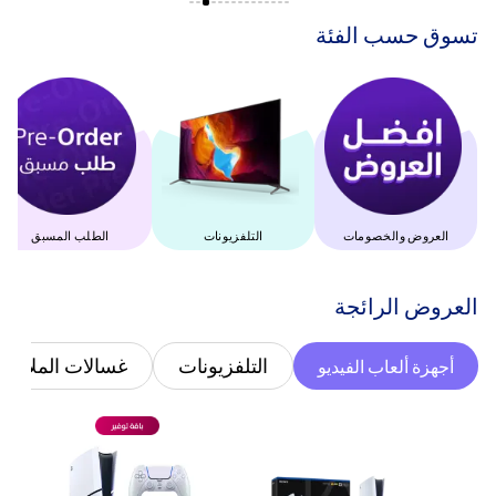
‫تسوق حسب الفئة‬
العروض والخصومات
التلفزيونات
الطلب المسبق
‫العروض الرائجة‬
التلفزيونات
غسالات الملابس
أجهزة ألعاب الفيديو