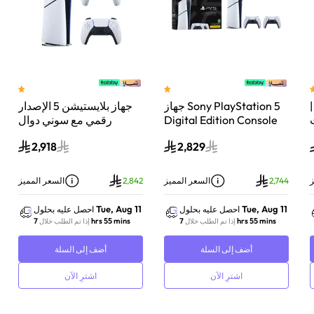
 سوني بلايستيشن®5 |
جهاز Sony PlayStation 5
جهاز بلايستيشن 5 الإصدار
اء
Digital Edition Console
رقمي مع سوني دوال
سعة 825 جيجابايت مع
سينس وحدة تحكم لاسلكية
2,918
2,829
-
وحدة تحكم إضافية
بلايستيشن 5 لؤلؤي لامع
DualSense Wireless
Controller لاسلكية – أبيض
ز
2,744
السعر المميز
2,842
السعر المميز
Tue, Aug 11
Tue, Aug 11
احصل عليه بحلول
احصل عليه بحلول
7 hrs 55 mins
7 hrs 55 mins
إذا تم الطلب خلال
إذا تم الطلب خلال
أضف إلى السلة
أضف إلى السلة
اشترِ الآن
اشترِ الآن