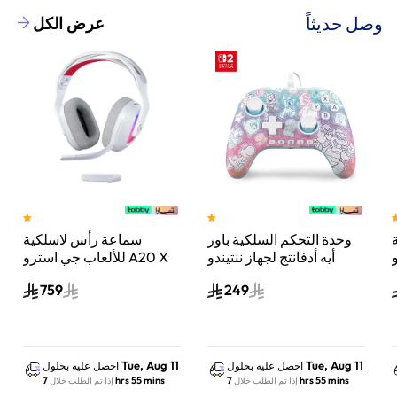
وصل حديثاً
عرض الكل
وحدة التحكم السلكية باور
سماعة رأس لاسلكية
A
أيه أدفانتج لجهاز ننتيندو
للألعاب جي استرو A20 X
سويتش 2 مملكة الفطر
لايت سبيد، لبلاي ستيشن 5
759
249
س
واكس بوكس وسويتش
والكمبيوتر - أبيض
Tue, Aug 11
Tue, Aug 11
احصل عليه بحلول
احصل عليه بحلول
7 hrs 55 mins
7 hrs 55 mins
إذا تم الطلب خلال
إذا تم الطلب خلال