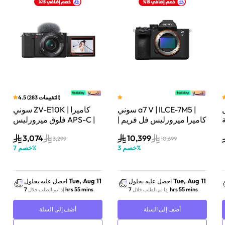
)
التقييمات
283
(
4.5
سوني a7 V | ILCE-7M5 |
سوني ZV-E10K | كاميرا
لة
كاميرا ميرورليس فل فريم |
فلوق ميرورليس APS-C |
33 ميجابكسل | جسم
24.2 ميجابكسل | كيت
3,074
10,399
الكاميرا فقط | أسود
عدسة باور زوم 16–50mm
3,299
10,699
%
خصم
3
%
خصم
7
| أسود
Tue, Aug 11
Tue, Aug 11
احصل عليه بحلول
احصل عليه بحلول
7 hrs 55 mins
7 hrs 55 mins
إذا تم الطلب خلال
إذا تم الطلب خلال
أضف إلى السلة
أضف إلى السلة