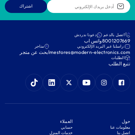
اشتراك
اتصل بالدعم
دعونا ندردش
8001207669
واتس اب
:راسلنا عبر البريد الإلكتروني
متاجر
mestores@modern-electronics.com
ابحث عن متجر
‫الطلبات‬
‫تتبع الطلب‬
‫حول‬
‫العملاء‬
معلومات عنا
‫حسابي‬
اتصل بنا
‫خدمات المنزل‬