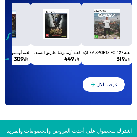
لعبة EA SPORTS FC™ 27 الإصدار القياسي لجهاز بلايستيشن 5 (PS5)
لعبة أونيموشا: طريق السيف الإصدار الفاخر المميز (Premium Deluxe Edition) - بلايستي
لعبة أونيموشا: طريق السيف إصد
309
449
319
عرض الكل
اشترك للحصول على أحدث العروض والخصومات والمزيد