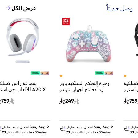
وصل حديثاً
عرض الكل
وحدة التحكم السلكية باور
سماعة رأس لاسلكية
A
أيه أدفانتج لجهاز ننتيندو
للألعاب جي استرو A20 X
سويتش 2 مملكة الفطر
لايت سبيد، لبلاي ستيشن 5
759
249
س
واكس بوكس وسويتش
والكمبيوتر - أبيض
Sun, Aug 9
Sun, Aug 9
احصل عليه بحلول
احصل عليه بحلول
23 hrs 38 mins
23 hrs 38 mins
إذا تم الطلب خلال
إذا تم الطلب خلال