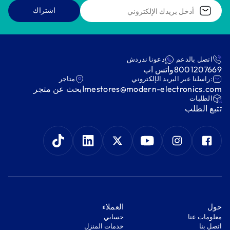
اشتراك
اتصل بالدعم
دعونا ندردش
8001207669
واتس اب
:راسلنا عبر البريد الإلكتروني
متاجر
mestores@modern-electronics.com
ابحث عن متجر
‫الطلبات‬
‫تتبع الطلب‬
‫حول‬
‫العملاء‬
معلومات عنا
‫حسابي‬
اتصل بنا
‫خدمات المنزل‬