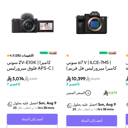
)
التقييمات
282
(
4.5
سوني a7 V | ILCE-7M5 |
سوني ZV-E10K | كاميرا
لة
كاميرا ميرورليس فل فريم |
فلوق ميرورليس APS-C |
33 ميجابكسل | جسم
24.2 ميجابكسل | كيت
3,074
10,399
الكاميرا فقط | أسود
عدسة باور زوم 16–50mm
3,299
10,699
%
خصم
3
%
خصم
7
| أسود
9,879
السعر المميز
Sun, Aug 9
احصل عليه بحلول
Sun, Aug 9
احصل عليه بحلول
23 hrs 38 mins
إذا تم الطلب خلال
23 hrs 38 mins
إذا تم الطلب خلال
أضف إلى السلة
أضف إلى السلة