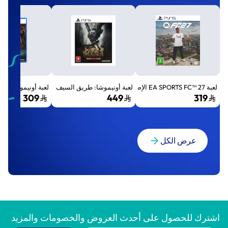
لعبة EA SPORTS FC™ 27 الإصدار القياسي لجهاز بلايستيشن 5 (PS5)
لعبة أونيموشا: طريق السيف الإصدار الفاخر المميز (Premium Deluxe Edition) - بلايستي
لعبة أونيموشا: طريق السيف إصد
309
449
319
عرض الكل
اشترك للحصول على أحدث العروض والخصومات والمزيد