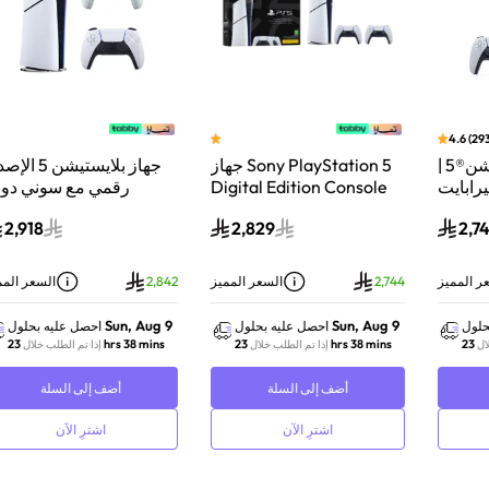
 سوني بلايستيشن®5 |
جهاز Sony PlayStation 5
جهاز بلايستيشن 5 الإصدار
اء
Digital Edition Console
رقمي مع سوني دوال
سعة 825 جيجابايت مع
سينس وحدة تحكم لاسلكية
2,918
2,829
-
وحدة تحكم إضافية
بلايستيشن 5 لؤلؤي لامع
DualSense Wireless
Controller لاسلكية – أبيض
ز
2,744
السعر المميز
2,842
السعر المميز
Sun, Aug 9
Sun, Aug 9
احصل عليه بحلول
احصل عليه بحلول
23 hrs 38 mins
23 hrs 38 mins
إذا تم الطلب خلال
إذا تم الطلب خلال
أضف إلى السلة
أضف إلى السلة
اشترِ الآن
اشترِ الآن