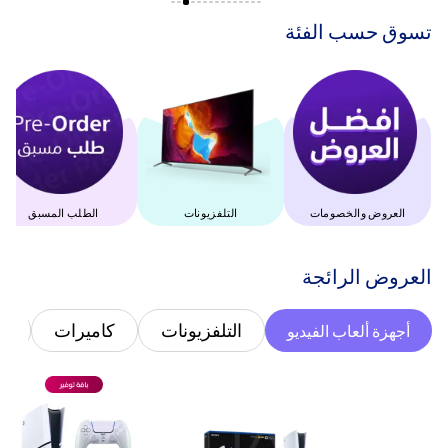
‫تسوق حسب الفئة‬
العروض والخصومات
التلفزيونات
الطلب المسبق
‫العروض الرائجة‬
التلفزيونات
كاميرات
غ
أجهزة ألعاب الفيديو