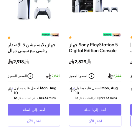
 سوني بلايستيشن®5 |
جهاز Sony PlayStation 5
جهاز بلايستيشن 5 الإصدار
اء
Digital Edition Console
رقمي مع سوني دوال
سعة 825 جيجابايت مع
سينس وحدة تحكم لاسلكية
2,918
2,829
-
وحدة تحكم إضافية
بلايستيشن 5 لؤلؤي لامع
DualSense Wireless
Controller لاسلكية – أبيض
ز
2,744
السعر المميز
2,842
السعر المميز
Mon, Aug
Mon, Aug
احصل عليه بحلول
احصل عليه بحلول
10
10
12 hrs 33 mins
12 hrs 33 mins
إذا تم الطلب خلال
إذا تم الطلب خلال
أضف إلى السلة
أضف إلى السلة
اشترِ الآن
اشترِ الآن