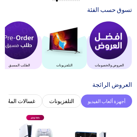
‫تسوق حسب الفئة‬
العروض والخصومات
التلفزيونات
الطلب المسبق
‫العروض الرائجة‬
التلفزيونات
غسالات الملابس
أجهزة ألعاب الفيديو