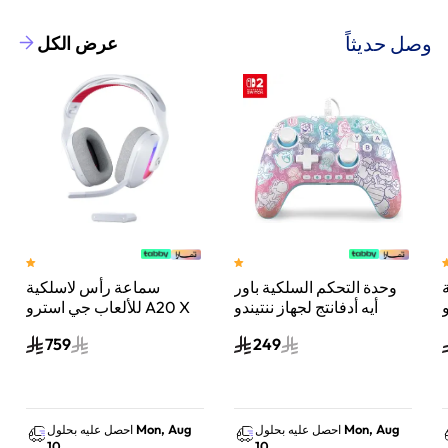
وصل حديثاً
عرض الكل
وحدة التحكم السلكية باور
سماعة رأس لاسلكية
A
أيه أدفانتج لجهاز ننتيندو
للألعاب جي استرو A20 X
سويتش 2 مملكة الفطر
لايت سبيد، لبلاي ستيشن 5
759
249
س
واكس بوكس وسويتش
والكمبيوتر - أبيض
Mon, Aug
Mon, Aug
احصل عليه بحلول
احصل عليه بحلول
10
10