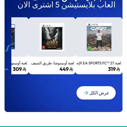
العاب بلايستيشن 5 اشترى الان
لعبة EA SPORTS FC™ 27 الإصدار القياسي لجهاز بلايستيشن 5 (PS5)
لعبة أونيموشا: طريق السيف الإصدار الفاخر المميز (Premium Deluxe Edition) - بلايستي
لعبة أونيموشا: طريق السيف إصد
309
449
319
عرض الكل