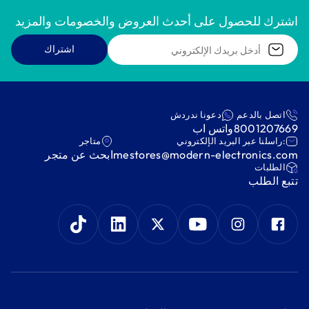
اشترك للحصول على أحدث العروض والخصومات والمزيد
اشتراك
اتصل بالدعم
دعونا ندردش
8001207669
واتس اب
:راسلنا عبر البريد الإلكتروني
متاجر
mestores@modern-electronics.com
ابحث عن متجر
‫الطلبات‬
‫تتبع الطلب‬