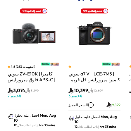
)
التقييمات
283
(
4.5
سوني a7 V | ILCE-7M5 |
سوني ZV-E10K | كاميرا
لة
كاميرا ميرورليس فل فريم |
فلوق ميرورليس APS-C |
33 ميجابكسل | جسم
24.2 ميجابكسل | كيت
3,074
10,399
الكاميرا فقط | أسود
عدسة باور زوم 16–50mm
3,299
10,699
%
خصم
3
%
خصم
7
| أسود
9,879
السعر المميز
Mon, Aug
احصل عليه بحلول
Mon, Aug
احصل عليه بحلول
10
10
12 hrs 33 mins
إذا تم الطلب خلال
12 hrs 33 mins
إذا تم الطلب خلال