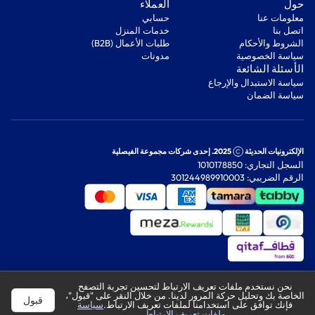
‫حول‬
‫العملاء‬
معلومات عنا
‫حسابي‬
اتصل بنا
‫خدمات المنزل‬
‫الشروط والأحكام‬
‫طلبات الأعمال (B2B)‬
‫سياسة الخصوصية‬
مدونات
‫الأسئلة الشائعة‬
‫سياسة الاستبدال والإرجاع‬
‫سياسة الضمان‬
الإلكترونيات الحديثة
2025. إحدى شركات مجموعة الفيصلية
السجل التجاري: 1010178850
الرقم الضريبي: 301244989910003
نحن نستخدم ملفات تعريف الارتباط لتحسين تجربة التصفح
الخاصة بك وتحليل حركة المرور لدينا. من خلال النقر على "قبول"،
قبول
فإنك توافق على استخدامنا لملفات تعريف الارتباط.
سياسة
ملفات تعريف الارتباط