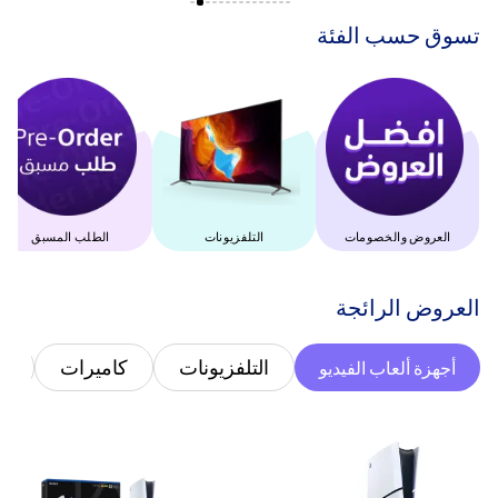
‫تسوق حسب الفئة‬
العروض والخصومات
التلفزيونات
الطلب المسبق
‫العروض الرائجة‬
التلفزيونات
كاميرات
غ
أجهزة ألعاب الفيديو