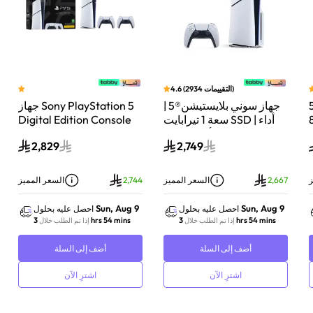
)
التقييمات
2934
(
4.6
ني بلايستيشن®5
جهاز سوني بلايستيشن®5 |
جهاز Sony PlayStation 5
ة 825
سعة 1 تيرابايت SSD | أداء
Digital Edition Console
ئق
فائق السرعة للألعاب | تتبع
سعة 825 جيجابايت مع
2,829
2,749
الأشعة | أبيض | CFI-
وحدة تحكم إضافية
-
2116A01Y
DualSense Wireless
Controller لاسلكية – أبيض
ز
2,667
السعر المميز
2,744
السعر المميز
Sun, Aug 9
Sun, Aug 9
احصل عليه بحلول
احصل عليه بحلول
3 hrs 54 mins
3 hrs 54 mins
إذا تم الطلب خلال
إذا تم الطلب خلال
أضف إلى السلة
أضف إلى السلة
اشترِ الآن
اشترِ الآن