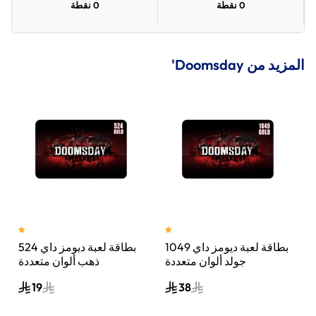
0
نقطة
0
نقطة
المزيد من Doomsday'
ي 104
بطاقة لعبة ديومز داي 1049
بطاقة لعبة ديومز داي 524
جولد ألوان متعددة
ذهب ألوان متعددة
19
38