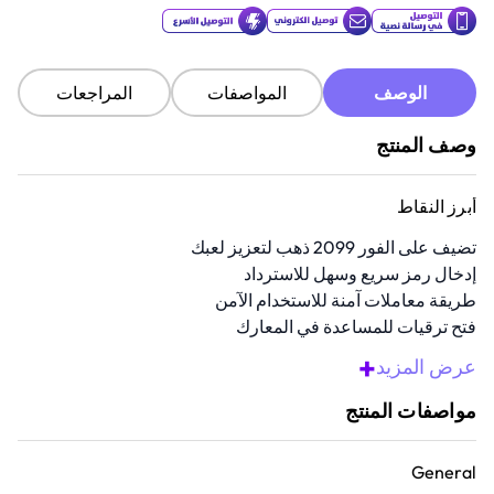
الوصف
المواصفات
المراجعات
وصف المنتج
أبرز النقاط
تضيف على الفور 2099 ذهب لتعزيز لعبك
إدخال رمز سريع وسهل للاسترداد
طريقة معاملات آمنة للاستخدام الآمن
فتح ترقيات للمساعدة في المعارك
تسريع التقدم في مهام ديومز داي
+
عرض المزيد
نظرة عامة
مواصفات المنتج
استبق المنافسة مع بطاقة اللعبة هذه. توفر لك 2099 ذهب المضافة على
الفور إلى حسابك لتسبقك في المنافسة على المعارك والمهام. إذا كنت
General
مهتمًا باللعبة حقًا، تمنحك هذه البطاقة المزيد من القوة الشرائية للحصول