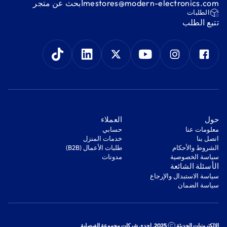
mestores@modern-electronics.com
ابحث عن متجر
‫الطلبات‬
‫تتبع الطلب‬
‫حول‬
‫العملاء‬
معلومات عنا
‫حسابي‬
اتصل بنا
‫خدمات المنزل‬
‫الشروط والأحكام‬
‫طلبات الأعمال (B2B)‬
‫سياسة الخصوصية‬
مدونات
‫الأسئلة الشائعة‬
‫سياسة الاستبدال والإرجاع‬
‫سياسة الضمان‬
الإلكترونيات الحديثة
2025. إحدى شركات مجموعة الفيصلية