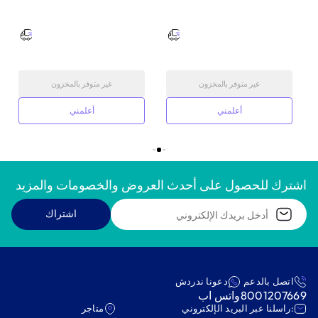
غير متوفر بالمخزون
غير متوفر بالمخزون
أعلمني
أعلمني
اشترك للحصول على أحدث العروض والخصومات والمزيد
اشتراك
اتصل بالدعم
دعونا ندردش
8001207669
واتس اب
:راسلنا عبر البريد الإلكتروني
متاجر