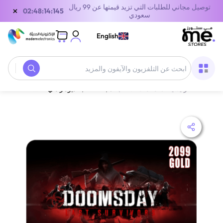
توصيل مجاني للطلبات التي تزيد قيمتها عن 99 ريال
×
02:48:14:145
سعودي
English
الصفحة الرئيسية
/
معدات الألعاب
/
بطاقة لعبة ديومز داي 2099 ذهب ألوان متعددة