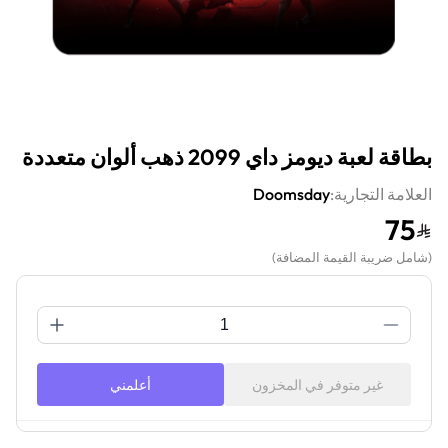
بطاقة لعبة ديومز داي 2099 ذهب ألوان متعددة
العلامة التجارية:
Doomsday
75
(
شامل ضريبة القيمة المضافة
)
غير متوفر في المخزون
أعلمني