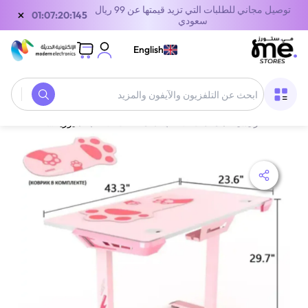
توصيل مجاني للطلبات التي تزيد قيمتها عن 99 ريال
×
01:07:20:145
سعودي
English
الصفحة الرئيسية
/
معدات الألعاب
/
ملحقات الالعاب
/
يوريكا جيمينغ مكتب كمبيوتر Venus I1S مقاس 44 إنش باللون الوردي