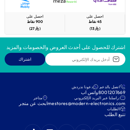
احصل على
احصل على
45
نقاط
900
نقاط
)
27
(
)
13
(
اشترك للحصول على أحدث العروض والخصومات والمزيد
اشتراك
اتصل بالدعم
دعونا ندردش
8001207669
واتس اب
:راسلنا عبر البريد الإلكتروني
متاجر
mestores@modern-electronics.com
ابحث عن متجر
‫الطلبات‬
‫تتبع الطلب‬