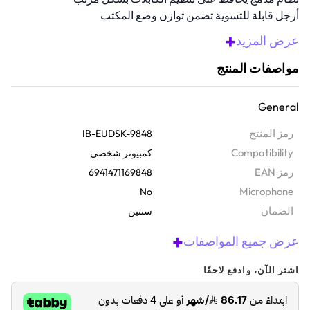
أرجل قابلة للتسوية تضمن توازن وضع المكتب
تجميع سريع مع وجود الأدوات والكتيب المرفق
+
عرض المزيد
نظرة عامة
مواصفات المنتج
أضف لمسة نابضة بالحياة إلى مكتب الألعاب أو المكتب المنزلي الخاص بك
مع مكتب Gaming Venus I1S بطول 44 بوصة. يتميز بإطار قوي على شكل
General
I وأربعة أقدام قابلة للتعديل، مما يضمن الاستقرار بغض النظر عن شدة
لعبك. بالإضافة إلى ذلك، يتميز بلوحة منخفضة الانبعاثات، ونظام مبتكر
رمز المنتج
IB-EUDSK-9848
لإدارة الكابلات، وتصميمات تحافظ على مساحة عمل مرتبة ومريحة.
Compatibility
كمبيوتر شخصي
رمز EAN
6941471169848
Microphone
No
الضمان‬
سنتين
+
عرض جميع المواصفات
اشتر الآن، وادفع لاحقًا