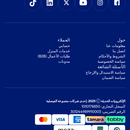
‫حول‬
‫العملاء‬
معلومات عنا
‫حسابي‬
اتصل بنا
‫خدمات المنزل‬
‫الشروط والأحكام‬
‫طلبات الأعمال (B2B)‬
‫سياسة الخصوصية‬
مدونات
‫الأسئلة الشائعة‬
‫سياسة الاستبدال والإرجاع‬
‫سياسة الضمان‬
الإلكترونيات الحديثة
2025. إحدى شركات مجموعة الفيصلية
السجل التجاري: 1010178850
الرقم الضريبي: 301244989910003