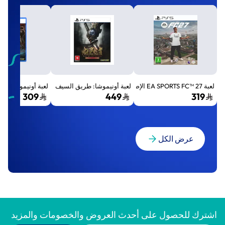
لعبة EA SPORTS FC™ 27 الإصدار القياسي لجهاز بلايستيشن 5 (PS5)
لعبة أونيموشا: طريق السيف الإصدار الفاخر المميز (Premium Deluxe Edition) - بلايستي
لعبة أونيموشا: طريق السيف إصد
309
449
319
عرض الكل
اشترك للحصول على أحدث العروض والخصومات والمزيد