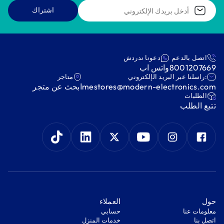
اشتراك
اتصل بالدعم
دعونا ندردش
8001207669
واتس اب
:راسلنا عبر البريد الإلكتروني
متاجر
mestores@modern-electronics.com
ابحث عن متجر
‫الطلبات‬
‫تتبع الطلب‬
‫حول‬
‫العملاء‬
معلومات عنا
‫حسابي‬
اتصل بنا
‫خدمات المنزل‬