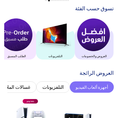
‫تسوق حسب الفئة‬
العروض والخصومات
التلفزيونات
الطلب المسبق
‫العروض الرائجة‬
التلفزيونات
غسالات الملابس
أجهزة ألعاب الفيديو