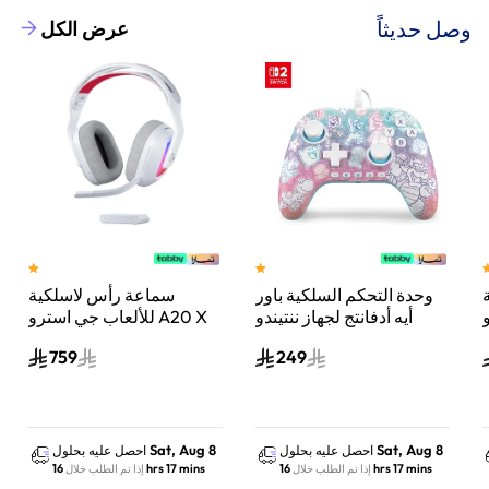
وصل حديثاً
عرض الكل
وحدة التحكم السلكية باور
سماعة رأس لاسلكية
A
أيه أدفانتج لجهاز ننتيندو
للألعاب جي استرو A20 X
سويتش 2 مملكة الفطر
لايت سبيد، لبلاي ستيشن 5
759
249
س
واكس بوكس وسويتش
والكمبيوتر - أبيض
Sat, Aug 8
Sat, Aug 8
احصل عليه بحلول
احصل عليه بحلول
16 hrs 17 mins
16 hrs 17 mins
إذا تم الطلب خلال
إذا تم الطلب خلال