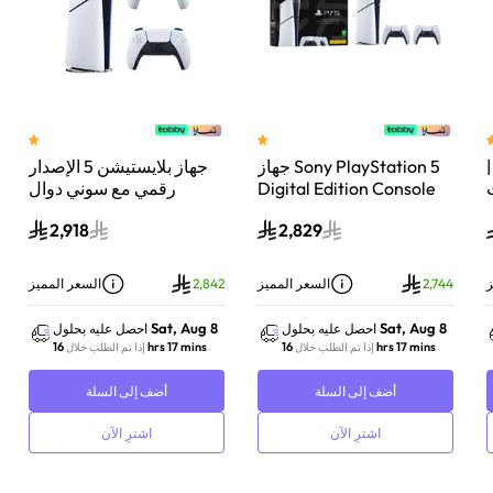
 سوني بلايستيشن®5 |
جهاز Sony PlayStation 5
جهاز بلايستيشن 5 الإصدار
اء
Digital Edition Console
رقمي مع سوني دوال
سعة 825 جيجابايت مع
سينس وحدة تحكم لاسلكية
2,918
2,829
-
وحدة تحكم إضافية
بلايستيشن 5 لؤلؤي لامع
DualSense Wireless
Controller لاسلكية – أبيض
ز
2,744
السعر المميز
2,842
السعر المميز
Sat, Aug 8
Sat, Aug 8
احصل عليه بحلول
احصل عليه بحلول
16 hrs 17 mins
16 hrs 17 mins
إذا تم الطلب خلال
إذا تم الطلب خلال
أضف إلى السلة
أضف إلى السلة
اشترِ الآن
اشترِ الآن