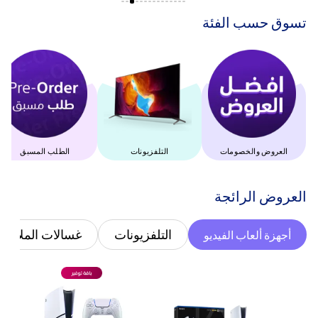
‫تسوق حسب الفئة‬
العروض والخصومات
التلفزيونات
الطلب المسبق
‫العروض الرائجة‬
التلفزيونات
غسالات الملابس
أجهزة ألعاب الفيديو