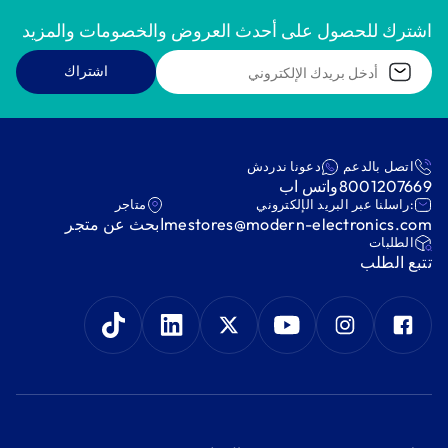
اشترك للحصول على أحدث العروض والخصومات والمزيد
اشتراك
اتصل بالدعم
دعونا ندردش
8001207669
واتس اب
:راسلنا عبر البريد الإلكتروني
متاجر
mestores@modern-electronics.com
ابحث عن متجر
‫الطلبات‬
‫تتبع الطلب‬