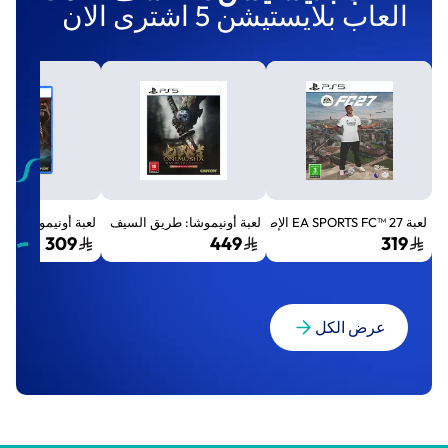
العاب بلايستيشن 5 اشترى الان
لعبة EA SPORTS FC™ 27 الإصدار القياسي لجهاز بلايستيشن 5 (PS5)
لعبة أونيموشا: طريق السيف الإصدار الفاخر المميز (Premium Deluxe Edition) - بلايستي
لعبة أونيموشا: طريق السيف إصد
309
449
319
عرض الكل