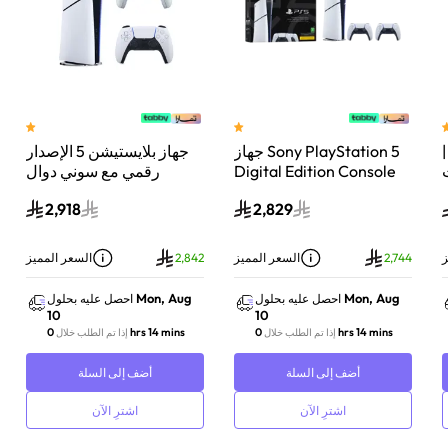
 سوني بلايستيشن®5 |
جهاز Sony PlayStation 5
جهاز بلايستيشن 5 الإصدار
اء
Digital Edition Console
رقمي مع سوني دوال
سعة 825 جيجابايت مع
سينس وحدة تحكم لاسلكية
2,918
2,829
-
وحدة تحكم إضافية
بلايستيشن 5 لؤلؤي لامع
DualSense Wireless
Controller لاسلكية – أبيض
ز
2,744
السعر المميز
2,842
السعر المميز
Mon, Aug
Mon, Aug
احصل عليه بحلول
احصل عليه بحلول
10
10
0 hrs 14 mins
0 hrs 14 mins
إذا تم الطلب خلال
إذا تم الطلب خلال
أضف إلى السلة
أضف إلى السلة
اشترِ الآن
اشترِ الآن