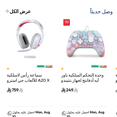
وصل حديثاً
عرض الكل
وحدة التحكم السلكية باور
سماعة رأس لاسلكية
A
أيه أدفانتج لجهاز ننتيندو
للألعاب جي استرو A20 X
سويتش 2 مملكة الفطر
لايت سبيد، لبلاي ستيشن 5
759
249
س
واكس بوكس وسويتش
والكمبيوتر - أبيض
Mon, Aug
Mon, Aug
احصل عليه بحلول
احصل عليه بحلول
10
10