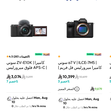
)
التقييمات
283
(
4.5
سوني a7 V | ILCE-7M5 |
سوني ZV-E10K | كاميرا
لة
كاميرا ميرورليس فل فريم |
فلوق ميرورليس APS-C |
33 ميجابكسل | جسم
24.2 ميجابكسل | كيت
3,074
10,399
الكاميرا فقط | أسود
عدسة باور زوم 16–50mm
3,299
10,699
%
خصم
3
%
خصم
7
| أسود
9,879
السعر المميز
Mon, Aug
احصل عليه بحلول
Mon, Aug
احصل عليه بحلول
10
10
0 hrs 14 mins
إذا تم الطلب خلال
0 hrs 14 mins
إذا تم الطلب خلال