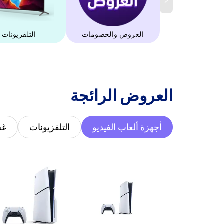
العروض والخصومات
التلفزيونات
‫العروض الرائجة‬
أجهزة ألعاب الفيديو
التلفزيونات
غس