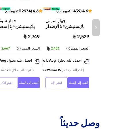
4.6
(
439
التقييمات
)
4.6
(
2934
التقييمات
)
جهاز سوني
جهاز سون
بلايستيشن®5 الإصدار
الرقمي | سعة 825
تيرابايت SSD | أداء
2,749
2,529
جيجابايت SSD | أداء
السرعة للألعاب | تت
فائق السرعة للألعاب |
الأشعة | أب
السعر المميز
2,453
السعر المميز
2,667
تتبع الأشعة | أبيض |
116A01Y
CFI-2116B01Y
 Aug
Sat, Aug
احصل عليه بحلول
احصل عليه بحلول
8
إذا تم الطلب خلال
15 hrs 39 mins
إذا تم الطلب خلال
15 hrs 39 mins
أضف إلى السلة
أضف إلى السلة
اشترِ الآن
اشترِ الآن
وصل حديثاً