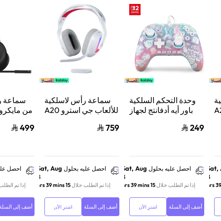
ة
وحدة التحكم السلكية
سماعة رأس لاسلكية
سماعة ر
استرو A20
باور أيه أدفانتج لجهاز
للألعاب جي استرو A20
من مايكر
من
ننتيندو سويتش 2 مملكة
X لايت سبيد، لبلاي
ب
499
759
249
لوجيتك، لبلايستيشن 5
الفطر
ستيشن 5 واكس بوكس
ش
وسويتش والكمبيوتر -
ود
أبيض
Sat, Aug
Sat, Aug
Sat,
احصل عليه بحلول
احصل عليه بحلول
احصل علي
8
8
8
إذا تم الطلب خلال
15 hrs 39 mins
إذا تم الطلب خلال
15 hrs 39 mins
إذا تم الطلب
أضف إلى السلة
أضف إلى السلة
أضف إلى السلة
اشترِ الآن
اشترِ الآن