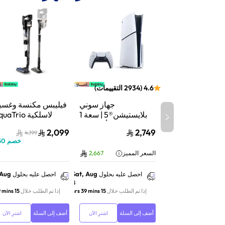
4.6
(
2934
التقييمات
)
جهاز سوني
فيليبس مكنسة وغسي
بلايستيشن®5 | سعة 1
لاسلكية aTrio
تيرابايت SSD | أداء فائق
سلسلة 9000 |
2,099
2,749
4,199
السرعة للألعاب | تتبع
شفط وغسيل | تنظي
خصم
50
الأشعة | أبيض | CFI-
عميق | XW9463/10
السعر المميز
2,667
2116A01Y
 Aug
Sat, Aug
احصل عليه بحلول
احصل عليه بحلول
8
إذا تم الطلب خلال
15 hrs 39 mins
إذا تم الطلب خلال
15 hrs 39 mins
أضف إلى السلة
أضف إلى السلة
اشترِ الآن
اشترِ الآن