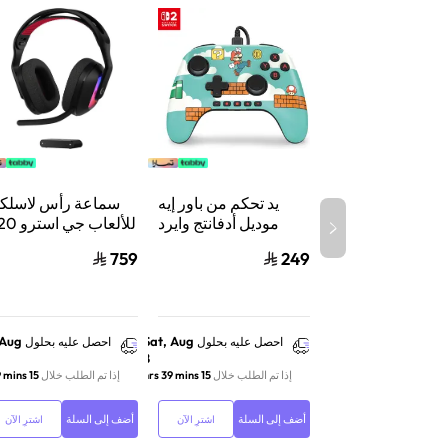
يد تحكم من باور إيه
سماعة رأس لاسلكي
موديل أدفانتج وايرد
للألعاب جي 
لنينتندو سويتش 2،
X لايت سبيد 
759
249
سلكي، بتقنية هول
إيفكت وأزرار قابلة
واكس بوكس وسويت
للبرمجة ومنفذ سماعة،
والكمبيوتر أس
بتصميم ماريو تايم
 Aug
Sat, Aug
احصل عليه بحلول
احصل عليه بحلول
8
إذا تم الطلب خلال
15 hrs 39 mins
إذا تم الطلب خلال
15 hrs 39 mins
أضف إلى السلة
أضف إلى السلة
اشترِ الآن
اشترِ الآن