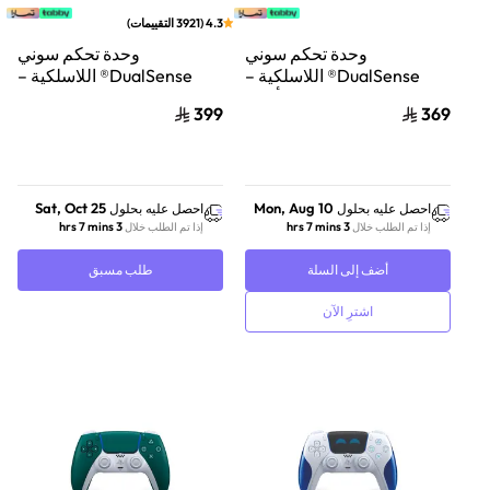
4.3
(
3921
التقييمات
)
وحدة تحكم سوني
وحدة تحكم سوني
DualSense® اللاسلكية –
DualSense® اللاسلكية –
أسود
إصدار God of War للذكرى
399
369
السنوية الـ20 (إصدار محدود)
Sat, Oct 25
Mon, Aug 10
احصل عليه بحلول
احصل عليه بحلول
3 hrs 7 mins
3 hrs 7 mins
إذا تم الطلب خلال
إذا تم الطلب خلال
أضف إلى السلة
طلب مسبق
اشترِ الآن