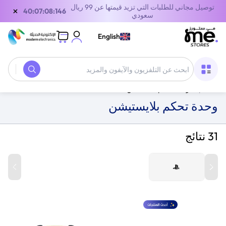
توصيل مجاني للطلبات التي تزيد قيمتها عن 99 ريال
×
39:07:08:146
سعودي
English
الصفحة الرئيسية
/
معدات الألعاب
/
ملحقات الالعاب
/
وحدات
التحكم
/
وحدة تحكم بلايستيشن
وحدة تحكم بلايستيشن
31 نتائج