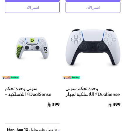
اشترِ الآن
اشترِ الآن
وحدة تحكم سوني
سوني وحدة تحكم
DualSense® اللاسلكية لجهاز
DualSense® اللاسلكية –
PS5
إصدار Marathon™ المحدود
399
399
Mon, Aug 10
احصل عليه بحلول