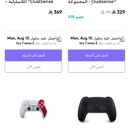
®Dualsense - المجموعة
DualSense® اللاسلكية –
الزاهية - أحمر صاخب
أبيض
369
329
399
خصم
18
%
Mon, Aug 10
Mon, Aug 10
احصل عليه بحلول
احصل عليه بحلول
3 hrs 7 mins
3 hrs 7 mins
إذا تم الطلب خلال
إذا تم الطلب خلال
أضف إلى السلة
أضف إلى السلة
اشترِ الآن
اشترِ الآن