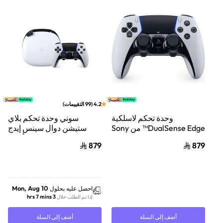
4.2
(
99
التقييمات
)
وحدة تحكم لاسلكية
سوني وحدة تحكم بلاي
DualSense Edge™ من Sony
ستيشن دوال سينس إيدج
لجهاز PS5
اللاسلكية أبيض
879
879
Mon, Aug 10
احصل عليه بحلول
3 hrs 7 mins
إذا تم الطلب خلال
أضف إلى السلة
أضف إلى السلة