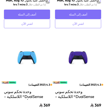
Mon, Aug 10
Mon, Aug 10
احصل عليه بحلول
احصل عليه بحلول
3 hrs 7 mins
3 hrs 7 mins
إذا تم الطلب خلال
إذا تم الطلب خلال
أضف إلى السلة
أضف إلى السلة
اشترِ الآن
اشترِ الآن
4.3
(
3921
التقييمات
)
4.3
(
3921
التقييمات
)
وحدة تحكم سوني
وحدة تحكم سوني
DualSense® اللاسلكية –
DualSense® اللاسلكية –
بنفسجي Galactic
أزرق Starlight
369
369