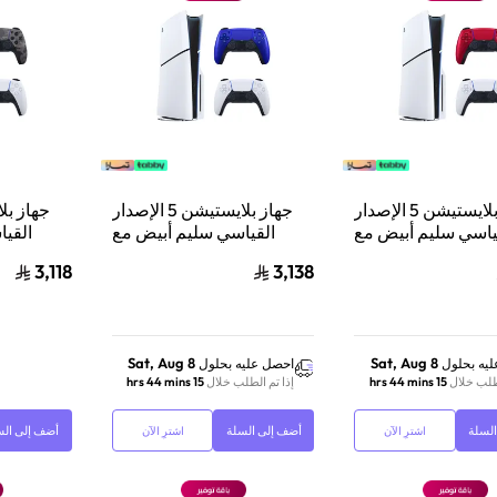
جهاز بلايستيشن 5 الإصدار
جهاز بلايستيشن 5 الإصدار
ياسي سليم أبيض مع
القياسي سليم أبيض مع
القيا
 دوال سينس وحدة
سوني دوال سينس وحدة
سوني 
3,118
3,138
تحكم لاسلكية بلايستيشن 5
تحكم لاسلكية بلايستيشن 5 |
أحمر بركاني
أزرق كوبالت
Sat, Aug 8
Sat, Aug 8
يه بحلول
احصل عليه بحلول
لطلب خلال
15 hrs 44 mins
إذا تم الطلب خلال
15 hrs 44 mins
لسلة
أضف إلى السلة
أضف إلى الس
اشترِ الآن
اشترِ الآن