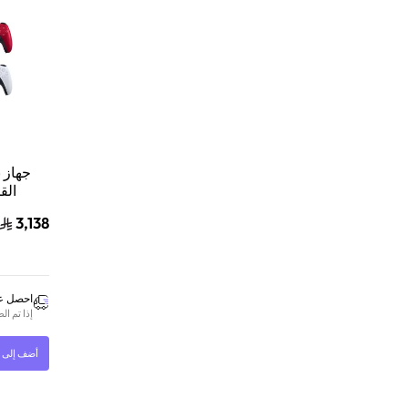
الق
سوني
3,138
احصل عل
إذا تم ا
أضف إلى ا