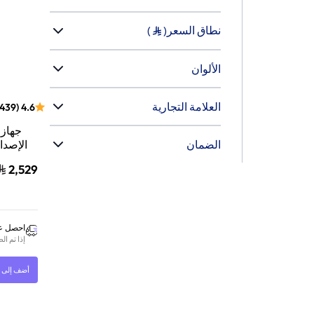
نطاق السعر
)
(
‫الألوان
‫العلامة التجارية
439
(
4.6
الضمان‬
2,529
السرعة لل
| أبيض | 
احصل عل
إذا تم ا
أضف إلى ا