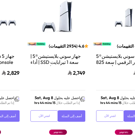
التقييمات
)
4.6
(
2934
التقييمات
)
جهاز سوني بلايستيشن®5
جهاز سوني بلايستيشن®5 |
جها
الإصدار الرقمي | سعة 825
سعة 1 تيرابايت SSD | أداء
Console
جيجابايت SSD | أداء فائق
فائق السرعة للألعاب | تتبع
س
2,829
2,749
ألعاب | تتبع الأشعة
الأشعة | أبيض | CFI-
CFI-2116B01Y
2116A01Y
ler
Sat, Aug 8
Sat, Aug 8
يه بحلول
احصل عليه بحلول
احصل عليه
لطلب خلال
15 hrs 44 mins
إذا تم الطلب خلال
15 hrs 44 mins
إذا تم الطل
لسلة
أضف إلى السلة
أضف إلى الس
اشترِ الآن
اشترِ الآن