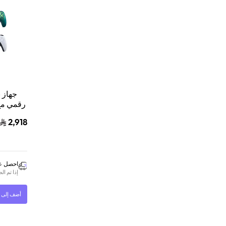
رقمي مع
2,918
بلايستي
احصل عل
إذا تم ا
أضف إلى ا