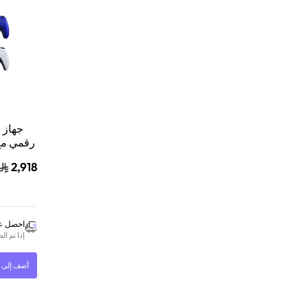
رقمي مع
2,918
بلايستيشن 5 
احصل عل
إذا تم ا
أضف إلى ا