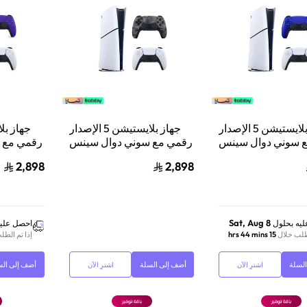
جهاز بلايستيشن 5 الإصدار
جهاز بلايستيشن 5 الإصدار
 سوني دوال سينس
رقمي مع سوني دوال سينس
رقمي مع 
وحدة تحكم لاسلكية
وحدة تحكم لاسلكية
و
2,898
2,898
أزرق كوبالت
بلايستيشن 5 رمادي مموه
بلايس
Sat, Aug 8
يه بحلول
احصل عليه
لطلب خلال
15 hrs 44 mins
إذا تم الطل
لسلة
أضف إلى السلة
أضف إلى الس
اشترِ الآن
اشترِ الآن