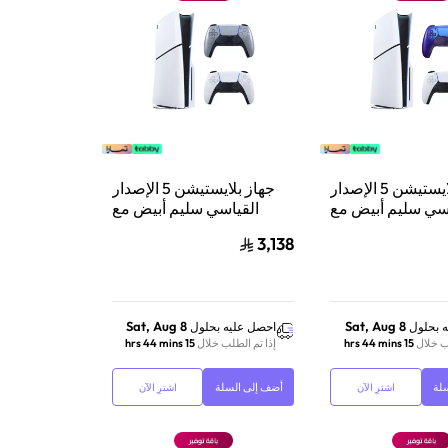
جهاز بلايستيشن 5 الإصدار
جهاز بلايستيشن 5 الإصدار
سي سليم أبيض مع
القياسي سليم أبيض مع
دوال سينس وحدة
سوني دوال سينس وحدة
3,138
تحكم لاسلكية لبلايستيشن 5
تحكم لاسلكية بلايستيشن 5 |
كروما إنديجو
فضي
Sat, Aug 8
Sat, Aug 8
 بحلول
احصل عليه بحلول
ب خلال
15 hrs 44 mins
إذا تم الطلب خلال
15 hrs 44 mins
لة
أضف إلى السلة
اشترِ الآن
اشترِ الآن