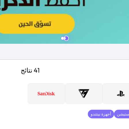
41 نتائج
يستيشن
أجهزة نينتندو