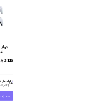
الق
سوني
3,138
احصل عل
إذا تم ا
أضف إلى ا