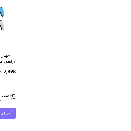
رقمي مع
2,898
بلايستيشن 5 الأز
احصل عل
إذا تم ا
أضف إلى ا