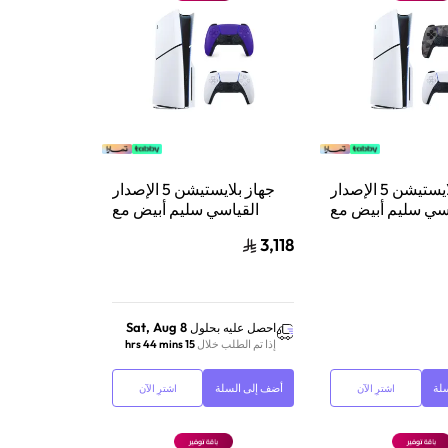
جهاز بلايستيشن 5 الإصدار
جهاز بلايستيشن 5 الإصدار
سي سليم أبيض مع
القياسي سليم أبيض مع
دوال سينس وحدة
سوني دوال سينس وحدة
3,118
تحكم لاسلكية بلايستيشن 5 |
تحكم لاسلكية بلايستيشن 5
رمادي مموه
بنفسجي
Sat, Aug 8
احصل عليه بحلول
إذا تم الطلب خلال
15 hrs 44 mins
لة
أضف إلى السلة
اشترِ الآن
اشترِ الآن