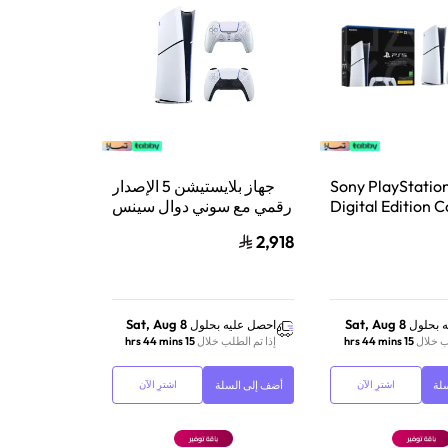
ز Sony PlayStation 5
جهاز بلايستيشن 5 الإصدار
Digital Edition 
رقمي مع سوني دوال سينس
عة 825 جيجابايت مع وحدة
وحدة تحكم لاسلكية
2,918
تحكم إضافية DualSense
بلايستيشن 5 لؤلؤي لامع
Wireless Control
لاسلكية – أبيض
Sat, Aug 8
Sat, Aug 8
 بحلول
احصل عليه بحلول
ب خلال
15 hrs 44 mins
إذا تم الطلب خلال
15 hrs 44 mins
لة
أضف إلى السلة
اشترِ الآن
اشترِ الآن