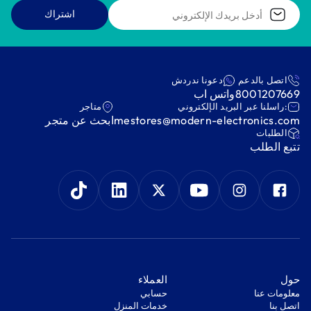
اشتراك
اتصل بالدعم
دعونا ندردش
8001207669
واتس اب
:راسلنا عبر البريد الإلكتروني
متاجر
mestores@modern-electronics.com
ابحث عن متجر
‫الطلبات‬
‫تتبع الطلب‬
‫حول‬
‫العملاء‬
معلومات عنا
‫حسابي‬
اتصل بنا
‫خدمات المنزل‬