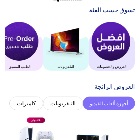
‫تسوق حسب الفئة‬
العروض والخصومات
التلفزيونات
الطلب المسبق
‫العروض الرائجة‬
التلفزيونات
كاميرات
غ
أجهزة ألعاب الفيديو