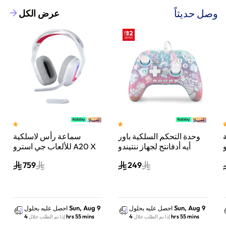
وصل حديثاً
عرض الكل
وحدة التحكم السلكية باور
سماعة رأس لاسلكية
A
أيه أدفانتج لجهاز ننتيندو
للألعاب جي استرو A20 X
سويتش 2 مملكة الفطر
لايت سبيد، لبلاي ستيشن 5
759
249
س
واكس بوكس وسويتش
والكمبيوتر - أبيض
Sun, Aug 9
Sun, Aug 9
احصل عليه بحلول
احصل عليه بحلول
4 hrs 55 mins
4 hrs 55 mins
إذا تم الطلب خلال
إذا تم الطلب خلال