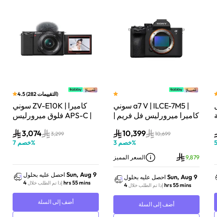
)
التقييمات
282
(
4.5
سوني a7 V | ILCE-7M5 |
سوني ZV-E10K | كاميرا
لة
كاميرا ميرورليس فل فريم |
فلوق ميرورليس APS-C |
33 ميجابكسل | جسم
24.2 ميجابكسل | كيت
3,074
10,399
الكاميرا فقط | أسود
عدسة باور زوم 16–50mm
3,299
10,699
%
خصم
3
%
خصم
7
| أسود
9,879
السعر المميز
Sun, Aug 9
احصل عليه بحلول
Sun, Aug 9
احصل عليه بحلول
4 hrs 55 mins
إذا تم الطلب خلال
4 hrs 55 mins
إذا تم الطلب خلال
أضف إلى السلة
أضف إلى السلة