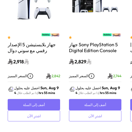
 سوني بلايستيشن®5 |
جهاز Sony PlayStation 5
جهاز بلايستيشن 5 الإصدار
اء
Digital Edition Console
رقمي مع سوني دوال
سعة 825 جيجابايت مع
سينس وحدة تحكم لاسلكية
2,918
2,829
-
وحدة تحكم إضافية
بلايستيشن 5 لؤلؤي لامع
DualSense Wireless
Controller لاسلكية – أبيض
ز
2,744
السعر المميز
2,842
السعر المميز
Sun, Aug 9
Sun, Aug 9
احصل عليه بحلول
احصل عليه بحلول
4 hrs 55 mins
4 hrs 55 mins
إذا تم الطلب خلال
إذا تم الطلب خلال
أضف إلى السلة
أضف إلى السلة
اشترِ الآن
اشترِ الآن