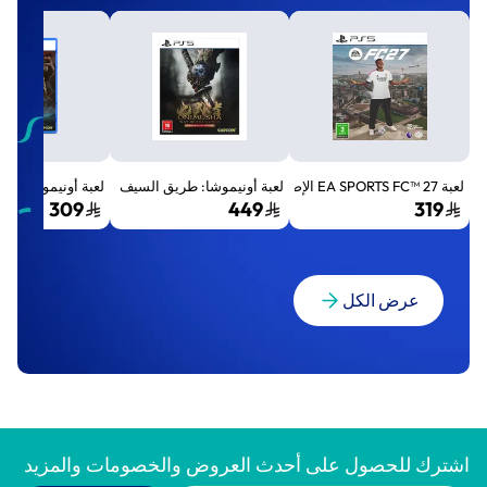
لعبة EA SPORTS FC™ 27 الإصدار القياسي لجهاز بلايستيشن 5 (PS5)
لعبة أونيموشا: طريق السيف الإصدار الفاخر المميز (Premium Deluxe Edition) - بلايستي
لعبة أونيموشا: طريق السيف إصد
309
449
319
عرض الكل
اشترك للحصول على أحدث العروض والخصومات والمزيد