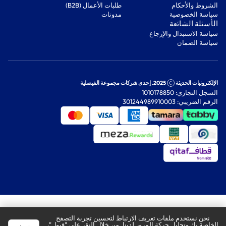
‫الشروط والأحكام‬
‫طلبات الأعمال (B2B)‬
‫سياسة الخصوصية‬
مدونات
‫الأسئلة الشائعة‬
‫سياسة الاستبدال والإرجاع‬
‫سياسة الضمان‬
الإلكترونيات الحديثة
2025. إحدى شركات مجموعة الفيصلية
السجل التجاري: 1010178850
الرقم الضريبي: 301244989910003
نحن نستخدم ملفات تعريف الارتباط لتحسين تجربة التصفح
الخاصة بك وتحليل حركة المرور لدينا. من خلال النقر على "قبول"،