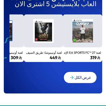
العاب بلايستيشن 5 اشترى الان
لعبة EA SPORTS FC™ 27 الإصدار القياسي لجهاز بلايستيشن 5 (PS5)
لعبة أونيموشا: طريق السيف الإصدار الفاخر المميز (Premium Deluxe Edition) - بلايستي
لعبة أونيموشا: طريق السيف إصد
309
449
319
عرض الكل