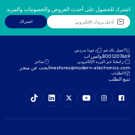
اشترك للحصول على أحدث العروض والخصومات والمزيد
اشتراك
اتصل بالدعم
دعونا ندردش
8001207669
واتس اب
:راسلنا عبر البريد الإلكتروني
متاجر
mestores@modern-electronics.com
ابحث عن متجر
‫الطلبات‬
‫تتبع الطلب‬