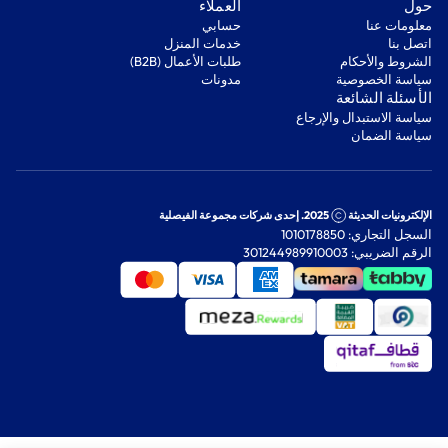
‫حول‬
‫العملاء‬
معلومات عنا
‫حسابي‬
اتصل بنا
‫خدمات المنزل‬
‫الشروط والأحكام‬
‫طلبات الأعمال (B2B)‬
‫سياسة الخصوصية‬
مدونات
‫الأسئلة الشائعة‬
‫سياسة الاستبدال والإرجاع‬
‫سياسة الضمان‬
الإلكترونيات الحديثة
2025. إحدى شركات مجموعة الفيصلية
السجل التجاري: 1010178850
الرقم الضريبي: 301244989910003