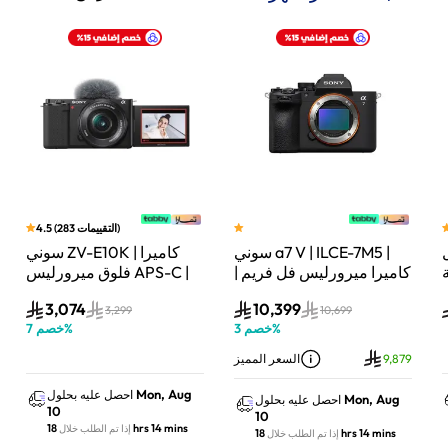
)
التقييمات
283
(
4.5
سوني a7 V | ILCE-7M5 |
سوني ZV-E10K | كاميرا
لة
كاميرا ميرورليس فل فريم |
فلوق ميرورليس APS-C |
33 ميجابكسل | جسم
24.2 ميجابكسل | كيت
3,074
10,399
الكاميرا فقط | أسود
عدسة باور زوم 16–50mm
3,299
10,699
%
خصم
3
%
خصم
7
| أسود
9,879
السعر المميز
Mon, Aug
احصل عليه بحلول
Mon, Aug
احصل عليه بحلول
10
10
18 hrs 14 mins
إذا تم الطلب خلال
18 hrs 14 mins
إذا تم الطلب خلال