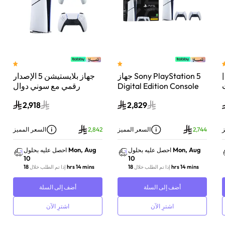
 سوني بلايستيشن®5 |
جهاز Sony PlayStation 5
جهاز بلايستيشن 5 الإصدار
اء
Digital Edition Console
رقمي مع سوني دوال
سعة 825 جيجابايت مع
سينس وحدة تحكم لاسلكية
2,918
2,829
-
وحدة تحكم إضافية
بلايستيشن 5 لؤلؤي لامع
DualSense Wireless
Controller لاسلكية – أبيض
ز
2,744
السعر المميز
2,842
السعر المميز
Mon, Aug
Mon, Aug
احصل عليه بحلول
احصل عليه بحلول
10
10
18 hrs 14 mins
18 hrs 14 mins
إذا تم الطلب خلال
إذا تم الطلب خلال
أضف إلى السلة
أضف إلى السلة
اشترِ الآن
اشترِ الآن