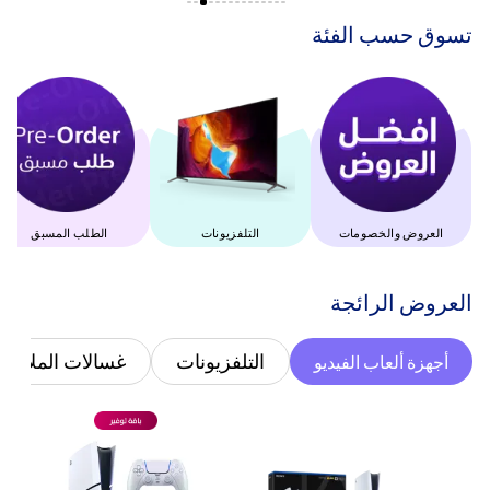
‫تسوق حسب الفئة‬
العروض والخصومات
التلفزيونات
الطلب المسبق
‫العروض الرائجة‬
التلفزيونات
غسالات الملابس
أجهزة ألعاب الفيديو