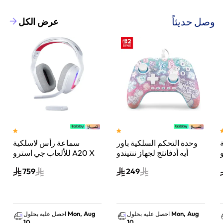
وصل حديثاً
عرض الكل
وحدة التحكم السلكية باور
سماعة رأس لاسلكية
A
أيه أدفانتج لجهاز ننتيندو
للألعاب جي استرو A20 X
سويتش 2 مملكة الفطر
لايت سبيد، لبلاي ستيشن 5
759
249
س
واكس بوكس وسويتش
والكمبيوتر - أبيض
Mon, Aug
Mon, Aug
احصل عليه بحلول
احصل عليه بحلول
10
10