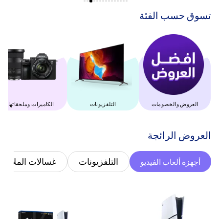
‫تسوق حسب الفئة‬
العروض والخصومات
التلفزيونات
‫الكاميرات وملحقاتها‬
‫العروض الرائجة‬
التلفزيونات
غسالات الملابس
أجهزة ألعاب الفيديو