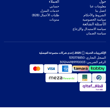
‫حول‬
‫العملاء‬
معلومات عنا
‫حسابي‬
اتصل بنا
‫خدمات المنزل‬
‫الشروط والأحكام‬
‫طلبات الأعمال (B2B)‬
‫سياسة الخصوصية‬
مدونات
‫الأسئلة الشائعة‬
‫سياسة الاستبدال والإرجاع‬
‫سياسة الضمان‬
الإلكترونيات الحديثة
2025. إحدى شركات مجموعة الفيصلية
السجل التجاري: 1010178850
الرقم الضريبي: 301244989910003