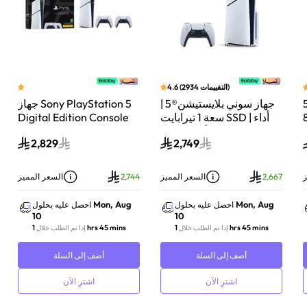
)
التقييمات
2934
(
4.6
ني بلايستيشن®5
جهاز سوني بلايستيشن®5 |
جهاز Sony PlayStation 5
ة 825
سعة 1 تيرابايت SSD | أداء
Digital Edition Console
ئق
فائق السرعة للألعاب | تتبع
سعة 825 جيجابايت مع
2,829
2,749
الأشعة | أبيض | CFI-
وحدة تحكم إضافية
-
2116A01Y
DualSense Wireless
Controller لاسلكية – أبيض
ز
2,667
السعر المميز
2,744
السعر المميز
Mon, Aug
Mon, Aug
احصل عليه بحلول
احصل عليه بحلول
10
10
1 hrs 45 mins
1 hrs 45 mins
إذا تم الطلب خلال
إذا تم الطلب خلال
أضف إلى السلة
أضف إلى السلة
اشترِ الآن
اشترِ الآن