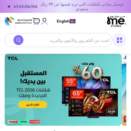
توصيل مجاني للطلبات التي تزيد قيمتها عن 99 ريال
×
40:45:06:146
سعودي
English