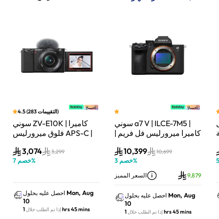
)
التقييمات
283
(
4.5
سوني a7 V | ILCE-7M5 |
سوني ZV-E10K | كاميرا
لة
كاميرا ميرورليس فل فريم |
فلوق ميرورليس APS-C |
33 ميجابكسل | جسم
24.2 ميجابكسل | كيت
3,074
10,399
الكاميرا فقط | أسود
عدسة باور زوم 16–50mm
3,299
10,699
%
خصم
3
%
خصم
7
| أسود
9,879
السعر المميز
Mon, Aug
احصل عليه بحلول
Mon, Aug
احصل عليه بحلول
10
10
1 hrs 45 mins
إذا تم الطلب خلال
1 hrs 45 mins
إذا تم الطلب خلال