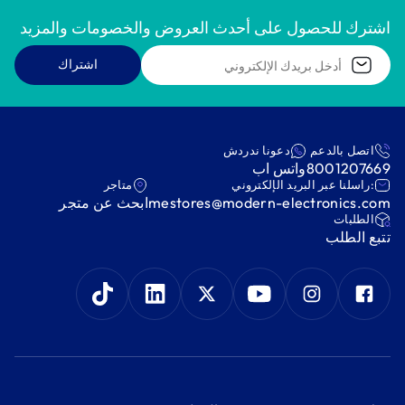
اشترك للحصول على أحدث العروض والخصومات والمزيد
اشتراك
اتصل بالدعم
دعونا ندردش
8001207669
واتس اب
:راسلنا عبر البريد الإلكتروني
متاجر
mestores@modern-electronics.com
ابحث عن متجر
‫الطلبات‬
‫تتبع الطلب‬