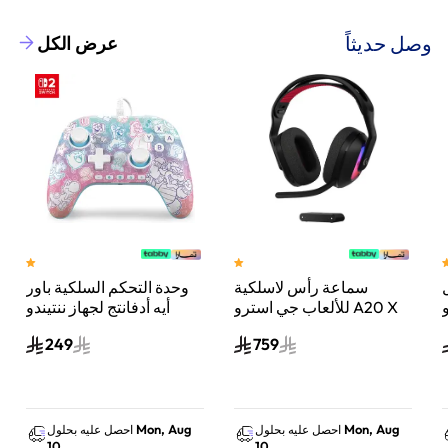
وصل حديثاً
عرض الكل
سماعة رأس لاسلكية
وحدة التحكم السلكية باور
و
للألعاب جي استرو A20 X
أيه أدفانتج لجهاز ننتيندو
ة
لايت سبيد من لوجيتك،
سويتش 2 مملكة الفطر
249
759
لبلايستيشن 5 واكس بوكس
وسويتش والكمبيوتر أسود
Mon, Aug
Mon, Aug
احصل عليه بحلول
احصل عليه بحلول
10
10