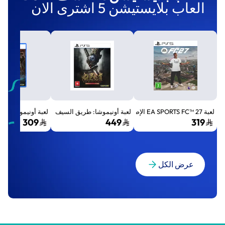
العاب بلايستيشن 5 اشترى الان
لعبة EA SPORTS FC™ 27 الإصدار القياسي لجهاز بلايستيشن 5 (PS5)
لعبة أونيموشا: طريق السيف الإصدار الفاخر المميز (Premium Deluxe Edition) - بلايستي
لعبة أونيموشا: طريق السيف إصد
309
449
319
عرض الكل