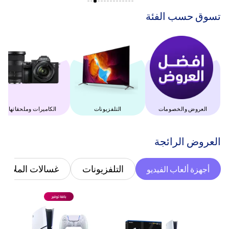
‫تسوق حسب الفئة‬
العروض والخصومات
التلفزيونات
‫الكاميرات وملحقاتها‬
‫العروض الرائجة‬
التلفزيونات
غسالات الملابس
أجهزة ألعاب الفيديو