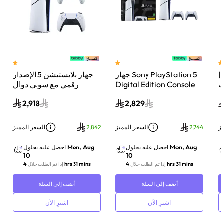
 سوني بلايستيشن®5 |
جهاز Sony PlayStation 5
جهاز بلايستيشن 5 الإصدار
اء
Digital Edition Console
رقمي مع سوني دوال
سعة 825 جيجابايت مع
سينس وحدة تحكم لاسلكية
2,918
2,829
-
وحدة تحكم إضافية
بلايستيشن 5 لؤلؤي لامع
DualSense Wireless
Controller لاسلكية – أبيض
ز
2,744
السعر المميز
2,842
السعر المميز
Mon, Aug
Mon, Aug
احصل عليه بحلول
احصل عليه بحلول
10
10
4 hrs 31 mins
4 hrs 31 mins
إذا تم الطلب خلال
إذا تم الطلب خلال
أضف إلى السلة
أضف إلى السلة
اشترِ الآن
اشترِ الآن