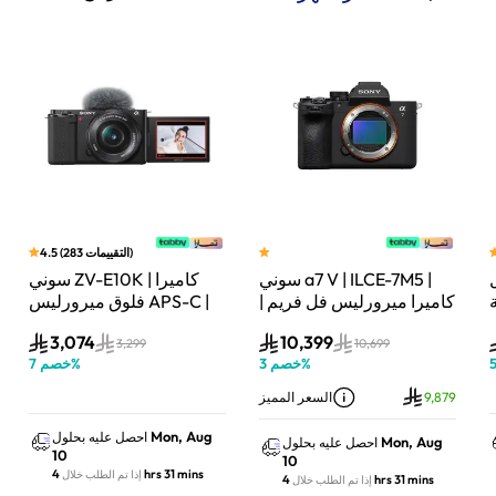
)
التقييمات
283
(
4.5
سوني a7 V | ILCE-7M5 |
سوني ZV-E10K | كاميرا
لة
كاميرا ميرورليس فل فريم |
فلوق ميرورليس APS-C |
33 ميجابكسل | جسم
24.2 ميجابكسل | كيت
3,074
10,399
الكاميرا فقط | أسود
عدسة باور زوم 16–50mm
3,299
10,699
%
خصم
3
%
خصم
7
| أسود
9,879
السعر المميز
Mon, Aug
احصل عليه بحلول
Mon, Aug
احصل عليه بحلول
10
10
4 hrs 31 mins
إذا تم الطلب خلال
4 hrs 31 mins
إذا تم الطلب خلال