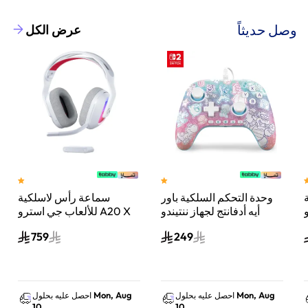
وصل حديثاً
عرض الكل
وحدة التحكم السلكية باور
سماعة رأس لاسلكية
A
أيه أدفانتج لجهاز ننتيندو
للألعاب جي استرو A20 X
سويتش 2 مملكة الفطر
لايت سبيد، لبلاي ستيشن 5
759
249
س
واكس بوكس وسويتش
والكمبيوتر - أبيض
Mon, Aug
Mon, Aug
احصل عليه بحلول
احصل عليه بحلول
10
10