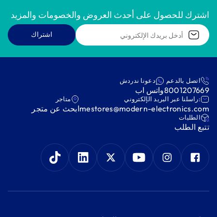
اشترك للحصول على أحدث العروض والخصومات والمزيد
اشتراك
اتصل بالدعم
دعونا ندردش
8001207669
واتس اب
:راسلنا عبر البريد الإلكتروني
متاجر
mestores@modern-electronics.com
ابحث عن متجر
‫الطلبات‬
‫تتبع الطلب‬