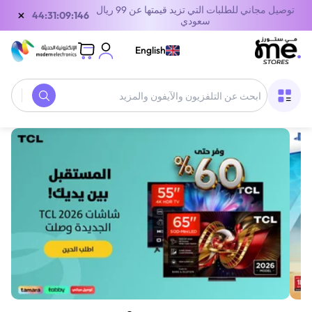
توصيل مجاني للطلبات التي تزيد قيمتها عن 99 ريال
×
43:31:09:146
سعودي
English