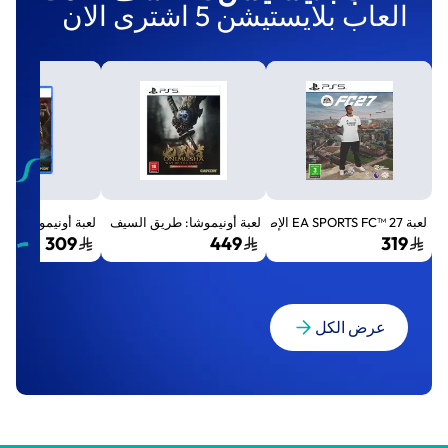
العاب بلايستيشن 5 اشترى الان
لعبة EA SPORTS FC™ 27 الإصدار القياسي لجهاز بلايستيشن 5 (PS5)
لعبة أونيموشا: طريق السيف الإصدار الفاخر المميز (Premium Deluxe Edition) - بلايستي
لعبة أونيموشا: طريق السيف إصد
309
449
319
عرض الكل