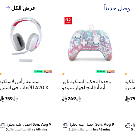
وصل حديثاً
عرض الكل
وحدة التحكم السلكية باور
سماعة رأس لاسلكية
A
أيه أدفانتج لجهاز ننتيندو
للألعاب جي استرو A20 X
سويتش 2 مملكة الفطر
لايت سبيد، لبلاي ستيشن 5
759
249
س
واكس بوكس وسويتش
والكمبيوتر - أبيض
Sun, Aug 9
Sun, Aug 9
احصل عليه بحلول
احصل عليه بحلول
5 hrs 48 mins
5 hrs 48 mins
إذا تم الطلب خلال
إذا تم الطلب خلال