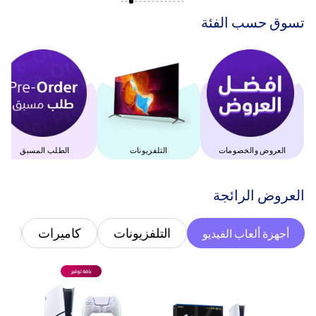
‫تسوق حسب الفئة‬
العروض والخصومات
التلفزيونات
الطلب المسبق
‫العروض الرائجة‬
التلفزيونات
كاميرات
غ
أجهزة ألعاب الفيديو