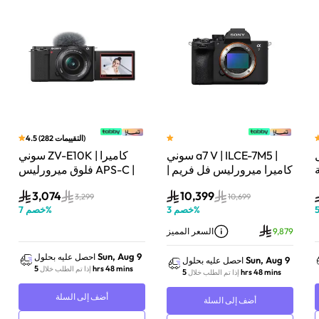
)
التقييمات
282
(
4.5
سوني a7 V | ILCE-7M5 |
سوني ZV-E10K | كاميرا
لة
كاميرا ميرورليس فل فريم |
فلوق ميرورليس APS-C |
33 ميجابكسل | جسم
24.2 ميجابكسل | كيت
3,074
10,399
الكاميرا فقط | أسود
عدسة باور زوم 16–50mm
3,299
10,699
%
خصم
3
%
خصم
7
| أسود
9,879
السعر المميز
Sun, Aug 9
احصل عليه بحلول
Sun, Aug 9
احصل عليه بحلول
5 hrs 48 mins
إذا تم الطلب خلال
5 hrs 48 mins
إذا تم الطلب خلال
أضف إلى السلة
أضف إلى السلة