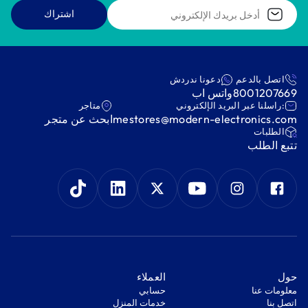
اشتراك
اتصل بالدعم
دعونا ندردش
8001207669
واتس اب
:راسلنا عبر البريد الإلكتروني
متاجر
mestores@modern-electronics.com
ابحث عن متجر
‫الطلبات‬
‫تتبع الطلب‬
‫حول‬
‫العملاء‬
معلومات عنا
‫حسابي‬
اتصل بنا
‫خدمات المنزل‬