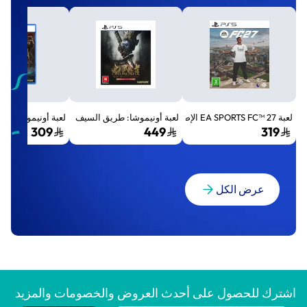
لعبة EA SPORTS FC™ 27 الإصدار القياسي لجهاز بلايستيشن 5 (PS5)
لعبة أونيموشا: طريق السيف الإصدار الفاخر المميز (Premium Deluxe Edition) - بلايستي
لعبة أونيموشا: طريق السيف إصد
309
449
319
عرض الكل
اشترك للحصول على أحدث العروض والخصومات والمزيد