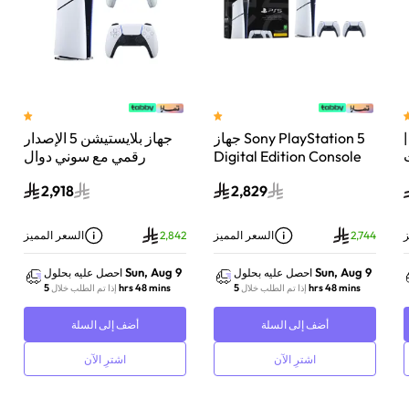
 سوني بلايستيشن®5 |
جهاز Sony PlayStation 5
جهاز بلايستيشن 5 الإصدار
اء
Digital Edition Console
رقمي مع سوني دوال
سعة 825 جيجابايت مع
سينس وحدة تحكم لاسلكية
2,918
2,829
-
وحدة تحكم إضافية
بلايستيشن 5 لؤلؤي لامع
DualSense Wireless
Controller لاسلكية – أبيض
ز
2,744
السعر المميز
2,842
السعر المميز
Sun, Aug 9
Sun, Aug 9
احصل عليه بحلول
احصل عليه بحلول
5 hrs 48 mins
5 hrs 48 mins
إذا تم الطلب خلال
إذا تم الطلب خلال
أضف إلى السلة
أضف إلى السلة
اشترِ الآن
اشترِ الآن