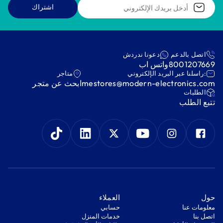
اشتراك
اتصل بالدعم
دعونا ندردش
8001207669
واتس اب
:راسلنا عبر البريد الإلكتروني
متاجر
mestores@modern-electronics.com
ابحث عن متجر
‫الطلبات‬
‫تتبع الطلب‬
‫حول‬
‫العملاء‬
معلومات عنا
‫حسابي‬
اتصل بنا
‫خدمات المنزل‬