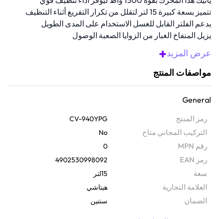
يأتيك هذا المحرك بقوة 1300 واط ليوفر أداء تنظيف قوي
تتميز بسعة كبيرة 15 لتر لتقلل من تكرار التفريغ أثناء التنظيف
يدعم الفلتر القابل للغسل الاستخدام على المدى الطويل
يزيل المنفاخ الغبار من الزوايا الصعبة الوصول
صنعت من مواد متينة لأداء يدوم طويلاً
+
عرض المزيد
مواصفات المنتج
General
رمز المنتج
CV-940YPG
التركيب المجاني متاح
No
رقم MPN
0
رمز EAN
4902530998092
سعة
15لتر
‫العلامة التجارية
هيتاشي
الضمان‬
سنتين