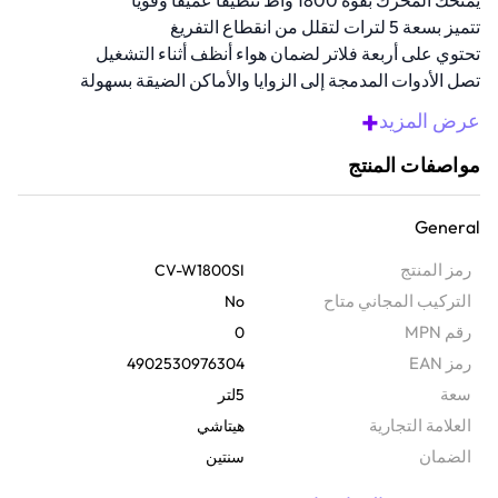
يمنحك المحرك بقوة 1800 واط تنظيفًا عميقًا وقويًا
تتميز بسعة 5 لترات لتقلل من انقطاع التفريغ
تحتوي على أربعة فلاتر لضمان هواء أنظف أثناء التشغيل
تصل الأدوات المدمجة إلى الزوايا والأماكن الضيقة بسهولة
صنعت من مواد متينة لأداء يدوم طويلاً
+
عرض المزيد
نظرة عامة
مواصفات المنتج
نظف بفعالية مع هذه المكنسة الكهربائية المميزة : تأتي مع محرك بقوة
1800 واط و430 واط لقوة الشفط ستقوم بتنظيف السجاد، والبلاط،
General
والأرضيات الصلبة لضمان تنظيف عميق ستحظى بمنزل أنظف وأكثر صحة
تم تصميم هذه المكنسة لتجمع بين الكفاءة والراحة في الاستخدام تتميز
رمز المنتج
CV-W1800SI
المكنسة بسعة 5 لترات ونظام ترشيح رباعي الطبقات تتضمن المكنسة
التركيب المجاني متاح
No
أنابيب تمديد بلاستيكية وأداة تنظيف الشقوق وفرشاة للغبار لتوفير تنظيف
رقم MPN
0
متنوع وفعّال في المنزل
رمز EAN
4902530976304
سعة
5لتر
‫العلامة التجارية
هيتاشي
الضمان‬
سنتين