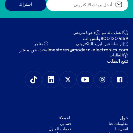
اشتراك
اتصل بالدعم
دعونا ندردش
8001207669
واتس اب
:راسلنا عبر البريد الإلكتروني
متاجر
mestores@modern-electronics.com
ابحث عن متجر
‫الطلبات‬
‫تتبع الطلب‬
‫حول‬
‫العملاء‬
معلومات عنا
‫حسابي‬
اتصل بنا
‫خدمات المنزل‬