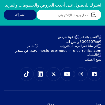
اشترك للحصول على أحدث العروض والخصومات والمزيد
اشتراك
اتصل بالدعم
دعونا ندردش
8001207669
واتس اب
:راسلنا عبر البريد الإلكتروني
متاجر
mestores@modern-electronics.com
ابحث عن متجر
‫الطلبات‬
‫تتبع الطلب‬
‫حول‬
‫العملاء‬