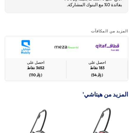
بفائدة 0% مع البنوك المشاركة.
المزيد من المكافآت
احصل على
احصل على
183
نقاط
3652
نقاط
)
110
(
)
54
(
المزيد من هيتاشي'