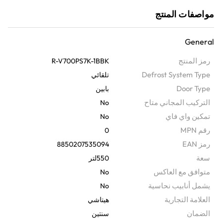
مصنوعة من مواد متينة لضمان أداء يدوم طويلاً
مواصفات المنتج
General
رمز المنتج
R-V700PS7K-1BBK
Defrost System Type
تلقائي
Door Type
بابين
التركيب المجاني متاح
No
تمكين واي فاي
No
رقم MPN
0
رمز EAN
8850207535094
سعة
550لتر
متوافق مع العاكس
No
يشمل أنابيب نحاسية
No
‫العلامة التجارية
هيتاشي
الضمان‬
سنتين