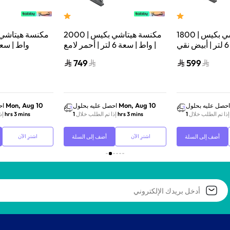
مكنسة هيتاشي بكيس | 1800
مكنسة هيتاشي بكيس | 2000
واط | سعة 6 لتر | أبيض نقي |
واط | سعة 6 لتر | أحمر لامع |
CV-BA18PWH
CV-BA20VBRE
فولاذي | SGR
749
599
Mon, Aug 10
Mon, Aug 10
احصل عليه بحلول
احصل عليه بحلول
اح
إذا تم الطلب خلال
1 hrs 3 mins
إذا تم الطلب خلال
1 hrs 3 mins
إذ
أضف إلى السلة
أضف إلى السلة
اشترِ الآن
اشترِ الآن