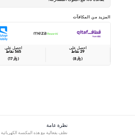
المزيد من المكافآت
احصل على
احصل على
29
نقاط
565
نقاط
)
17
(
)
8
(
نظرة عامة