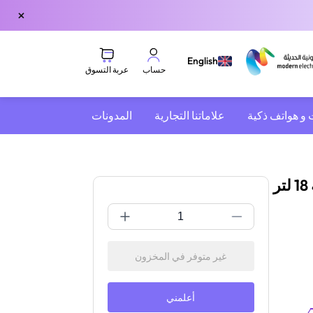
×
English
عربة التسوق
حساب
 و هواتف ذكية
علاماتنا التجارية
المدونات
مكنسة هيتاشي برميلية | 2000 واط | سعة 18 لتر
غير متوفر في المخزون
أعلمني