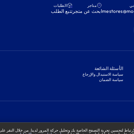
ني
متاجر
‫الطلبات‬
mestores@mod
ابحث عن متجر
‫تتبع الطلب‬
‫الأسئلة الشائعة‬
‫سياسة الاستبدال والإرجاع‬
‫سياسة الضمان‬
تباط لتحسين تجربة التصفح الخاصة بك وتحليل حركة المرور لدينا. من خلال النقر على