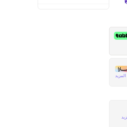
لمزيد
يد