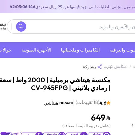
توصيل مجاني للطلبات التي تزيد قيمتها عن 99 ريال سعودي
41:03:06:146
صوت والترفيه
‫الكاميرات وملحقاتها‬
الأجهزة الصوتية
جوالات
/
مكانس كهربائية
/
مكنسة هيتاشي برميلية | 2000 واط | سعة 18 لتر | رمادي بلاتيني | CV-945FPG
مشاركة
| رمادي بلاتيني | CV-945FPG
(
18
تقييمات
)
4.6
هيتاشي
649
(
شامل ضريبة القيمة المضافة
)