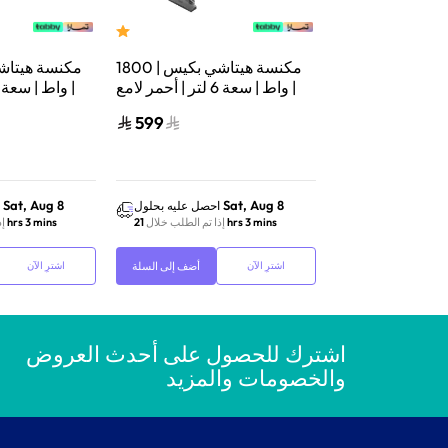
مكنسة هيتاشي برميلية | 2200
مكنسة هيتاشي بكيس | 1800
واط | سعة 23 لتر | أسود | CV-
واط | سعة 6 لتر | أحمر لامع |
CV-BA18BRE
980DGB
599
899
Sat, Aug 8
Sat, Aug 8
احصل عليه بحلول
احصل عليه بحلول
إذا تم الطلب خلال
21 hrs 3 mins
إذا تم الطلب خلال
21 hrs 3 mins
إذ
أضف إلى السلة
أضف إلى السلة
اشترِ الآن
اشترِ الآن
اشترك للحصول على أحدث العروض
والخصومات والمزيد