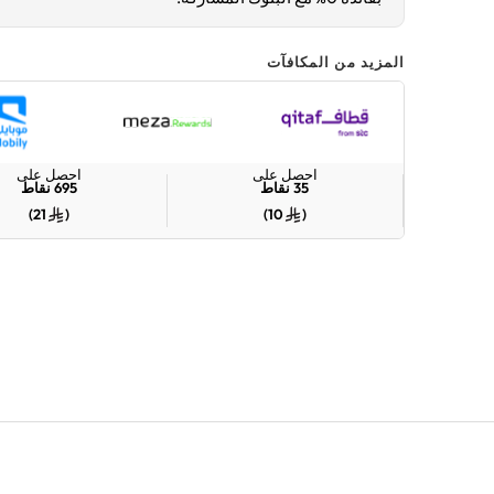
المزيد من المكافآت
احصل على
احصل على
35
نقاط
695
نقاط
)
21
(
)
10
(