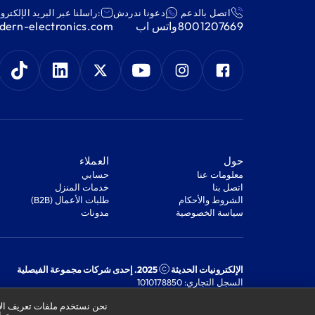
اتصل بالدعم
دعونا ندردش
:راسلنا عبر البريد الإلكترو
8001207669
واتس اب
ern-electronics.com
‫حول‬
‫العملاء‬
معلومات عنا
‫حسابي‬
اتصل بنا
‫خدمات المنزل‬
‫الشروط والأحكام‬
‫طلبات الأعمال (B2B)‬
‫سياسة الخصوصية‬
مدونات
الإلكترونيات الحديثة
2025. إحدى شركات مجموعة الفيصلية
السجل التجاري: 1010178850
الرقم الضريبي: 301244989910003
نحن نستخدم ملفات تعريف الار