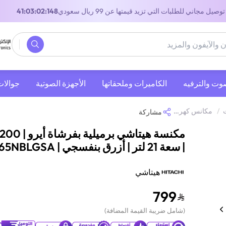
توصيل مجاني للطلبات التي تزيد قيمتها عن 99 ريال سعودي
41:03:02:148
صوت والترفيه
‫الكاميرات وملحقاتها‬
الأجهزة الصوتية
جوالات
/
مكانس كهربائية
/
مكنسة هيتاشي برميلية بفرشاة أيرو | 2200 واط | سعة 21 لتر | أزرق بنفسجي | CV-965NBLGSA
مشاركة
| سعة 21 لتر | أزرق بنفسجي | CV-965NBLGSA
هيتاشي
799
(
شامل ضريبة القيمة المضافة
)