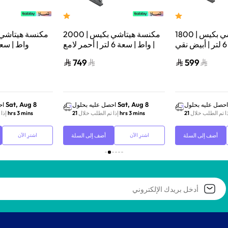
مكنسة هيتاشي بكيس | 1800
مكنسة هيتاشي بكيس | 2000
واط | سعة 6 لتر | أبيض نقي |
واط | سعة 6 لتر | أحمر لامع |
CV-BA18PWH
CV-BA20VBRE
فولاذي | SGR
749
599
Sat, Aug 8
Sat, Aug 8
احصل عليه بحلول
احصل عليه بحلول
اح
ا تم الطلب خلال
21 hrs 3 mins
إذا تم الطلب خلال
21 hrs 3 mins
إذا
أضف إلى السلة
أضف إلى السلة
اشترِ الآن
اشترِ الآن