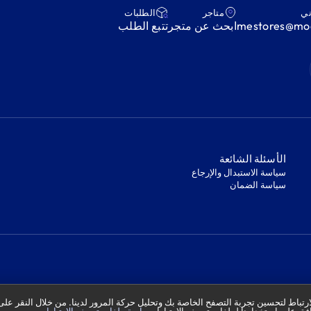
ني
متاجر
‫الطلبات‬
mestores@mod
ابحث عن متجر
‫تتبع الطلب‬
‫الأسئلة الشائعة‬
‫سياسة الاستبدال والإرجاع‬
‫سياسة الضمان‬
تباط لتحسين تجربة التصفح الخاصة بك وتحليل حركة المرور لدينا. من خلال النقر على