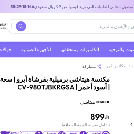
توصيل مجاني للطلبات التي تزيد قيمتها عن 99 ريال سعودي
37:29:18:146
صوت والترفيه
‫الكاميرات وملحقاتها‬
الأجهزة الصوتية
جوالات
/
مكانس كهربائية
/
مكنسة هيتاشي برميلية بفرشاة أيرو | سعة 21 لتر | أسود أحمر | CV-980TJBKRGSA
مشاركة
| أسود أحمر | CV-980TJBKRGSA
هيتاشي
899
(
شامل ضريبة القيمة المضافة
)