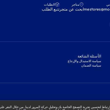
ني
متاجر
‫الطلبات‬
mestores@mod
ابحث عن متجر
‫تتبع الطلب‬
‫الأسئلة الشائعة‬
‫سياسة الاستبدال والإرجاع‬
‫سياسة الضمان‬
تباط لتحسين تجربة التصفح الخاصة بك وتحليل حركة المرور لدينا. من خلال النقر على