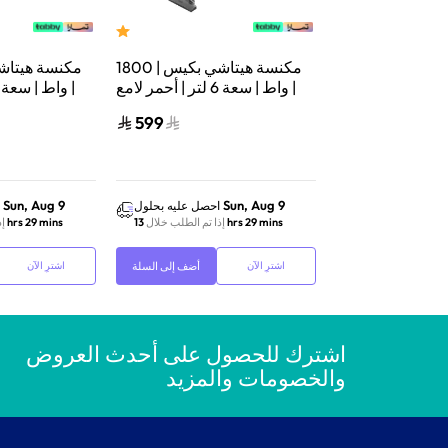
مكنسة هيتاشي برميلية | 2200
مكنسة هيتاشي بكيس | 1800
واط | سعة 23 لتر | أسود | CV-
واط | سعة 6 لتر | أحمر لامع |
CV-BA18BRE
980DGB
599
899
Sun, Aug 9
Sun, Aug 9
احصل عليه بحلول
احصل عليه بحلول
إذا تم الطلب خلال
13 hrs 29 mins
إذا تم الطلب خلال
13 hrs 29 mins
إذ
أضف إلى السلة
أضف إلى السلة
اشترِ الآن
اشترِ الآن
اشترك للحصول على أحدث العروض
والخصومات والمزيد