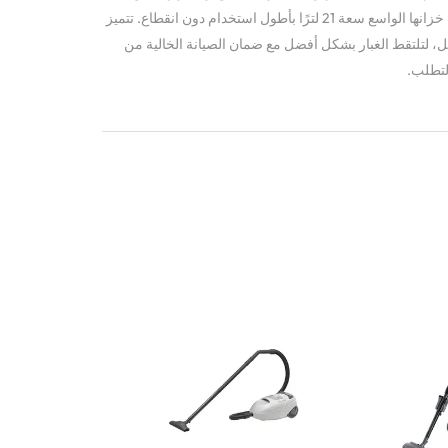
بقدرة 2300 واط شفطًا قويًا، ويسمح لك خزانها الواسع سعة 21 لترًا بأطول استخدام دون انقطاع. تتميز
سل، لتلتقط الغبار بشكل أفضل مع ضمان الصيانة الخالية من
لتطلب.