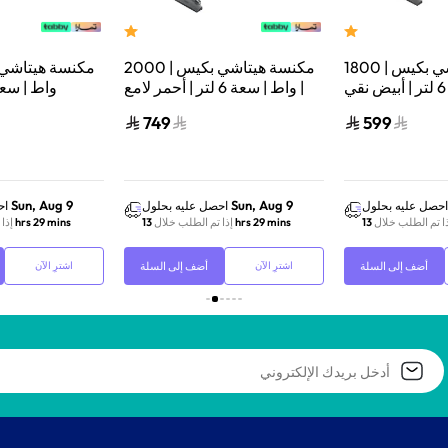
مكنسة هيتاشي بكيس | 1800
مكنسة هيتاشي بكيس | 2000
واط | سعة 6 لتر | أبيض نقي |
واط | سعة 6 لتر | أحمر لامع |
CV-BA18PWH
CV-BA20VBRE
فولاذي | SGR
749
599
Sun, Aug 9
Sun, Aug 9
احصل عليه بحلول
احصل عليه بحلول
اح
ا تم الطلب خلال
13 hrs 29 mins
إذا تم الطلب خلال
13 hrs 29 mins
إذا
أضف إلى السلة
أضف إلى السلة
اشترِ الآن
اشترِ الآن