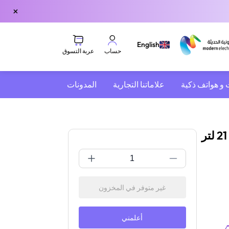
×
English
عربة التسوق
حساب
 و هواتف ذكية
علاماتنا التجارية
المدونات
مكنسة هيتاشي برميلية بفرشاة أيرو | سعة 21 لتر
غير متوفر في المخزون
أعلمني