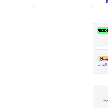
لمزيد
يد