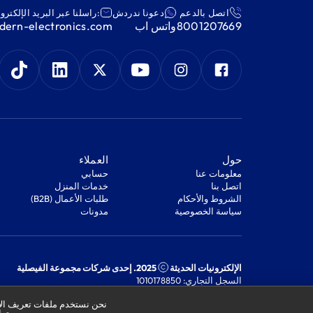
اتصل بالدعم
دعونا ندردش
:راسلنا عبر البريد الإلكترو
8001207669
واتس اب
ern-electronics.com
‫حول‬
‫العملاء‬
معلومات عنا
‫حسابي‬
اتصل بنا
‫خدمات المنزل‬
‫الشروط والأحكام‬
‫طلبات الأعمال (B2B)‬
‫سياسة الخصوصية‬
مدونات
الإلكترونيات الحديثة
2025. إحدى شركات مجموعة الفيصلية
السجل التجاري: 1010178850
الرقم الضريبي: 301244989910003
نحن نستخدم ملفات تعريف الار