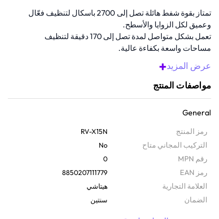
تمتاز بقوة شفط هائلة تصل إلى 2700 باسكال لتنظيف فعّال
وعميق لكل الزوايا والأسطح.
تعمل بشكل متواصل لمدة تصل إلى 170 دقيقة لتنظيف
مساحات واسعة بكفاءة عالية.
تدعم رسم الخرائط الذكي لمسارات تنظيف دقيقة ومنظمة
+
عرض المزيد
لتحقيق أقصى كفاءة ممكنه
مزودة بممسحة مدمجة وخزان مياه كهربائي قابل للتحكم،
مواصفات المنتج
لتمنحك تنظيفًا رطبًا دقيقًا بحسب احتياجاتك.
تتوفر حكم كامل عن بُعد عبر الواي فاي وتطبيق ذكي، لتجربة
General
تنظيف سهلة ومرنة من أي مكان وفي أي وقت.
رمز المنتج
RV-X15N
التركيب المجاني متاح
No
رقم MPN
0
رمز EAN
8850207111779
‫العلامة التجارية
هيتاشي
الضمان‬
سنتين