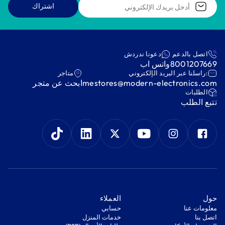
اشتراك
اتصل بالدعم
دعونا ندردش
8001207669
واتس اب
:راسلنا عبر البريد الإلكتروني
متاجر
mestores@modern-electronics.com
ابحث عن متجر
‫الطلبات‬
‫تتبع الطلب‬
‫حول‬
‫العملاء‬
معلومات عنا
‫حسابي‬
اتصل بنا
‫خدمات المنزل‬